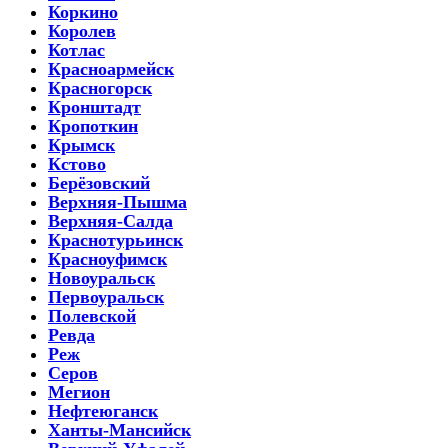
Коркино
Королев
Котлас
Красноармейск
Красногорск
Кронштадт
Кропоткин
Крымск
Кстово
Берёзовский
Верхняя-Пышма
Верхняя-Салда
Краснотурьинск
Красноуфимск
Новоуральск
Первоуральск
Полевской
Ревда
Реж
Серов
Мегион
Нефтеюганск
Ханты-Мансийск