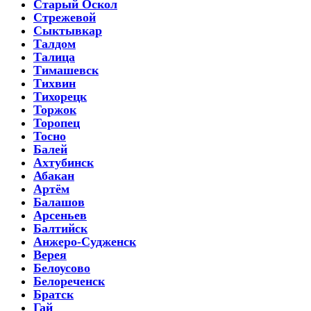
Старый Оскол
Стрежевой
Сыктывкар
Талдом
Талица
Тимашевск
Тихвин
Тихорецк
Торжок
Торопец
Тосно
Балей
Ахтубинск
Абакан
Артём
Балашов
Арсеньев
Балтийск
Анжеро-Судженск
Верея
Белоусово
Белореченск
Братск
Гай