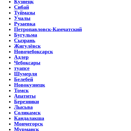
Кузнецк
Сибай
Туймазы
Учалы
Рузаевка
Петропавловск-Камчатский
Бугульма
Сызрань
Жигулёвск
Новочебоксарск
Адлер
Чебоксары
туапсе
Шумерля
Белебей
Новокузнецк
Томск
Апатиты
Березники
Лысьва
Соликамск
Кандалакша
Мончегорск
Мурманск