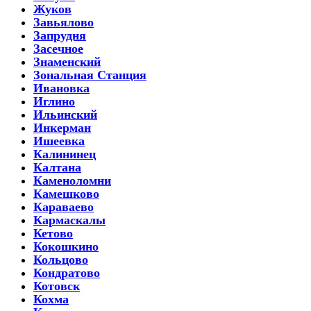
Жуков
Завьялово
Запрудня
Засечное
Знаменский
Зональная Станция
Ивановка
Иглино
Ильинский
Инкерман
Ишеевка
Калининец
Калтана
Каменоломни
Камешково
Караваево
Кармаскалы
Кетово
Кокошкино
Кольцово
Кондратово
Котовск
Кохма