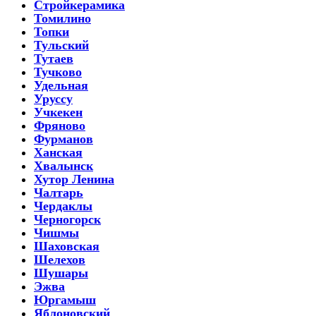
Стройкерамика
Томилино
Топки
Тульский
Тутаев
Тучково
Удельная
Уруссу
Учкекен
Фряново
Фурманов
Ханская
Хвалынск
Хутор Ленина
Чалтарь
Чердаклы
Черногорск
Чишмы
Шаховская
Шелехов
Шушары
Эжва
Юргамыш
Яблоновский