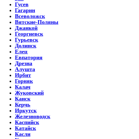
Гусев
Гагарин
Всеволожск
Вятские-Поляны
Джанкой
Георгиевск
Гурьевск
Долинск
Елец
Евпатория
Дрезна
Алушта
Ирбит
Горняк
Калач
Жуковский
Канск
Керчь
Иркутск
Железноводск
Каспийск
Катайск
Касли