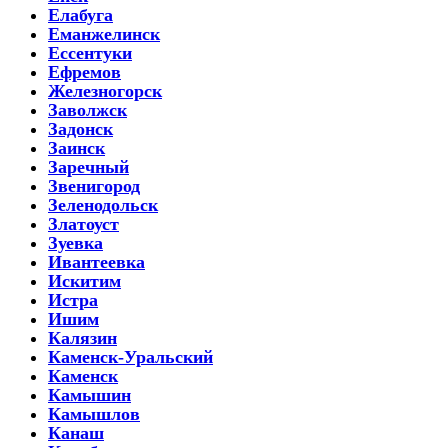
Елабуга
Еманжелинск
Ессентуки
Ефремов
Железногорск
Заволжск
Задонск
Заинск
Заречный
Звенигород
Зеленодольск
Златоуст
Зуевка
Ивантеевка
Искитим
Истра
Ишим
Калязин
Каменск-Уральский
Каменск
Камышин
Камышлов
Канаш