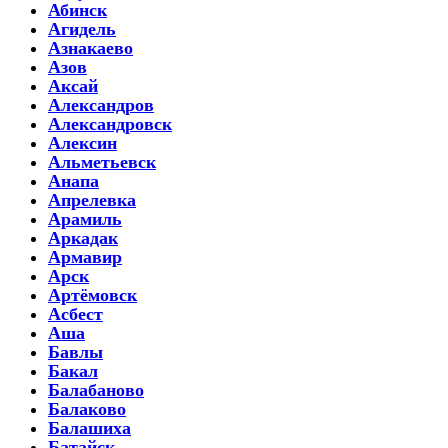
Абинск
Агидель
Азнакаево
Азов
Аксай
Александров
Александровск
Алексин
Альметьевск
Анапа
Апрелевка
Арамиль
Аркадак
Армавир
Арск
Артёмовск
Асбест
Аша
Бавлы
Бакал
Балабаново
Балаково
Балашиха
Батайск