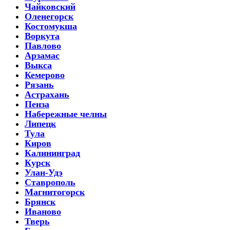
Чайковский
Оленегорск
Костомукша
Воркута
Павлово
Арзамас
Выкса
Кемерово
Рязань
Астрахань
Пенза
Набережные челны
Липецк
Тула
Киров
Калининград
Курск
Улан-Удэ
Ставрополь
Магнитогорск
Брянск
Иваново
Тверь