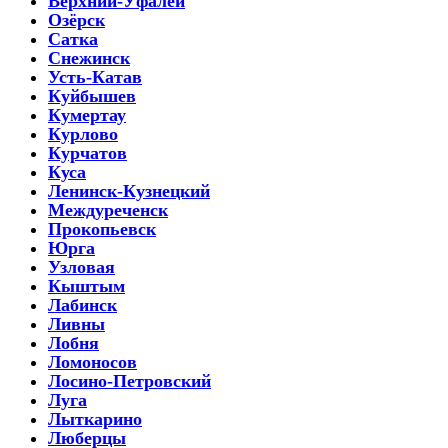
Верхний-Уфалей
Озёрск
Сатка
Снежинск
Усть-Катав
Куйбышев
Кумертау
Курлово
Курчатов
Куса
Ленинск-Кузнецкий
Междуреченск
Прокопьевск
Юрга
Узловая
Кыштым
Лабинск
Ливны
Лобня
Ломоносов
Лосино-Петровский
Луга
Лыткарино
Люберцы