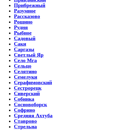
Прибрежный
Разумное
Рассказово
Рощино
Рудня
Рыбное
Садовый
Саки
Саргазы
Светлый Яр
Село Мга
Сельцо
Селятино
Семелуки
Серафимовский
Сестрорецк
Сиверский
Собинка
Сосновоборск
Софрино
Средняя Ахтуба
Ставрово
Стрельна