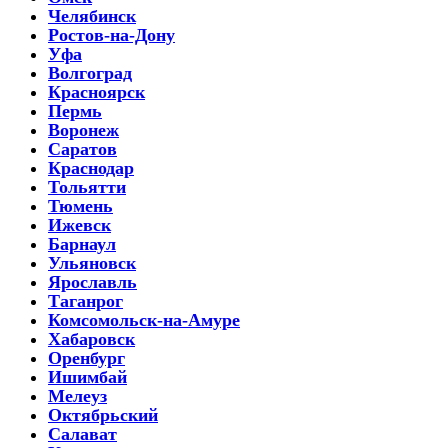
Челябинск
Ростов-на-Дону
Уфа
Волгоград
Красноярск
Пермь
Воронеж
Саратов
Краснодар
Тольятти
Тюмень
Ижевск
Барнаул
Ульяновск
Ярославль
Таганрог
Комсомольск-на-Амуре
Хабаровск
Оренбург
Ишимбай
Мелеуз
Октябрьский
Салават