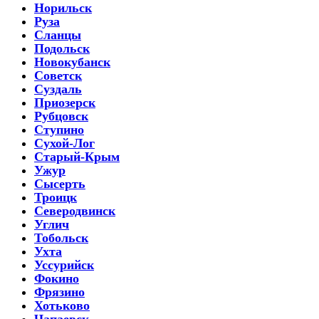
Норильск
Руза
Сланцы
Подольск
Новокубанск
Советск
Суздаль
Приозерск
Рубцовск
Ступино
Сухой-Лог
Старый-Крым
Ужур
Сысерть
Троицк
Северодвинск
Углич
Тобольск
Ухта
Уссурийск
Фокино
Фрязино
Хотьково
Чапаевск