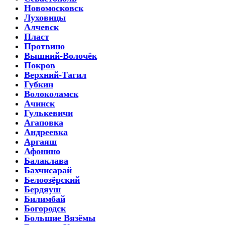
Новомосковск
Луховицы
Алчевск
Пласт
Протвино
Вышний-Волочёк
Покров
Верхний-Тагил
Губкин
Волоколамск
Ачинск
Гулькевичи
Агаповка
Андреевка
Аргаяш
Афонино
Балаклава
Бахчисарай
Белоозёрский
Бердяуш
Билимбай
Богородск
Большие Вязёмы