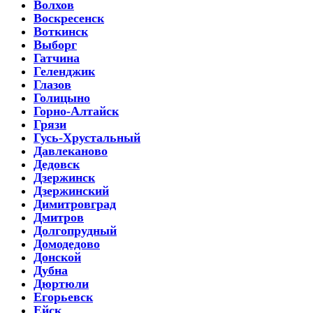
Волхов
Воскресенск
Воткинск
Выборг
Гатчина
Геленджик
Глазов
Голицыно
Горно-Алтайск
Грязи
Гусь-Хрустальный
Давлеканово
Дедовск
Дзержинск
Дзержинский
Димитровград
Дмитров
Долгопрудный
Домодедово
Донской
Дубна
Дюртюли
Егорьевск
Ейск