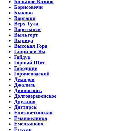
Большое Козино
Борисовичи
Быково
Варгаши
Верх Тула
Воротынск
Выльгорт
Вырица
Высокая Гора
Гаврилов Ям
Гайдук
Горный Щит
Городище
Горячеводский
Демидов
Джалиль
Дивногорск
Долгодеревенское
Дружино
Дягтярск
Елизаветинская
Еманжелинка
Емельяново
Еткуль