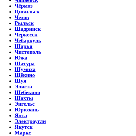
Чёрмоз
Цивильск
Чехов
Рыльск
Шадринск
Черкесск
Чебаркуль
Шарья
Чистополь
Южа
Шатура
Шумиха
Щёкино
Шуя
Элиста
Шебекино
Шахты
Энгельс
Юрюзань
Ялта
Электроугли
Якутск
Маркс