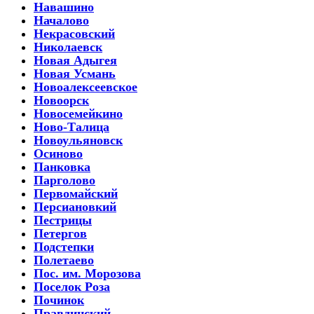
Навашино
Началово
Некрасовский
Николаевск
Новая Адыгея
Новая Усмань
Новоалексеевское
Новоорск
Новосемейкино
Ново-Талица
Новоульяновск
Осиново
Панковка
Парголово
Первомайский
Персиановкий
Пестрицы
Петергов
Подстепки
Полетаево
Пос. им. Морозова
Поселок Роза
Починок
Правдинский