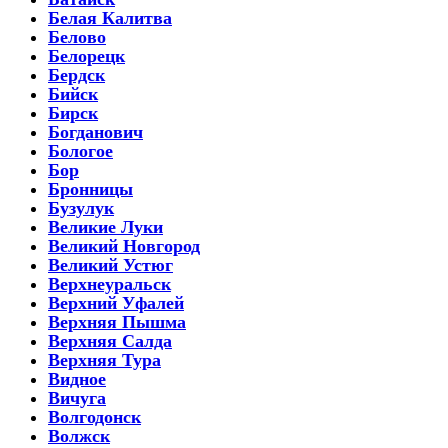
Белая Калитва
Белово
Белорецк
Бердск
Бийск
Бирск
Богданович
Бологое
Бор
Бронницы
Бузулук
Великие Луки
Великий Новгород
Великий Устюг
Верхнеуральск
Верхний Уфалей
Верхняя Пышма
Верхняя Салда
Верхняя Тура
Видное
Вичуга
Волгодонск
Волжск