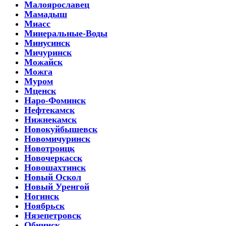
Малоярославец
Мамадыш
Миасс
Минеральные-Воды
Минусинск
Мичуринск
Можайск
Можга
Муром
Мценск
Наро-Фоминск
Нефтекамск
Нижнекамск
Новокуйбышевск
Новомичуринск
Новотроицк
Новочеркасск
Новошахтинск
Новый Оскол
Новый Уренгой
Ногинск
Ноябрьск
Нязепетровск
Обнинск