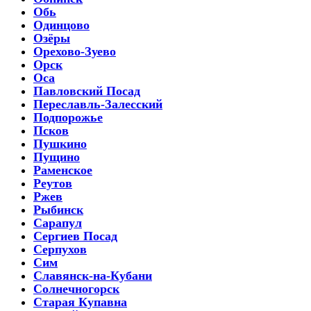
Обь
Одинцово
Озёры
Орехово-Зуево
Орск
Оса
Павловский Посад
Переславль-Залесский
Подпорожье
Псков
Пушкино
Пущино
Раменское
Реутов
Ржев
Рыбинск
Сарапул
Сергиев Посад
Серпухов
Сим
Славянск-на-Кубани
Солнечногорск
Старая Купавна