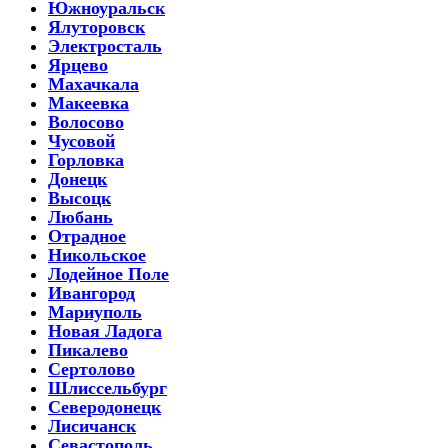
Южноуральск
Ялуторовск
Электросталь
Ярцево
Махачкала
Макеевка
Волосово
Чусовой
Горловка
Донецк
Высоцк
Любань
Отрадное
Никольское
Лодейное Поле
Ивангород
Мариуполь
Новая Ладога
Пикалево
Сертолово
Шлиссельбург
Северодонецк
Лисичанск
Севастополь