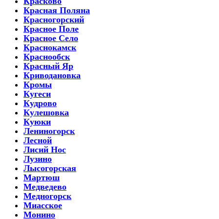
Красково
Красная Поляна
Красногорский
Красное Поле
Красное Село
Краснокамск
Краснообск
Красный Яр
Криводановка
Кромы
Кугеси
Кудрово
Кулешовка
Куюки
Лениногорск
Лесной
Лисий Нос
Лузино
Лысогорская
Мартюш
Медведево
Медногорск
Миасское
Монино