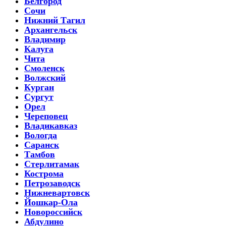
Белгород
Сочи
Нижний Тагил
Архангельск
Владимир
Калуга
Чита
Смоленск
Волжский
Курган
Сургут
Орел
Череповец
Владикавказ
Вологда
Саранск
Тамбов
Стерлитамак
Кострома
Петрозаводск
Нижневартовск
Йошкар-Ола
Новороссийск
Абдулино