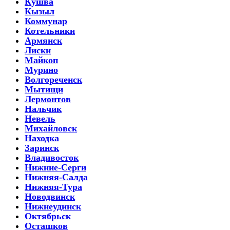
Кушва
Кызыл
Коммунар
Котельники
Армянск
Лиски
Майкоп
Мурино
Волгореченск
Мытищи
Лермонтов
Нальчик
Невель
Михайловск
Находка
Заринск
Владивосток
Нижние-Серги
Нижняя-Салда
Нижняя-Тура
Новодвинск
Нижнеудинск
Октябрьск
Осташков