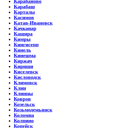
Карабаново
Карабаш
Карталы
Касимов
Катав-Ивановск
Качканар
Кашира
Кимры
Кингисепп
Кинель
Кинешма
Киржач
Кириши
Киселевск
Кисловодск
Климовск
Клин
Клинцы
Ковров
Козельск
Козьмодемьянск
Коломна
Колпино
Копейск