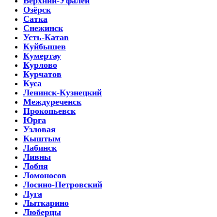
Верхний-Уфалей
Озёрск
Сатка
Снежинск
Усть-Катав
Куйбышев
Кумертау
Курлово
Курчатов
Куса
Ленинск-Кузнецкий
Междуреченск
Прокопьевск
Юрга
Узловая
Кыштым
Лабинск
Ливны
Лобня
Ломоносов
Лосино-Петровский
Луга
Лыткарино
Люберцы