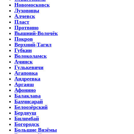
Новомосковск
Луховицы
Алчевск
Пласт
Протвино
Вышний-Волочёк
Покров
Верхний-Тагил
Губкин
Волоколамск
Ачинск
Гулькевичи
Агаповка
Андреевка
Аргаяш
Афонино
Балаклава
Бахчисарай
Белоозёрский
Бердяуш
Билимбай
Богородск
Большие Вязёмы