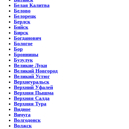
Белая Калитва
Белово
Белорецк
Бердск
Бийск
Бирск
Богданович
Бологое
Бор
Бронницы
Бузулук
Великие Луки
Великий Новгород
Великий Устюг
Верхнеуральск
Верхний Уфалей
Верхняя Пышма
Верхняя Салда
Верхняя Тура
Видное
Вичуга
Волгодонск
Волжск