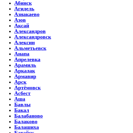
Абинск
Агидель
Азнакаево
Азов
Аксай
Александров
Александровск
Алексин
Альметьевск
Анапа
Апрелевка
Арамиль
Аркадак
Армавир
Арск
Артёмовск
Асбест
Аша
Бавлы
Бакал
Балабаново
Балаково
Балашиха
Батайск