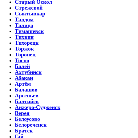
Старый Оскол
Стрежевой
Сыктывкар
Талдом
Талица
Тимашевск
Тихвин
Тихорецк
Торжок
Торопец
Тосно
Балей
Ахтубинск
Абакан
Артём
Балашов
Арсеньев
Балтийск
Анжеро-Судженск
Верея
Белоусово
Белореченск
Братск
Гай