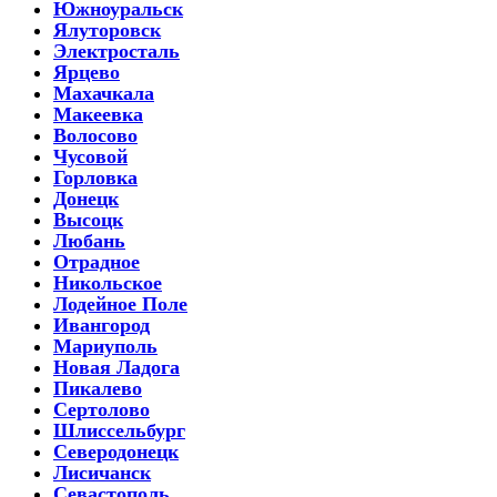
Южноуральск
Ялуторовск
Электросталь
Ярцево
Махачкала
Макеевка
Волосово
Чусовой
Горловка
Донецк
Высоцк
Любань
Отрадное
Никольское
Лодейное Поле
Ивангород
Мариуполь
Новая Ладога
Пикалево
Сертолово
Шлиссельбург
Северодонецк
Лисичанск
Севастополь