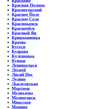
Красково
Красная Поляна
Красногорский
Красное Поле
Красное Село
Краснокамск
Краснообск
Красный Яр
Криводановка
Кромы
Кугеси
Кудрово
Кулешовка
Куюки
Лениногорск
Лесной
Лисий Нос
Лузино
Лысогорская
Мартюш
Медведево
Медногорск
Миасское
Монино