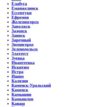
Елабуга
Еманжелинск
Ессентуки
Ефремов
Железногорск
Заволжск
Задонск
Заинск
Заречный
Звенигород
Зеленодольск
Златоуст
Зуевка
Ивантеевка
Искитим
Истра
Ишим
Калязин
Каменск-Уральский
Каменск
Камышин
Камышлов
Канаш