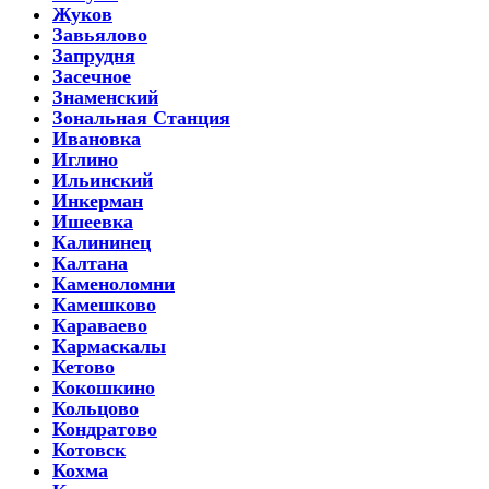
Жуков
Завьялово
Запрудня
Засечное
Знаменский
Зональная Станция
Ивановка
Иглино
Ильинский
Инкерман
Ишеевка
Калининец
Калтана
Каменоломни
Камешково
Караваево
Кармаскалы
Кетово
Кокошкино
Кольцово
Кондратово
Котовск
Кохма