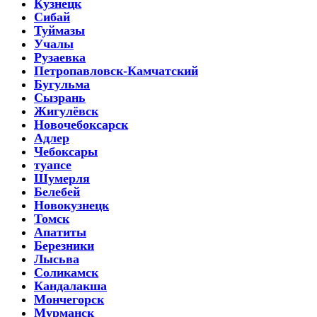
Кузнецк
Сибай
Туймазы
Учалы
Рузаевка
Петропавловск-Камчатский
Бугульма
Сызрань
Жигулёвск
Новочебоксарск
Адлер
Чебоксары
туапсе
Шумерля
Белебей
Новокузнецк
Томск
Апатиты
Березники
Лысьва
Соликамск
Кандалакша
Мончегорск
Мурманск