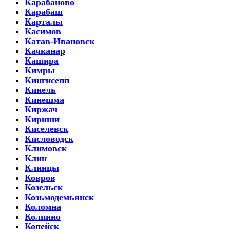
Карабаново
Карабаш
Карталы
Касимов
Катав-Ивановск
Качканар
Кашира
Кимры
Кингисепп
Кинель
Кинешма
Киржач
Кириши
Киселевск
Кисловодск
Климовск
Клин
Клинцы
Ковров
Козельск
Козьмодемьянск
Коломна
Колпино
Копейск