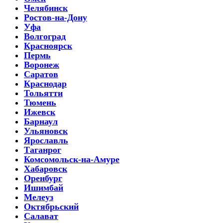
Челябинск
Ростов-на-Дону
Уфа
Волгоград
Красноярск
Пермь
Воронеж
Саратов
Краснодар
Тольятти
Тюмень
Ижевск
Барнаул
Ульяновск
Ярославль
Таганрог
Комсомольск-на-Амуре
Хабаровск
Оренбург
Ишимбай
Мелеуз
Октябрьский
Салават