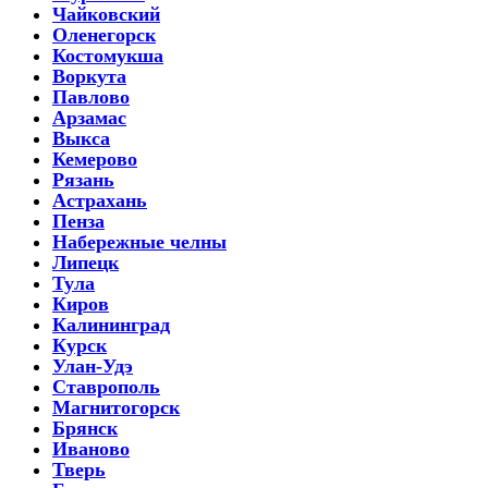
Чайковский
Оленегорск
Костомукша
Воркута
Павлово
Арзамас
Выкса
Кемерово
Рязань
Астрахань
Пенза
Набережные челны
Липецк
Тула
Киров
Калининград
Курск
Улан-Удэ
Ставрополь
Магнитогорск
Брянск
Иваново
Тверь