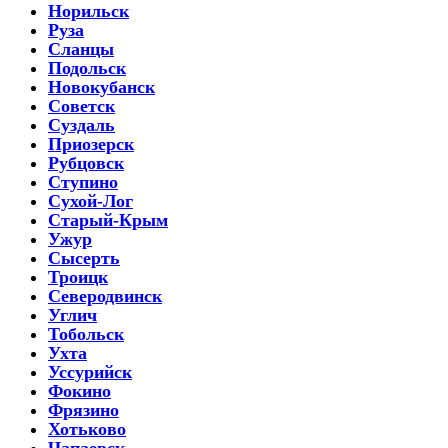
Норильск
Руза
Сланцы
Подольск
Новокубанск
Советск
Суздаль
Приозерск
Рубцовск
Ступино
Сухой-Лог
Старый-Крым
Ужур
Сысерть
Троицк
Северодвинск
Углич
Тобольск
Ухта
Уссурийск
Фокино
Фрязино
Хотьково
Чапаевск