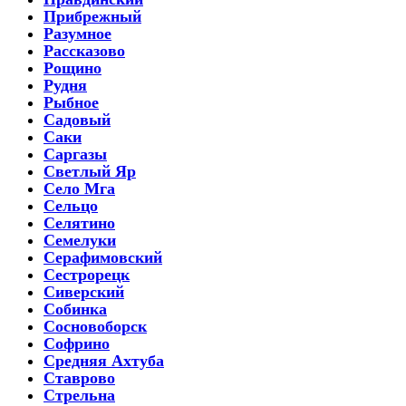
Прибрежный
Разумное
Рассказово
Рощино
Рудня
Рыбное
Садовый
Саки
Саргазы
Светлый Яр
Село Мга
Сельцо
Селятино
Семелуки
Серафимовский
Сестрорецк
Сиверский
Собинка
Сосновоборск
Софрино
Средняя Ахтуба
Ставрово
Стрельна