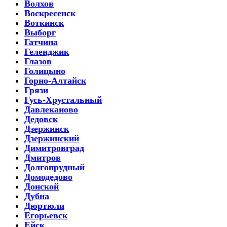
Волхов
Воскресенск
Воткинск
Выборг
Гатчина
Геленджик
Глазов
Голицыно
Горно-Алтайск
Грязи
Гусь-Хрустальный
Давлеканово
Дедовск
Дзержинск
Дзержинский
Димитровград
Дмитров
Долгопрудный
Домодедово
Донской
Дубна
Дюртюли
Егорьевск
Ейск