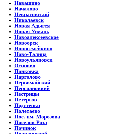
Навашино
Началово
Некрасовский
Николаевск
Новая Адыгея
Новая Усмань
Новоалексеевское
Новоорск
Новосемейкино
Ново-Талица
Новоульяновск
Осиново
Панковка
Парголово
Первомайский
Персиановкий
Пестрицы
Петергов
Подстепки
Полетаево
Пос. им. Морозова
Поселок Роза
Починок
Правдинский