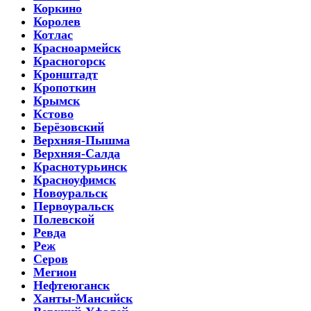
Коркино
Королев
Котлас
Красноармейск
Красногорск
Кронштадт
Кропоткин
Крымск
Кстово
Берёзовский
Верхняя-Пышма
Верхняя-Салда
Краснотурьинск
Красноуфимск
Новоуральск
Первоуральск
Полевской
Ревда
Реж
Серов
Мегион
Нефтеюганск
Ханты-Мансийск