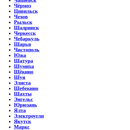
Чёрмоз
Цивильск
Чехов
Рыльск
Шадринск
Черкесск
Чебаркуль
Шарья
Чистополь
Южа
Шатура
Шумиха
Щёкино
Шуя
Элиста
Шебекино
Шахты
Энгельс
Юрюзань
Ялта
Электроугли
Якутск
Маркс