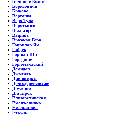
Большое Козино
Борисовичи
Быково
Варгаши
Верх Тула
Воротынск
Выльгорт
Вырица
Высокая Гора
Гаврилов Ям
Гайдук
Горный Щит
Городище
Горячеводский
Демидов
Джалиль
Дивногорск
Долгодеревенское
Дружино
Дягтярск
Елизаветинская
Еманжелинка
Емельяново
Еткуль