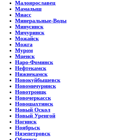
Малоярославец
Мамадыш
Миасс
Минеральные-Воды
Минусинск
Мичуринск
Можайск
Можга
Муром
Мценск
Наро-Фоминск
Нефтекамск
Нижнекамск
Новокуйбышевск
Новомичуринск
Новотроицк
Новочеркасск
Новошахтинск
Новый Оскол
Новый Уренгой
Ногинск
Ноябрьск
Нязепетровск
Обнинск