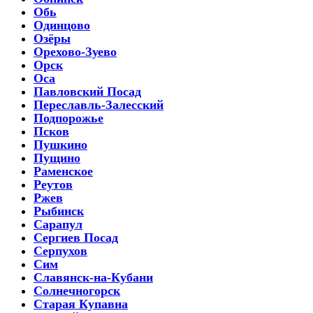
Обь
Одинцово
Озёры
Орехово-Зуево
Орск
Оса
Павловский Посад
Переславль-Залесский
Подпорожье
Псков
Пушкино
Пущино
Раменское
Реутов
Ржев
Рыбинск
Сарапул
Сергиев Посад
Серпухов
Сим
Славянск-на-Кубани
Солнечногорск
Старая Купавна