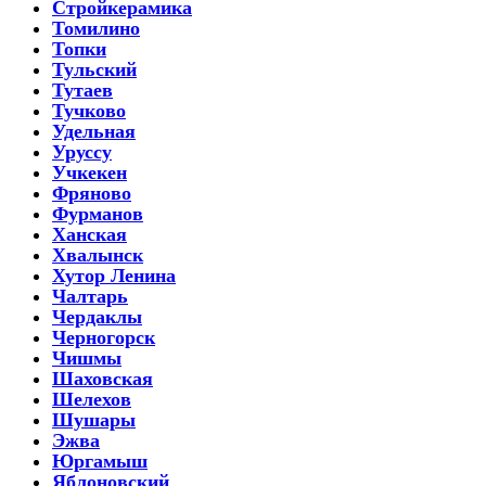
Стройкерамика
Томилино
Топки
Тульский
Тутаев
Тучково
Удельная
Уруссу
Учкекен
Фряново
Фурманов
Ханская
Хвалынск
Хутор Ленина
Чалтарь
Чердаклы
Черногорск
Чишмы
Шаховская
Шелехов
Шушары
Эжва
Юргамыш
Яблоновский