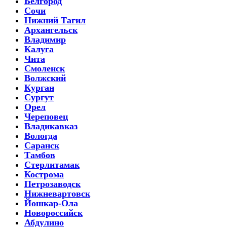
Белгород
Сочи
Нижний Тагил
Архангельск
Владимир
Калуга
Чита
Смоленск
Волжский
Курган
Сургут
Орел
Череповец
Владикавказ
Вологда
Саранск
Тамбов
Стерлитамак
Кострома
Петрозаводск
Нижневартовск
Йошкар-Ола
Новороссийск
Абдулино