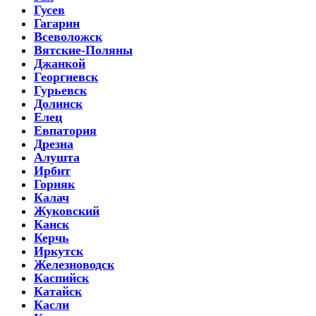
Гусев
Гагарин
Всеволожск
Вятские-Поляны
Джанкой
Георгиевск
Гурьевск
Долинск
Елец
Евпатория
Дрезна
Алушта
Ирбит
Горняк
Калач
Жуковский
Канск
Керчь
Иркутск
Железноводск
Каспийск
Катайск
Касли