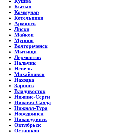
Кушва
Кызыл
Коммунар
Котельники
Армянск
Лиски
Майкоп
Мурино
Волгореченск
Мытищи
Лермонтов
Нальчик
Невель
Михайловск
Находка
Заринск
Владивосток
Нижние-Серги
Нижняя-Салда
Нижняя-Тура
Новодвинск
Нижнеудинск
Октябрьск
Осташков