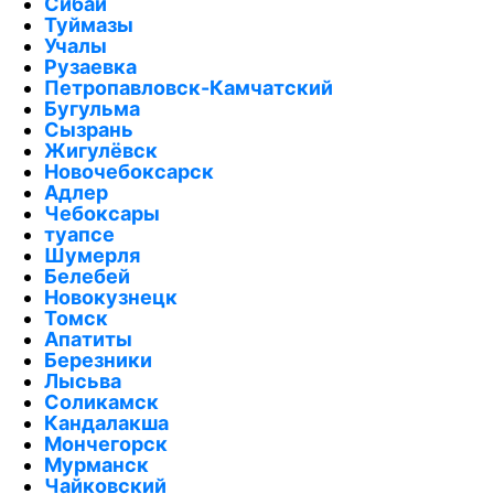
Сибай
Туймазы
Учалы
Рузаевка
Петропавловск-Камчатский
Бугульма
Сызрань
Жигулёвск
Новочебоксарск
Адлер
Чебоксары
туапсе
Шумерля
Белебей
Новокузнецк
Томск
Апатиты
Березники
Лысьва
Соликамск
Кандалакша
Мончегорск
Мурманск
Чайковский