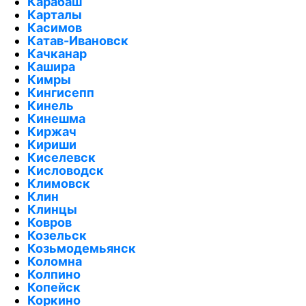
Карабаш
Карталы
Касимов
Катав-Ивановск
Качканар
Кашира
Кимры
Кингисепп
Кинель
Кинешма
Киржач
Кириши
Киселевск
Кисловодск
Климовск
Клин
Клинцы
Ковров
Козельск
Козьмодемьянск
Коломна
Колпино
Копейск
Коркино