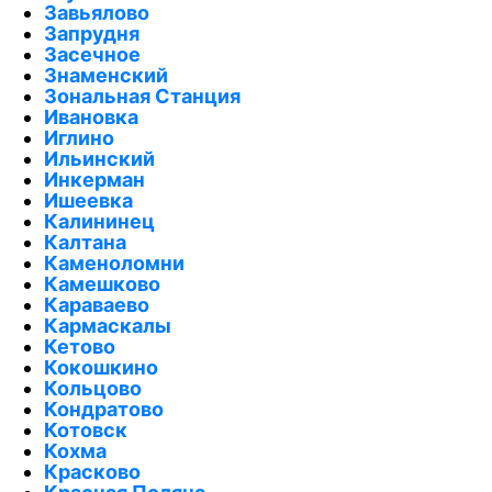
Завьялово
Запрудня
Засечное
Знаменский
Зональная Станция
Ивановка
Иглино
Ильинский
Инкерман
Ишеевка
Калининец
Калтана
Каменоломни
Камешково
Караваево
Кармаскалы
Кетово
Кокошкино
Кольцово
Кондратово
Котовск
Кохма
Красково