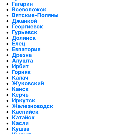
Гагарин
Всеволожск
Вятские-Поляны
Джанкой
Георгиевск
Гурьевск
Долинск
Елец
Евпатория
Дрезна
Алушта
Ирбит
Горняк
Калач
Жуковский
Канск
Керчь
Иркутск
Железноводск
Каспийск
Катайск
Касли
Кушва