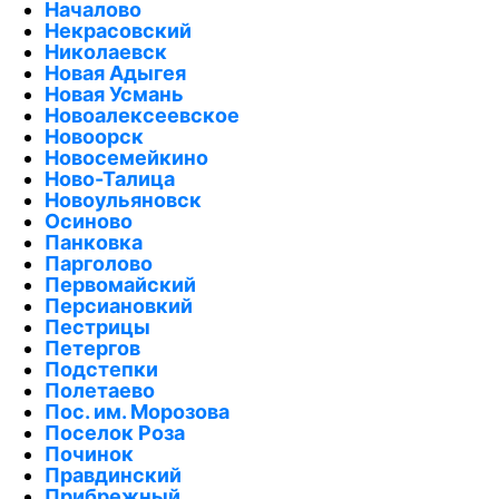
Началово
Некрасовский
Николаевск
Новая Адыгея
Новая Усмань
Новоалексеевское
Новоорск
Новосемейкино
Ново-Талица
Новоульяновск
Осиново
Панковка
Парголово
Первомайский
Персиановкий
Пестрицы
Петергов
Подстепки
Полетаево
Пос. им. Морозова
Поселок Роза
Починок
Правдинский
Прибрежный