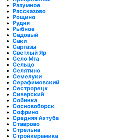
Разумное
Рассказово
Рощино
Рудня
Рыбное
Садовый
Саки
Саргазы
Светлый Яр
Село Мга
Сельцо
Селятино
Семелуки
Серафимовский
Сестрорецк
Сиверский
Собинка
Сосновоборск
Софрино
Средняя Ахтуба
Ставрово
Стрельна
Стройкерамика