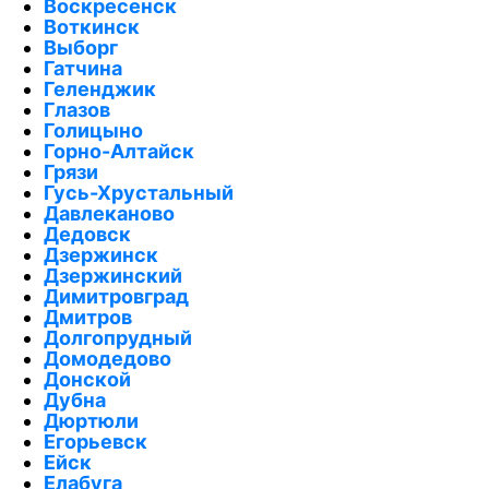
Воскресенск
Воткинск
Выборг
Гатчина
Геленджик
Глазов
Голицыно
Горно-Алтайск
Грязи
Гусь-Хрустальный
Давлеканово
Дедовск
Дзержинск
Дзержинский
Димитровград
Дмитров
Долгопрудный
Домодедово
Донской
Дубна
Дюртюли
Егорьевск
Ейск
Елабуга