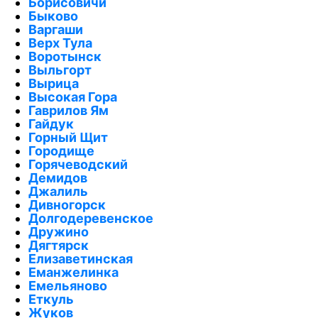
Борисовичи
Быково
Варгаши
Верх Тула
Воротынск
Выльгорт
Вырица
Высокая Гора
Гаврилов Ям
Гайдук
Горный Щит
Городище
Горячеводский
Демидов
Джалиль
Дивногорск
Долгодеревенское
Дружино
Дягтярск
Елизаветинская
Еманжелинка
Емельяново
Еткуль
Жуков