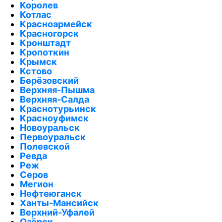
Королев
Котлас
Красноармейск
Красногорск
Кронштадт
Кропоткин
Крымск
Кстово
Берёзовский
Верхняя-Пышма
Верхняя-Салда
Краснотурьинск
Красноуфимск
Новоуральск
Первоуральск
Полевской
Ревда
Реж
Серов
Мегион
Нефтеюганск
Ханты-Мансийск
Верхний-Уфалей
Озёрск