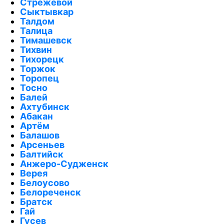
Стрежевой
Сыктывкар
Талдом
Талица
Тимашевск
Тихвин
Тихорецк
Торжок
Торопец
Тосно
Балей
Ахтубинск
Абакан
Артём
Балашов
Арсеньев
Балтийск
Анжеро-Судженск
Верея
Белоусово
Белореченск
Братск
Гай
Гусев