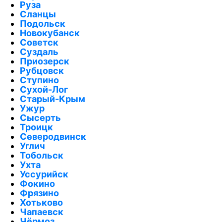
Руза
Сланцы
Подольск
Новокубанск
Советск
Суздаль
Приозерск
Рубцовск
Ступино
Сухой-Лог
Старый-Крым
Ужур
Сысерть
Троицк
Северодвинск
Углич
Тобольск
Ухта
Уссурийск
Фокино
Фрязино
Хотьково
Чапаевск
Чёрмоз