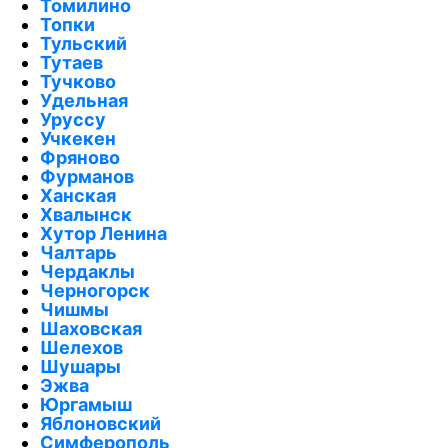
Томилино
Топки
Тульский
Тутаев
Тучково
Удельная
Уруссу
Учкекен
Фряново
Фурманов
Ханская
Хвалынск
Хутор Ленина
Чалтарь
Чердаклы
Черногорск
Чишмы
Шаховская
Шелехов
Шушары
Эжва
Юргамыш
Яблоновский
Симферополь