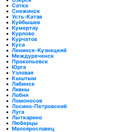
Сатка
Снежинск
Усть-Катав
Куйбышев
Кумертау
Курлово
Курчатов
Куса
Ленинск-Кузнецкий
Междуреченск
Прокопьевск
Юрга
Узловая
Кыштым
Лабинск
Ливны
Лобня
Ломоносов
Лосино-Петровский
Луга
Лыткарино
Люберцы
Малоярославец