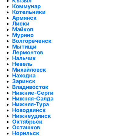
Кызыл
Коммунар
Котельники
Армянск
Лиски
Майкоп
Мурино
Волгореченск
Мытищи
Лермонтов
Нальчик
Невель
Михайловск
Находка
Заринск
Владивосток
Нижние-Серги
Нижняя-Салда
Нижняя-Тура
Новодвинск
Нижнеудинск
Октябрьск
Осташков
Норильск