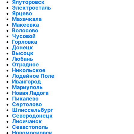
Ялуторовск
Электросталь
Ярцево
Махачкала
Макеевка
Волосово
Чусовой
Горловка
Донецк
Высоцк
Любань
Отрадное
Никольское
Лодейное Поле
Ивангород
Мариуполь
Новая Ладога
Пикалево
Сертолово
Шлиссельбург
Северодонецк
Лисичанск
Севастополь
Новомосковск