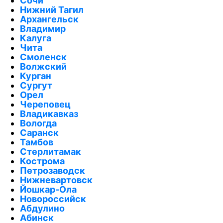
Сочи
Нижний Тагил
Архангельск
Владимир
Калуга
Чита
Смоленск
Волжский
Курган
Сургут
Орел
Череповец
Владикавказ
Вологда
Саранск
Тамбов
Стерлитамак
Кострома
Петрозаводск
Нижневартовск
Йошкар-Ола
Новороссийск
Абдулино
Абинск