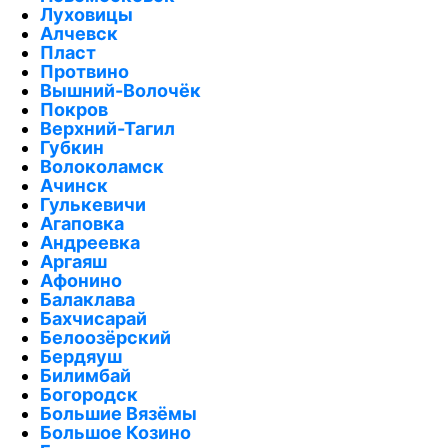
Луховицы
Алчевск
Пласт
Протвино
Вышний-Волочёк
Покров
Верхний-Тагил
Губкин
Волоколамск
Ачинск
Гулькевичи
Агаповка
Андреевка
Аргаяш
Афонино
Балаклава
Бахчисарай
Белоозёрский
Бердяуш
Билимбай
Богородск
Большие Вязёмы
Большое Козино