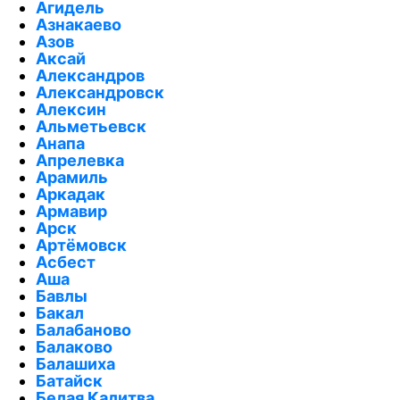
Агидель
Азнакаево
Азов
Аксай
Александров
Александровск
Алексин
Альметьевск
Анапа
Апрелевка
Арамиль
Аркадак
Армавир
Арск
Артёмовск
Асбест
Аша
Бавлы
Бакал
Балабаново
Балаково
Балашиха
Батайск
Белая Калитва