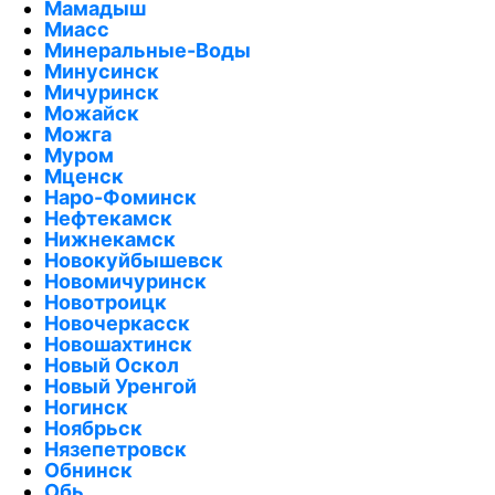
Мамадыш
Миасс
Минеральные-Воды
Минусинск
Мичуринск
Можайск
Можга
Муром
Мценск
Наро-Фоминск
Нефтекамск
Нижнекамск
Новокуйбышевск
Новомичуринск
Новотроицк
Новочеркасск
Новошахтинск
Новый Оскол
Новый Уренгой
Ногинск
Ноябрьск
Нязепетровск
Обнинск
Обь