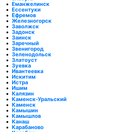
Еманжелинск
Ессентуки
Ефремов
Железногорск
Заволжск
Задонск
Заинск
Заречный
Звенигород
Зеленодольск
Златоуст
Зуевка
Ивантеевка
Искитим
Истра
Ишим
Калязин
Каменск-Уральский
Каменск
Камышин
Камышлов
Канаш
Карабаново