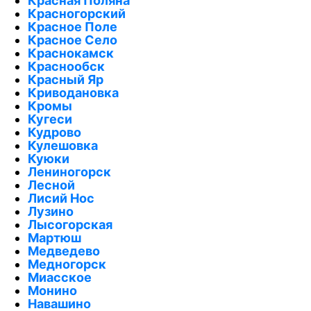
Красная Поляна
Красногорский
Красное Поле
Красное Село
Краснокамск
Краснообск
Красный Яр
Криводановка
Кромы
Кугеси
Кудрово
Кулешовка
Куюки
Лениногорск
Лесной
Лисий Нос
Лузино
Лысогорская
Мартюш
Медведево
Медногорск
Миасское
Монино
Навашино