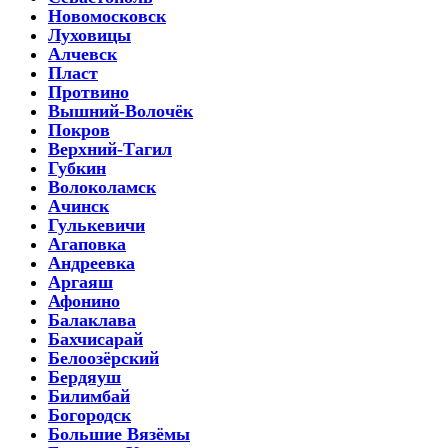
Новомосковск
Луховицы
Алчевск
Пласт
Протвино
Вышний-Волочёк
Покров
Верхний-Тагил
Губкин
Волоколамск
Ачинск
Гулькевичи
Агаповка
Андреевка
Аргаяш
Афонино
Балаклава
Бахчисарай
Белоозёрский
Бердяуш
Билимбай
Богородск
Большие Вязёмы