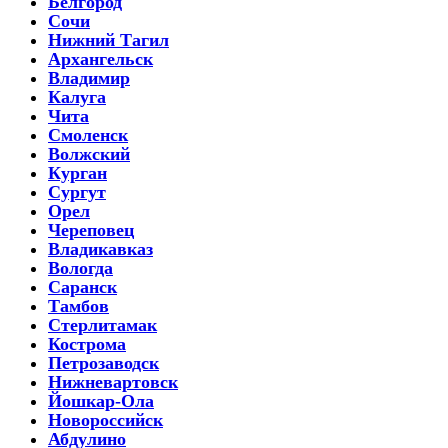
Белгород
Сочи
Нижний Тагил
Архангельск
Владимир
Калуга
Чита
Смоленск
Волжский
Курган
Сургут
Орел
Череповец
Владикавказ
Вологда
Саранск
Тамбов
Стерлитамак
Кострома
Петрозаводск
Нижневартовск
Йошкар-Ола
Новороссийск
Абдулино