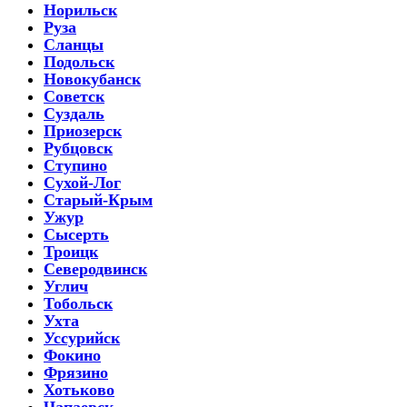
Норильск
Руза
Сланцы
Подольск
Новокубанск
Советск
Суздаль
Приозерск
Рубцовск
Ступино
Сухой-Лог
Старый-Крым
Ужур
Сысерть
Троицк
Северодвинск
Углич
Тобольск
Ухта
Уссурийск
Фокино
Фрязино
Хотьково
Чапаевск