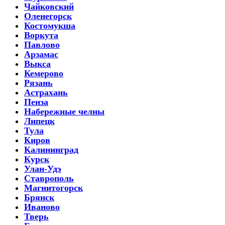
Чайковский
Оленегорск
Костомукша
Воркута
Павлово
Арзамас
Выкса
Кемерово
Рязань
Астрахань
Пенза
Набережные челны
Липецк
Тула
Киров
Калининград
Курск
Улан-Удэ
Ставрополь
Магнитогорск
Брянск
Иваново
Тверь