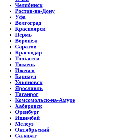
Челябинск
Ростов-на-Дону
Уфа
Волгоград
Красноярск
Пермь
Воронеж
Саратов
Краснодар
Тольятти
Тюмень
Ижевск
Барнаул
Ульяновск
Ярославль
Таганрог
Комсомольск-на-Амуре
Хабаровск
Оренбург
Ишимбай
Мелеуз
Октябрьский
Салават