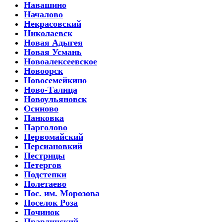
Навашино
Началово
Некрасовский
Николаевск
Новая Адыгея
Новая Усмань
Новоалексеевское
Новоорск
Новосемейкино
Ново-Талица
Новоульяновск
Осиново
Панковка
Парголово
Первомайский
Персиановкий
Пестрицы
Петергов
Подстепки
Полетаево
Пос. им. Морозова
Поселок Роза
Починок
Правдинский