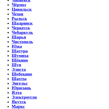
Чёрмоз
Цивильск
Чехов
Рыльск
Шадринск
Черкесск
Чебаркуль
Шарья
Чистополь
Южа
Шатура
Шумиха
Щёкино
Шуя
Элиста
Шебекино
Шахты
Энгельс
Юрюзань
Ялта
Электроугли
Якутск
Маркс