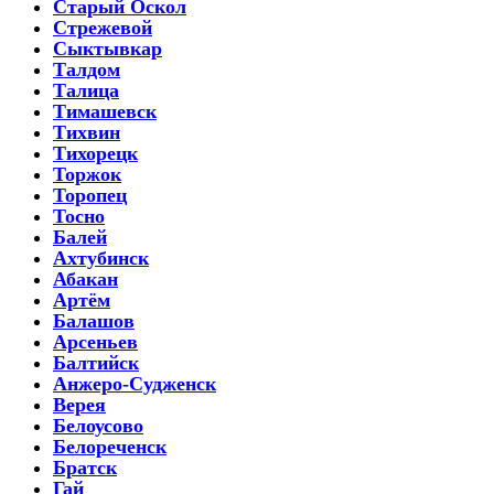
Старый Оскол
Стрежевой
Сыктывкар
Талдом
Талица
Тимашевск
Тихвин
Тихорецк
Торжок
Торопец
Тосно
Балей
Ахтубинск
Абакан
Артём
Балашов
Арсеньев
Балтийск
Анжеро-Судженск
Верея
Белоусово
Белореченск
Братск
Гай