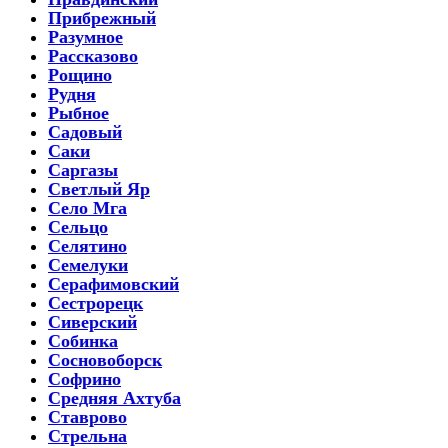
Прибрежный
Разумное
Рассказово
Рощино
Рудня
Рыбное
Садовый
Саки
Саргазы
Светлый Яр
Село Мга
Сельцо
Селятино
Семелуки
Серафимовский
Сестрорецк
Сиверский
Собинка
Сосновоборск
Софрино
Средняя Ахтуба
Ставрово
Стрельна