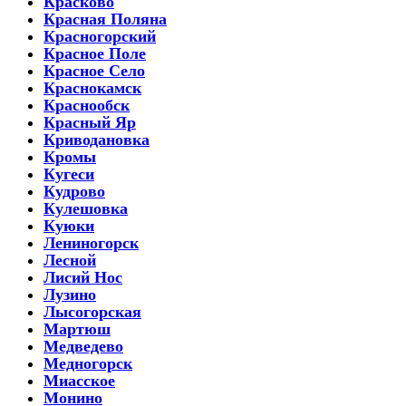
Красково
Красная Поляна
Красногорский
Красное Поле
Красное Село
Краснокамск
Краснообск
Красный Яр
Криводановка
Кромы
Кугеси
Кудрово
Кулешовка
Куюки
Лениногорск
Лесной
Лисий Нос
Лузино
Лысогорская
Мартюш
Медведево
Медногорск
Миасское
Монино