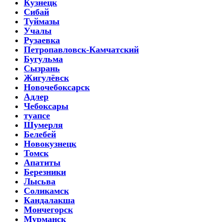
Кузнецк
Сибай
Туймазы
Учалы
Рузаевка
Петропавловск-Камчатский
Бугульма
Сызрань
Жигулёвск
Новочебоксарск
Адлер
Чебоксары
туапсе
Шумерля
Белебей
Новокузнецк
Томск
Апатиты
Березники
Лысьва
Соликамск
Кандалакша
Мончегорск
Мурманск