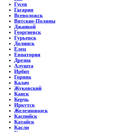
Гусев
Гагарин
Всеволожск
Вятские-Поляны
Джанкой
Георгиевск
Гурьевск
Долинск
Елец
Евпатория
Дрезна
Алушта
Ирбит
Горняк
Калач
Жуковский
Канск
Керчь
Иркутск
Железноводск
Каспийск
Катайск
Касли