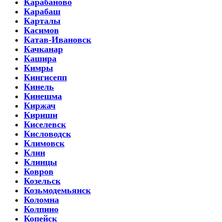
Карабаново
Карабаш
Карталы
Касимов
Катав-Ивановск
Качканар
Кашира
Кимры
Кингисепп
Кинель
Кинешма
Киржач
Кириши
Киселевск
Кисловодск
Климовск
Клин
Клинцы
Ковров
Козельск
Козьмодемьянск
Коломна
Колпино
Копейск