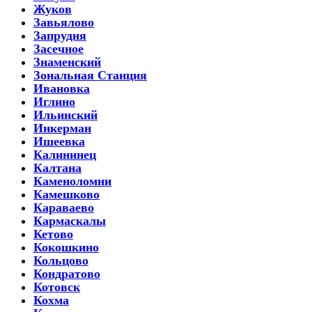
Жуков
Завьялово
Запрудня
Засечное
Знаменский
Зональная Станция
Ивановка
Иглино
Ильинский
Инкерман
Ишеевка
Калининец
Калтана
Каменоломни
Камешково
Караваево
Кармаскалы
Кетово
Кокошкино
Кольцово
Кондратово
Котовск
Кохма