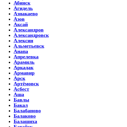
Абинск
Агидель
Азнакаево
Азов
Аксай
Александров
Александровск
Алексин
Альметьевск
Анапа
Апрелевка
Арамиль
Аркадак
Армавир
Арск
Артёмовск
Асбест
Аша
Бавлы
Бакал
Балабаново
Балаково
Балашиха
Батайск