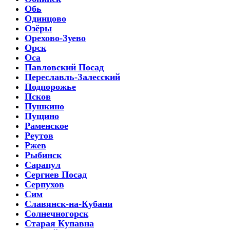
Обь
Одинцово
Озёры
Орехово-Зуево
Орск
Оса
Павловский Посад
Переславль-Залесский
Подпорожье
Псков
Пушкино
Пущино
Раменское
Реутов
Ржев
Рыбинск
Сарапул
Сергиев Посад
Серпухов
Сим
Славянск-на-Кубани
Солнечногорск
Старая Купавна