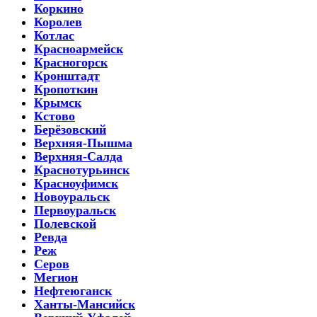
Коркино
Королев
Котлас
Красноармейск
Красногорск
Кронштадт
Кропоткин
Крымск
Кстово
Берёзовский
Верхняя-Пышма
Верхняя-Салда
Краснотурьинск
Красноуфимск
Новоуральск
Первоуральск
Полевской
Ревда
Реж
Серов
Мегион
Нефтеюганск
Ханты-Мансийск