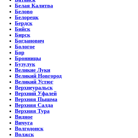
Белая Калитва
Белово
Белорецк
Бердск
Бийск
Бирск
Богданович
Бологое
Бор
Бронницы
Бузулук
Великие Луки
Великий Новгород
Великий Устюг
Верхнеуральск
Верхний Уфалей
Верхняя Пышма
Верхняя Салда
Верхняя Тура
Видное
Вичуга
Волгодонск
Волжск