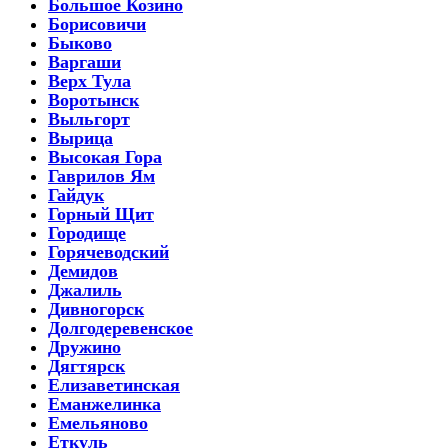
Большое Козино
Борисовичи
Быково
Варгаши
Верх Тула
Воротынск
Выльгорт
Вырица
Высокая Гора
Гаврилов Ям
Гайдук
Горный Щит
Городище
Горячеводский
Демидов
Джалиль
Дивногорск
Долгодеревенское
Дружино
Дягтярск
Елизаветинская
Еманжелинка
Емельяново
Еткуль