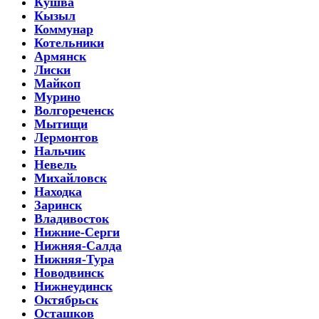
Кушва
Кызыл
Коммунар
Котельники
Армянск
Лиски
Майкоп
Мурино
Волгореченск
Мытищи
Лермонтов
Нальчик
Невель
Михайловск
Находка
Заринск
Владивосток
Нижние-Серги
Нижняя-Салда
Нижняя-Тура
Новодвинск
Нижнеудинск
Октябрьск
Осташков