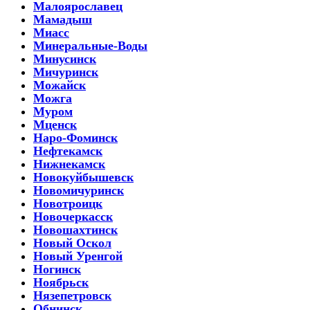
Малоярославец
Мамадыш
Миасс
Минеральные-Воды
Минусинск
Мичуринск
Можайск
Можга
Муром
Мценск
Наро-Фоминск
Нефтекамск
Нижнекамск
Новокуйбышевск
Новомичуринск
Новотроицк
Новочеркасск
Новошахтинск
Новый Оскол
Новый Уренгой
Ногинск
Ноябрьск
Нязепетровск
Обнинск