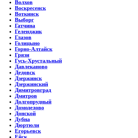
Волхов
Воскресенск
Воткинск
Выборг
Гатчина
Геленджик
Глазов
Голицыно
Горно-Алтайск
Грязи
Гусь-Хрустальный
Давлеканово
Дедовск
Дзержинск
Дзержинский
Димитровград
Дмитров
Долгопрудный
Домодедово
Донской
Дубна
Дюртюли
Егорьевск
Ейск