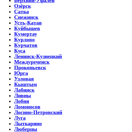
Верхний-Уфалей
Озёрск
Сатка
Снежинск
Усть-Катав
Куйбышев
Кумертау
Курлово
Курчатов
Куса
Ленинск-Кузнецкий
Междуреченск
Прокопьевск
Юрга
Узловая
Кыштым
Лабинск
Ливны
Лобня
Ломоносов
Лосино-Петровский
Луга
Лыткарино
Люберцы