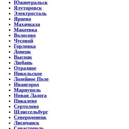
Южноуральск
Ялуторовск
Электросталь
Ярцево
Махачкала
Макеевка
Волосово
Чусовой
Горловка
Донецк
Высоцк
Любань
Отрадное
Никольское
Лодейное Поле
Ивангород
Мариуполь
Новая Ладога
Пикалево
Сертолово
Шлиссельбург
Северодонецк
Лисичанск
Севастополь