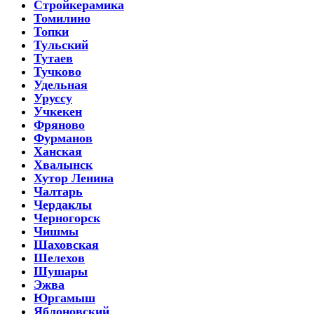
Стройкерамика
Томилино
Топки
Тульский
Тутаев
Тучково
Удельная
Уруссу
Учкекен
Фряново
Фурманов
Ханская
Хвалынск
Хутор Ленина
Чалтарь
Чердаклы
Черногорск
Чишмы
Шаховская
Шелехов
Шушары
Эжва
Юргамыш
Яблоновский