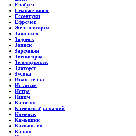
Елабуга
Еманжелинск
Ессентуки
Ефремов
Железногорск
Заволжск
Задонск
Заинск
Заречный
Звенигород
Зеленодольск
Златоуст
Зуевка
Ивантеевка
Искитим
Истра
Ишим
Калязин
Каменск-Уральский
Каменск
Камышин
Камышлов
Канаш