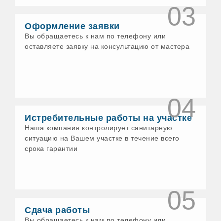
03
Воткинск
Выборг
Оформление заявки
Гатчина
Геленджик
Вы обращаетесь к нам по телефону или
Глазов
оставляете заявку на консультацию от мастера
Голицыно
Горно-Алтайск
Грязи
Гусь-Хрустальный
Давлеканово
04
Дедовск
Дзержинск
Истребительные работы на участке
Дзержинский
Наша компания контролирует санитарную
Димитровград
Дмитров
ситуацию на Вашем участке в течение всего
Долгопрудный
срока гарантии
Домодедово
Донской
Дубна
Дюртюли
05
Егорьевск
Ейск
Сдача работы
Елабуга
Вы обращаетесь к нам по телефону или