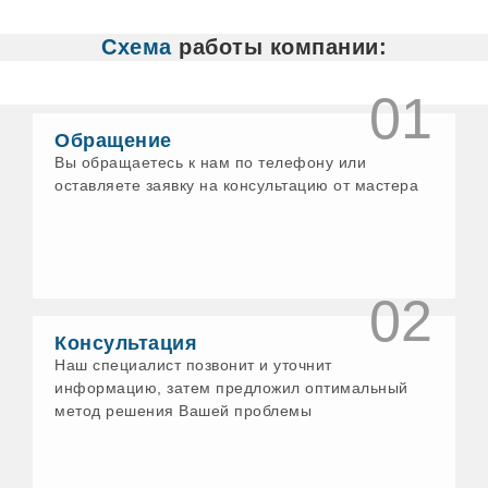
Белово
Белорецк
Схема
работы компании:
Бердск
Бийск
Бирск
01
Богданович
Бологое
Обращение
Бор
Вы обращаетесь к нам по телефону или
Бронницы
оставляете заявку на консультацию от мастера
Бузулук
Великие Луки
Великий Новгород
Великий Устюг
Верхнеуральск
Верхний Уфалей
02
Верхняя Пышма
Верхняя Салда
Консультация
Верхняя Тура
Наш специалист позвонит и уточнит
Видное
информацию, затем предложил оптимальный
Вичуга
метод решения Вашей проблемы
Волгодонск
Волжск
Волхов
Воскресенск