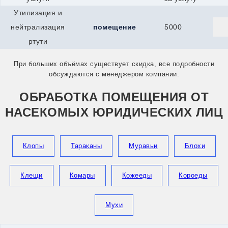
Сыктывкар
Утилизация и
Талдом
Талица
нейтрализация
помещение
5000
Тимашевск
ртути
Тихвин
Тихорецк
При больших объёмах существует скидка, все подробности
Торжок
обсуждаются с менеджером компании.
Торопец
Тосно
Балей
ОБРАБОТКА ПОМЕЩЕНИЯ ОТ
Ахтубинск
НАСЕКОМЫХ ЮРИДИЧЕСКИХ ЛИЦ
Абакан
Артём
Балашов
Арсеньев
Клопы
Тараканы
Муравьи
Блохи
Балтийск
Анжеро-Судженск
Верея
Клещи
Комары
Кожееды
Короеды
Белоусово
Белореченск
Братск
Мухи
Гай
Гусев