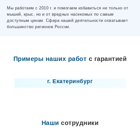
Электросталь
Мы работаем с 2010 г. и помогаем избавиться не только от
Ярцево
мышей, крыс, но и от вредных насекомых по самым
Махачкала
доступным ценам. Сфера нашей деятельности охватывает
Макеевка
большинство регионов России.
Волосово
Чусовой
Горловка
Донецк
Высоцк
Примеры наших работ
с гарантией
Любань
Отрадное
Лицензия
Никольское
Лодейное Поле
г. Екатеринбург
Ивангород
Мариуполь
Новая Ладога
Пикалево
Сертолово
Шлиссельбург
Северодонецк
Наши
сотрудники
Лисичанск
Севастополь
Новомосковск