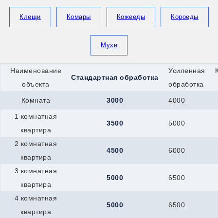
Королев
Котлас
Клещи
Комары
Кожееды
Короеды
Красноармейск
Красногорск
Кронштадт
Мухи
Кропоткин
Крымск
Кстово
Наименование
Усиленная
Берёзовский
Стандартная обработка
Верхняя-Пышма
объекта
обработка
Верхняя-Салда
Комната
3000
4000
Краснотурьинск
Красноуфимск
1 комнатная
Новоуральск
3500
5000
Первоуральск
квартира
Полевской
2 комнатная
Ревда
4500
6000
квартира
Реж
Серов
3 комнатная
Мегион
5000
6500
квартира
Нефтеюганск
Ханты-Мансийск
4 комнатная
Верхний-Уфалей
5000
6500
квартира
Озёрск