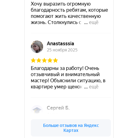
Руза
Сланцы
Подольск
Новокубанск
Советск
Суздаль
Приозерск
Рубцовск
Ступино
Сухой-Лог
Старый-Крым
Ужур
Сысерть
Троицк
Северодвинск
Углич
Тобольск
Ухта
Уссурийск
Фокино
Фрязино
Хотьково
Чапаевск
Чёрмоз