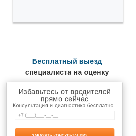
Быково
Варгаши
Верх Тула
Воротынск
Выльгорт
Вырица
Высокая Гора
Гаврилов Ям
Гайдук
Горный Щит
Бесплатный выезд
Городище
Горячеводский
специалиста на оценку
Демидов
Джалиль
Дивногорск
Избавьтесь от вредителей
Долгодеревенское
Дружино
прямо сейчас
Дягтярск
Консультация и диагностика бесплатно
Елизаветинская
Еманжелинка
Емельяново
Еткуль
Жуков