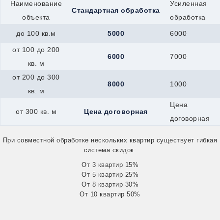
Гагарин
Наименование
Усиленная
Стандартная обработка
Всеволожск
объекта
обработка
Вятские-Поляны
Джанкой
до 100 кв.м
5000
6000
Георгиевск
Гурьевск
от 100 до 200
6000
7000
Долинск
кв. м
Елец
Евпатория
от 200 до 300
8000
1000
Дрезна
кв. м
Алушта
Ирбит
Цена
от 300 кв. м
Цена договорная
Горняк
договорная
Калач
Жуковский
При совместной обработке нескольких квартир существует гибкая
Канск
система скидок:
Керчь
Иркутск
От 3 квартир 15%
Железноводск
От 5 квартир 25%
Каспийск
От 8 квартир 30%
Катайск
От 10 квартир 50%
Касли
Кушва
Кызыл