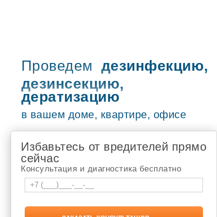
Туймазы
Учалы
Рузаевка
Петропавловск-Камчатский
Бугульма
Сызрань
Жигулёвск
Проведем
дезинфекцию,
Новочебоксарск
дезинсекцию,
Адлер
Чебоксары
дератизацию
туапсе
Шумерля
в вашем доме, квартире, офисе
Белебей
Новокузнецк
Томск
Избавьтесь от вредителей прямо
Апатиты
Березники
сейчас
Лысьва
Консультация и диагностика бесплатно
Соликамск
Кандалакша
Мончегорск
Мурманск
Чайковский