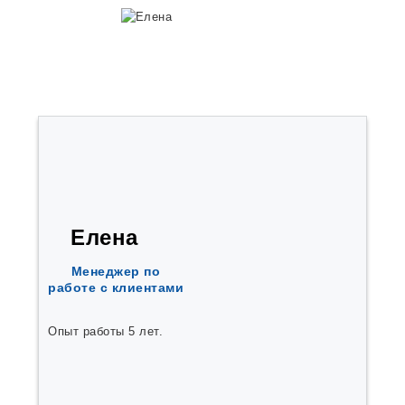
Луховицы
Алчевск
Пласт
Протвино
Вышний-Волочёк
Покров
Верхний-Тагил
Губкин
Волоколамск
Ачинск
Гулькевичи
Агаповка
Андреевка
Аргаяш
Елена
Афонино
Балаклава
Менеджер по
Бахчисарай
работе с клиентами
Белоозёрский
Бердяуш
Билимбай
Опыт работы 5 лет.
Богородск
Большие Вязёмы
Большое Козино
Борисовичи