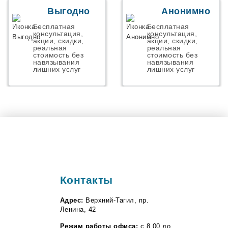
Началово
Некрасовский
Выгодно
Анонимно
Николаевск
Бесплатная
Бесплатная
Новая Адыгея
консультация,
консультация,
Новая Усмань
акции, скидки,
акции, скидки,
Новоалексеевское
реальная
реальная
стоимость без
стоимость без
Новоорск
навязывания
навязывания
Новосемейкино
лишних услуг
лишних услуг
Ново-Талица
Новоульяновск
Осиново
Панковка
Парголово
Первомайский
Персиановкий
Пестрицы
Петергов
Подстепки
Полетаево
Контакты
Пос. им. Морозова
Поселок Роза
Адрес:
Верхний-Тагил, пр.
Починок
Ленина, 42
Правдинский
Прибрежный
Режим работы офиса:
с 8.00 до