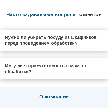
Цивильск
Чехов
Рыльск
Часто задаваемые вопросы
клиентов
Шадринск
Черкесск
Чебаркуль
Шарья
Чистополь
Нужно ли убирать посуду из шкафчиков
Южа
перед проведением обработки?
Шатура
Шумиха
Щёкино
Шуя
Элиста
Могу ли я присутствовать в момент
Шебекино
Шахты
обработки?
Энгельс
Юрюзань
Ялта
Электроугли
Якутск
О
компании
Маркс
Южноуральск
Ялуторовск