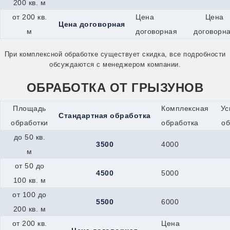
200 кв. м
Миасс
от 200 кв.
Цена
Цена
Минеральные-Воды
Цена договорная
Минусинск
м
договорная
договорн
Мичуринск
Можайск
При комплексной обработке существует скидка, все подробности
Можга
обсуждаются с менеджером компании.
Муром
Мценск
ОБРАБОТКА ОТ ГРЫЗУНОВ
Наро-Фоминск
Нефтекамск
Нижнекамск
Площадь
Комплексная
Ус
Стандартная обработка
Новокуйбышевск
обработки
обработка
об
Новомичуринск
Новотроицк
до 50 кв.
3500
4000
Новочеркасск
м
Новошахтинск
Новый Оскол
от 50 до
4500
5000
Новый Уренгой
100 кв. м
Ногинск
Ноябрьск
от 100 до
5500
6000
Нязепетровск
200 кв. м
Обнинск
Обь
от 200 кв.
Цена