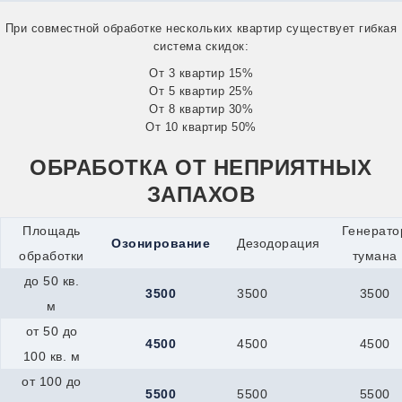
Сатка
Снежинск
При совместной обработке нескольких квартир существует гибкая
Усть-Катав
система скидок:
Куйбышев
От 3 квартир 15%
Кумертау
От 5 квартир 25%
Курлово
От 8 квартир 30%
Курчатов
Куса
От 10 квартир 50%
Ленинск-Кузнецкий
Междуреченск
ОБРАБОТКА ОТ НЕПРИЯТНЫХ
Прокопьевск
ЗАПАХОВ
Юрга
Узловая
Кыштым
Площадь
Генерато
Озонирование
Дезодорация
Лабинск
обработки
тумана
Ливны
Лобня
до 50 кв.
3500
3500
3500
Ломоносов
м
Лосино-Петровский
от 50 до
Луга
4500
4500
4500
Лыткарино
100 кв. м
Люберцы
от 100 до
Малоярославец
5500
5500
5500
Мамадыш