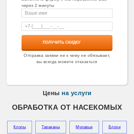
Карталы
через 2 минуты
Касимов
Катав-Ивановск
Качканар
Кашира
Кимры
Кингисепп
Кинель
Кинешма
Киржач
Отправка заявки ни к чему не обязывает,
Кириши
вы всегда можете отказаться
Киселевск
Кисловодск
Климовск
Клин
Клинцы
Цены
на услуги
Ковров
Козельск
ОБРАБОТКА ОТ НАСЕКОМЫХ
Козьмодемьянск
Коломна
Колпино
Копейск
Клопы
Тараканы
Муравьи
Блохи
Коркино