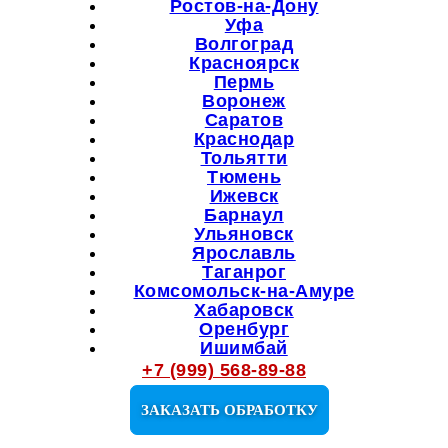
Ростов-на-Дону
Уфа
Волгоград
Красноярск
Пермь
Воронеж
Саратов
Краснодар
Тольятти
Тюмень
Ижевск
Барнаул
Ульяновск
Ярославль
Таганрог
Комсомольск-на-Амуре
Хабаровск
Оренбург
Ишимбай
Мелеуз
+7 (999) 568-89-88
Октябрьский
Салават
ЗАКАЗАТЬ ОБРАБОТКУ
Кузнецк
Сибай