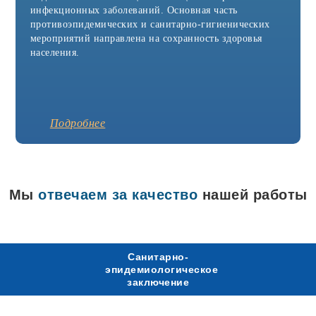
Агидель
инфекционных заболеваний. Основная часть
Азнакаево
противоэпидемических и санитарно-гигиенических
Азов
мероприятий направлена на сохранность здоровья
Аксай
Александров
населения.
Александровск
Алексин
Альметьевск
Анапа
Апрелевка
Подробнее
Арамиль
Аркадак
Армавир
Арск
Артёмовск
Мы
отвечаем за качество
нашей работы
Асбест
Аша
Бавлы
Бакал
Балабаново
Санитарно-
Балаково
эпидемиологическое
Балашиха
заключение
Батайск
Белая Калитва