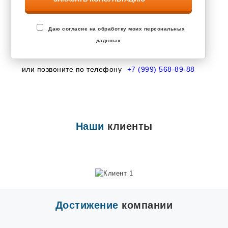
Завьялово
Запрудня
Засечное
Знаменский
Даю согласие на обработку моих персональных
Зональная Станция
даднных
Ивановка
Иглино
Ильинский
или позвоните по телефону
+7 (999) 568-89-88
Инкерман
Ишеевка
Калининец
Калтана
Каменоломни
Наши
клиенты
Камешково
Караваево
Кармаскалы
Кетово
Кокошкино
Кольцово
Кондратово
Котовск
Достижение
компании
Кохма
Красково
Красная Поляна