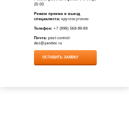
Разумное
20.00
Рассказово
Рощино
Режим приема и выезд
Рудня
специалиста:
круглосуточно
Рыбное
Телефон:
+7 (999) 568-89-88
Садовый
Саки
Почта:
pest-control-
Саргазы
dez@yandex.ru
Светлый Яр
Село Мга
Сельцо
Селятино
Семелуки
Серафимовский
Сестрорецк
Сиверский
Собинка
Сосновоборск
Софрино
Средняя Ахтуба
Ставрово
Стрельна
Стройкерамика
Томилино