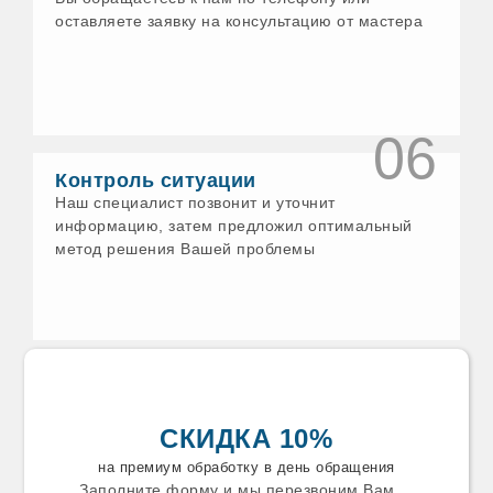
Еманжелинск
оставляете заявку на консультацию от мастера
Ессентуки
Ефремов
Железногорск
Заволжск
Задонск
Заинск
06
Заречный
Звенигород
Контроль ситуации
Зеленодольск
Наш специалист позвонит и уточнит
Златоуст
информацию, затем предложил оптимальный
Зуевка
метод решения Вашей проблемы
Ивантеевка
Искитим
Истра
Ишим
Калязин
Каменск-Уральский
Каменск
Камышин
Камышлов
СКИДКА 10%
Канаш
Карабаново
на премиум обработку в день обращения
Карабаш
Заполните форму и мы перезвоним Вам