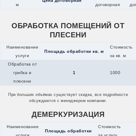
Цена договорная
Одинцово
м
договорная
до
Озёры
Орехово-Зуево
Орск
ОБРАБОТКА ПОМЕЩЕНИЙ ОТ
Оса
Павловский Посад
ПЛЕСЕНИ
Переславль-Залесский
Подпорожье
Наименование
Стоимость
Псков
Площадь обработки кв. м
Пушкино
услуги
за кв. м
Пущино
Обработка от
Раменское
Реутов
грибка и
1
1000
Ржев
плесени
Рыбинск
Сарапул
Сергиев Посад
При больших объёмах существует скидка, все подробности
Серпухов
обсуждаются с менеджером компании.
Сим
Славянск-на-Кубани
ДЕМЕРКУРИЗАЦИЯ
Солнечногорск
Старая Купавна
Наименование
Стоимость
Старый Оскол
Площадь обработки
Стрежевой
услуги
за услугу