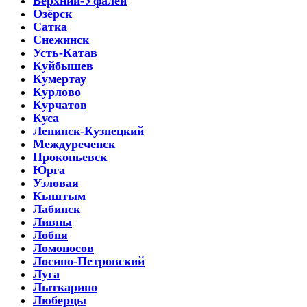
Верхний-Уфалей
Озёрск
Сатка
Снежинск
Усть-Катав
Куйбышев
Кумертау
Курлово
Курчатов
Куса
Ленинск-Кузнецкий
Междуреченск
Прокопьевск
Юрга
Узловая
Кыштым
Лабинск
Ливны
Лобня
Ломоносов
Лосино-Петровский
Луга
Лыткарино
Люберцы