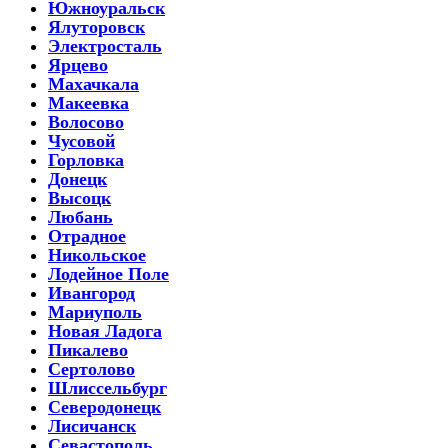
Южноуральск
Ялуторовск
Электросталь
Ярцево
Махачкала
Макеевка
Волосово
Чусовой
Горловка
Донецк
Высоцк
Любань
Отрадное
Никольское
Лодейное Поле
Ивангород
Мариуполь
Новая Ладога
Пикалево
Сертолово
Шлиссельбург
Северодонецк
Лисичанск
Севастополь