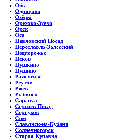
Обь
Одинцово
Озёры
Орехово-Зуево
Орск
Оса
Павловский Посад
Переславль-Залесский
Подпорожье
Псков
Пушкино
Пущино
Раменское
Реутов
Ржев
Рыбинск
Сарапул
Сергиев Посад
Серпухов
Сим
Славянск-на-Кубани
Солнечногорск
Старая Купавна