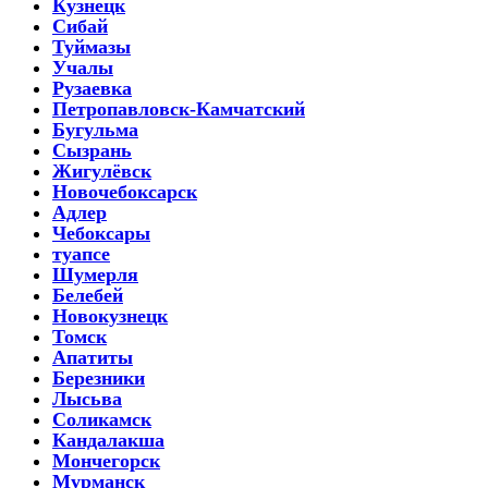
Кузнецк
Сибай
Туймазы
Учалы
Рузаевка
Петропавловск-Камчатский
Бугульма
Сызрань
Жигулёвск
Новочебоксарск
Адлер
Чебоксары
туапсе
Шумерля
Белебей
Новокузнецк
Томск
Апатиты
Березники
Лысьва
Соликамск
Кандалакша
Мончегорск
Мурманск