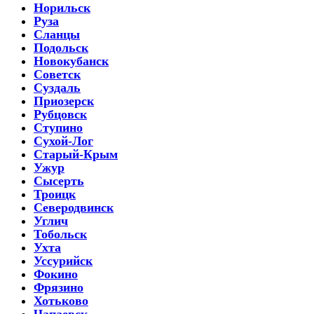
Норильск
Руза
Сланцы
Подольск
Новокубанск
Советск
Суздаль
Приозерск
Рубцовск
Ступино
Сухой-Лог
Старый-Крым
Ужур
Сысерть
Троицк
Северодвинск
Углич
Тобольск
Ухта
Уссурийск
Фокино
Фрязино
Хотьково
Чапаевск