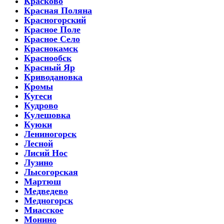
Красково
Красная Поляна
Красногорский
Красное Поле
Красное Село
Краснокамск
Краснообск
Красный Яр
Криводановка
Кромы
Кугеси
Кудрово
Кулешовка
Куюки
Лениногорск
Лесной
Лисий Нос
Лузино
Лысогорская
Мартюш
Медведево
Медногорск
Миасское
Монино