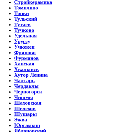
Стройкерамика
Томилино
Топки
Тульский
Тутаев
Тучково
Удельная
Уруссу
Учкекен
Фряново
Фурманов
Ханская
Хвалынск
Хутор Ленина
Чалтарь
Чердаклы
Черногорск
Чишмы
Шаховская
Шелехов
Шушары
Эжва
Юргамыш
Яблоновский