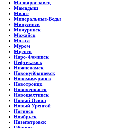
Малоярославец
Мамадыш
Миасс
Минеральные-Воды
Минусинск
Мичуринск
Можайск
Можга
Муром
Мценск
Наро-Фоминск
Нефтекамск
Нижнекамск
Новокуйбышевск
Новомичуринск
Новотроицк
Новочеркасск
Новошахтинск
Новый Оскол
Новый Уренгой
Ногинск
Ноябрьск
Нязепетровск
Обнинск