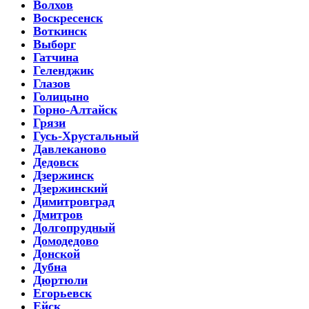
Волхов
Воскресенск
Воткинск
Выборг
Гатчина
Геленджик
Глазов
Голицыно
Горно-Алтайск
Грязи
Гусь-Хрустальный
Давлеканово
Дедовск
Дзержинск
Дзержинский
Димитровград
Дмитров
Долгопрудный
Домодедово
Донской
Дубна
Дюртюли
Егорьевск
Ейск