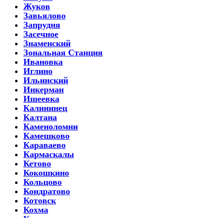
Жуков
Завьялово
Запрудня
Засечное
Знаменский
Зональная Станция
Ивановка
Иглино
Ильинский
Инкерман
Ишеевка
Калининец
Калтана
Каменоломни
Камешково
Караваево
Кармаскалы
Кетово
Кокошкино
Кольцово
Кондратово
Котовск
Кохма