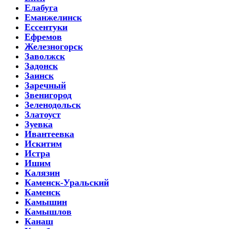
Елабуга
Еманжелинск
Ессентуки
Ефремов
Железногорск
Заволжск
Задонск
Заинск
Заречный
Звенигород
Зеленодольск
Златоуст
Зуевка
Ивантеевка
Искитим
Истра
Ишим
Калязин
Каменск-Уральский
Каменск
Камышин
Камышлов
Канаш