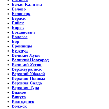
Белая Калитва
Белово
Белорецк
Бердск
Бийск
Бирск
Богданович
Бологое
Бор
Бронницы
Бузулук
Великие Луки
Великий Новгород
Великий Устюг
Верхнеуральск
Верхний Уфалей
Верхняя Пышма
Верхняя Салда
Верхняя Тура
Видное
Вичуга
Волгодонск
Волжск