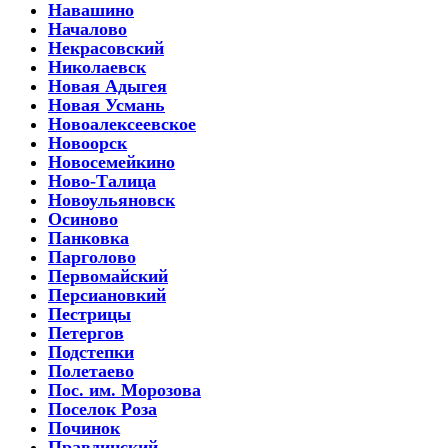
Навашино
Началово
Некрасовский
Николаевск
Новая Адыгея
Новая Усмань
Новоалексеевское
Новоорск
Новосемейкино
Ново-Талица
Новоульяновск
Осиново
Панковка
Парголово
Первомайский
Персиановкий
Пестрицы
Петергов
Подстепки
Полетаево
Пос. им. Морозова
Поселок Роза
Починок
Правдинский