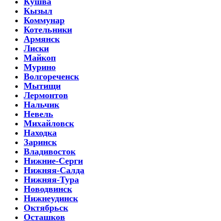
Кушва
Кызыл
Коммунар
Котельники
Армянск
Лиски
Майкоп
Мурино
Волгореченск
Мытищи
Лермонтов
Нальчик
Невель
Михайловск
Находка
Заринск
Владивосток
Нижние-Серги
Нижняя-Салда
Нижняя-Тура
Новодвинск
Нижнеудинск
Октябрьск
Осташков