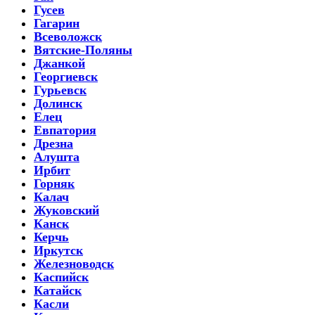
Гусев
Гагарин
Всеволожск
Вятские-Поляны
Джанкой
Георгиевск
Гурьевск
Долинск
Елец
Евпатория
Дрезна
Алушта
Ирбит
Горняк
Калач
Жуковский
Канск
Керчь
Иркутск
Железноводск
Каспийск
Катайск
Касли