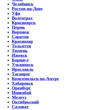
Челябинск
Ростов-на-Дону
Уфа
Волгоград
Красноярск
Пермь
Воронеж
Саратов
Краснодар
Тольятти
Тюмень
Ижевск
Барнаул
Ульяновск
Ярославль
Таганрог
Комсомольск-на-Амуре
Хабаровск
Оренбург
Ишимбай
Мелеуз
Октябрьский
Салават