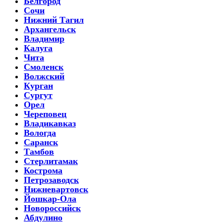
Белгород
Сочи
Нижний Тагил
Архангельск
Владимир
Калуга
Чита
Смоленск
Волжский
Курган
Сургут
Орел
Череповец
Владикавказ
Вологда
Саранск
Тамбов
Стерлитамак
Кострома
Петрозаводск
Нижневартовск
Йошкар-Ола
Новороссийск
Абдулино