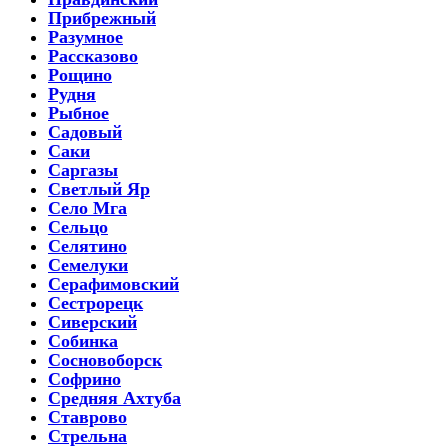
Прибрежный
Разумное
Рассказово
Рощино
Рудня
Рыбное
Садовый
Саки
Саргазы
Светлый Яр
Село Мга
Сельцо
Селятино
Семелуки
Серафимовский
Сестрорецк
Сиверский
Собинка
Сосновоборск
Софрино
Средняя Ахтуба
Ставрово
Стрельна