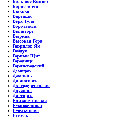
Большое Козино
Борисовичи
Быково
Варгаши
Верх Тула
Воротынск
Выльгорт
Вырица
Высокая Гора
Гаврилов Ям
Гайдук
Горный Щит
Городище
Горячеводский
Демидов
Джалиль
Дивногорск
Долгодеревенское
Дружино
Дягтярск
Елизаветинская
Еманжелинка
Емельяново
Еткуль