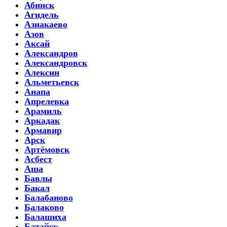
Абинск
Агидель
Азнакаево
Азов
Аксай
Александров
Александровск
Алексин
Альметьевск
Анапа
Апрелевка
Арамиль
Аркадак
Армавир
Арск
Артёмовск
Асбест
Аша
Бавлы
Бакал
Балабаново
Балаково
Балашиха
Батайск