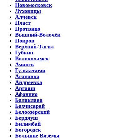
Новомосковск
Луховицы
Алчевск
Пласт
Протвино
Вышний-Волочёк
Покров
Верхний-Тагил
Губкин
Волоколамск
Ачинск
Гулькевичи
Агаповка
Андреевка
Аргаяш
Афонино
Балаклава
Бахчисарай
Белоозёрский
Бердяуш
Билимбай
Богородск
Большие Вязёмы