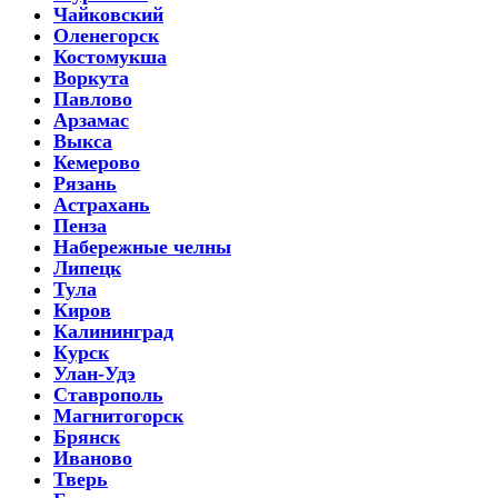
Чайковский
Оленегорск
Костомукша
Воркута
Павлово
Арзамас
Выкса
Кемерово
Рязань
Астрахань
Пенза
Набережные челны
Липецк
Тула
Киров
Калининград
Курск
Улан-Удэ
Ставрополь
Магнитогорск
Брянск
Иваново
Тверь