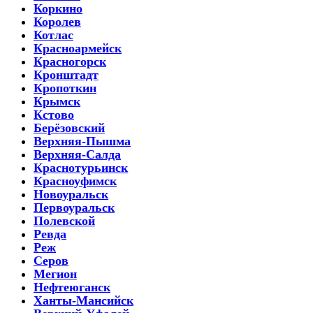
Коркино
Королев
Котлас
Красноармейск
Красногорск
Кронштадт
Кропоткин
Крымск
Кстово
Берёзовский
Верхняя-Пышма
Верхняя-Салда
Краснотурьинск
Красноуфимск
Новоуральск
Первоуральск
Полевской
Ревда
Реж
Серов
Мегион
Нефтеюганск
Ханты-Мансийск