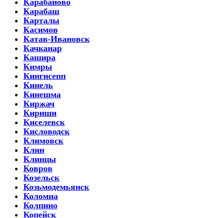
Карабаново
Карабаш
Карталы
Касимов
Катав-Ивановск
Качканар
Кашира
Кимры
Кингисепп
Кинель
Кинешма
Киржач
Кириши
Киселевск
Кисловодск
Климовск
Клин
Клинцы
Ковров
Козельск
Козьмодемьянск
Коломна
Колпино
Копейск