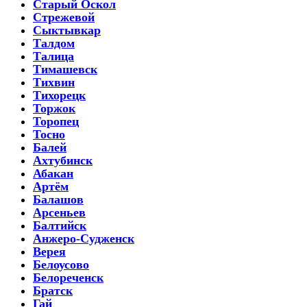
Старый Оскол
Стрежевой
Сыктывкар
Талдом
Талица
Тимашевск
Тихвин
Тихорецк
Торжок
Торопец
Тосно
Балей
Ахтубинск
Абакан
Артём
Балашов
Арсеньев
Балтийск
Анжеро-Судженск
Верея
Белоусово
Белореченск
Братск
Гай