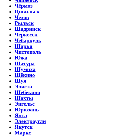
Чёрмоз
Цивильск
Чехов
Рыльск
Шадринск
Черкесск
Чебаркуль
Шарья
Чистополь
Южа
Шатура
Шумиха
Щёкино
Шуя
Элиста
Шебекино
Шахты
Энгельс
Юрюзань
Ялта
Электроугли
Якутск
Маркс