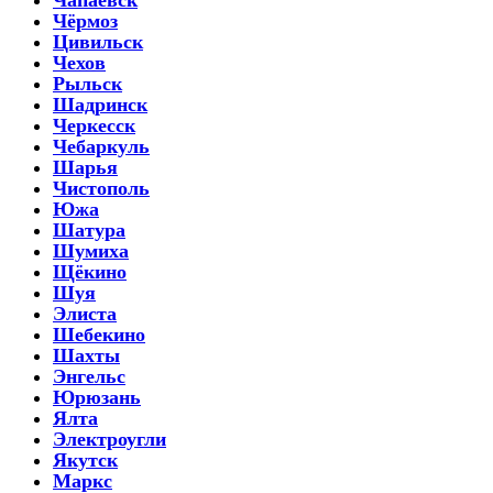
Чёрмоз
Цивильск
Чехов
Рыльск
Шадринск
Черкесск
Чебаркуль
Шарья
Чистополь
Южа
Шатура
Шумиха
Щёкино
Шуя
Элиста
Шебекино
Шахты
Энгельс
Юрюзань
Ялта
Электроугли
Якутск
Маркс