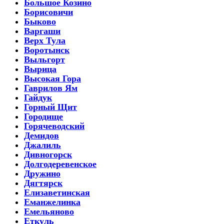
Большое Козино
Борисовичи
Быково
Варгаши
Верх Тула
Воротынск
Выльгорт
Вырица
Высокая Гора
Гаврилов Ям
Гайдук
Горный Щит
Городище
Горячеводский
Демидов
Джалиль
Дивногорск
Долгодеревенское
Дружино
Дягтярск
Елизаветинская
Еманжелинка
Емельяново
Еткуль