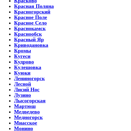
Красково
Красная Поляна
Красногорский
Красное Поле
Красное Село
Краснокамск
Краснообск
Красный Яр
Криводановка
Кромы
Кугеси
Кудрово
Кулешовка
Куюки
Лениногорск
Лесной
Лисий Нос
Лузино
Лысогорская
Мартюш
Медведево
Медногорск
Миасское
Монино