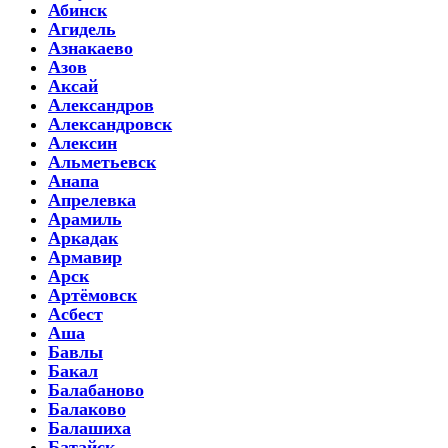
Абинск
Агидель
Азнакаево
Азов
Аксай
Александров
Александровск
Алексин
Альметьевск
Анапа
Апрелевка
Арамиль
Аркадак
Армавир
Арск
Артёмовск
Асбест
Аша
Бавлы
Бакал
Балабаново
Балаково
Балашиха
Батайск