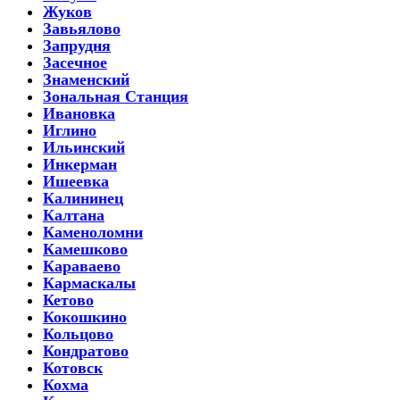
Жуков
Завьялово
Запрудня
Засечное
Знаменский
Зональная Станция
Ивановка
Иглино
Ильинский
Инкерман
Ишеевка
Калининец
Калтана
Каменоломни
Камешково
Караваево
Кармаскалы
Кетово
Кокошкино
Кольцово
Кондратово
Котовск
Кохма