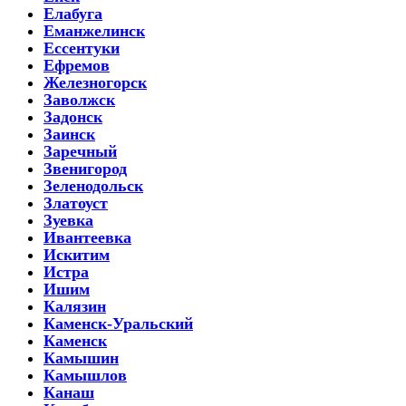
Елабуга
Еманжелинск
Ессентуки
Ефремов
Железногорск
Заволжск
Задонск
Заинск
Заречный
Звенигород
Зеленодольск
Златоуст
Зуевка
Ивантеевка
Искитим
Истра
Ишим
Калязин
Каменск-Уральский
Каменск
Камышин
Камышлов
Канаш