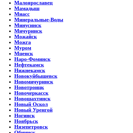
Малоярославец
Мамадыш
Миасс
Минеральные-Воды
Минусинск
Мичуринск
Можайск
Можга
Муром
Мценск
Наро-Фоминск
Нефтекамск
Нижнекамск
Новокуйбышевск
Новомичуринск
Новотроицк
Новочеркасск
Новошахтинск
Новый Оскол
Новый Уренгой
Ногинск
Ноябрьск
Нязепетровск
Обнинск