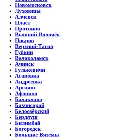
Новомосковск
Луховицы
Алчевск
Пласт
Протвино
Вышний-Волочёк
Покров
Верхний-Тагил
Губкин
Волоколамск
Ачинск
Гулькевичи
Агаповка
Андреевка
Аргаяш
Афонино
Балаклава
Бахчисарай
Белоозёрский
Бердяуш
Билимбай
Богородск
Большие Вязёмы