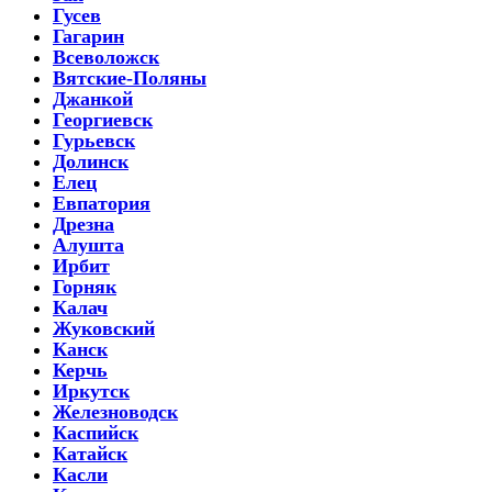
Гусев
Гагарин
Всеволожск
Вятские-Поляны
Джанкой
Георгиевск
Гурьевск
Долинск
Елец
Евпатория
Дрезна
Алушта
Ирбит
Горняк
Калач
Жуковский
Канск
Керчь
Иркутск
Железноводск
Каспийск
Катайск
Касли