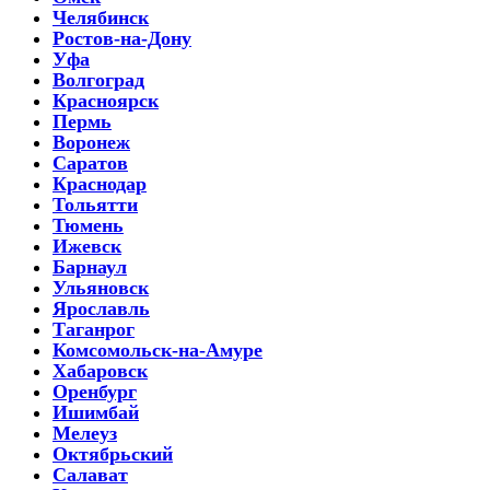
Челябинск
Ростов-на-Дону
Уфа
Волгоград
Красноярск
Пермь
Воронеж
Саратов
Краснодар
Тольятти
Тюмень
Ижевск
Барнаул
Ульяновск
Ярославль
Таганрог
Комсомольск-на-Амуре
Хабаровск
Оренбург
Ишимбай
Мелеуз
Октябрьский
Салават