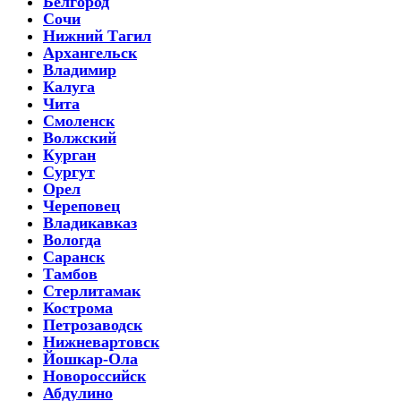
Белгород
Сочи
Нижний Тагил
Архангельск
Владимир
Калуга
Чита
Смоленск
Волжский
Курган
Сургут
Орел
Череповец
Владикавказ
Вологда
Саранск
Тамбов
Стерлитамак
Кострома
Петрозаводск
Нижневартовск
Йошкар-Ола
Новороссийск
Абдулино