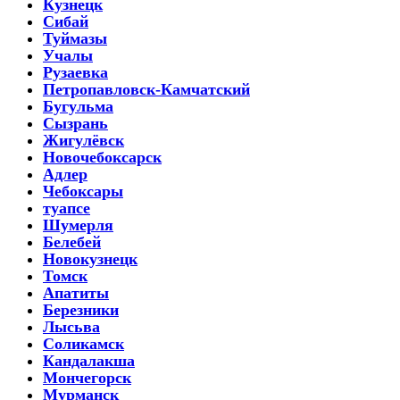
Кузнецк
Сибай
Туймазы
Учалы
Рузаевка
Петропавловск-Камчатский
Бугульма
Сызрань
Жигулёвск
Новочебоксарск
Адлер
Чебоксары
туапсе
Шумерля
Белебей
Новокузнецк
Томск
Апатиты
Березники
Лысьва
Соликамск
Кандалакша
Мончегорск
Мурманск