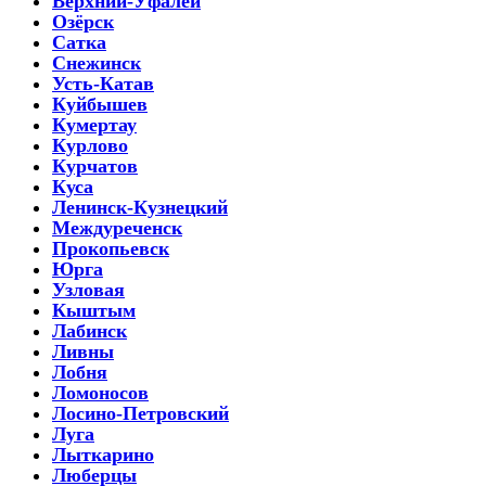
Верхний-Уфалей
Озёрск
Сатка
Снежинск
Усть-Катав
Куйбышев
Кумертау
Курлово
Курчатов
Куса
Ленинск-Кузнецкий
Междуреченск
Прокопьевск
Юрга
Узловая
Кыштым
Лабинск
Ливны
Лобня
Ломоносов
Лосино-Петровский
Луга
Лыткарино
Люберцы