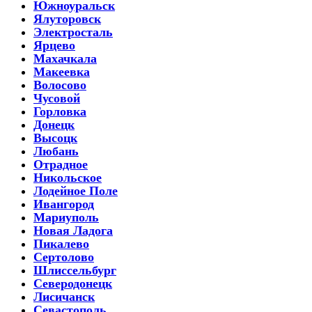
Южноуральск
Ялуторовск
Электросталь
Ярцево
Махачкала
Макеевка
Волосово
Чусовой
Горловка
Донецк
Высоцк
Любань
Отрадное
Никольское
Лодейное Поле
Ивангород
Мариуполь
Новая Ладога
Пикалево
Сертолово
Шлиссельбург
Северодонецк
Лисичанск
Севастополь