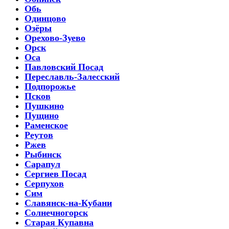
Обь
Одинцово
Озёры
Орехово-Зуево
Орск
Оса
Павловский Посад
Переславль-Залесский
Подпорожье
Псков
Пушкино
Пущино
Раменское
Реутов
Ржев
Рыбинск
Сарапул
Сергиев Посад
Серпухов
Сим
Славянск-на-Кубани
Солнечногорск
Старая Купавна