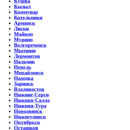
Кушва
Кызыл
Коммунар
Котельники
Армянск
Лиски
Майкоп
Мурино
Волгореченск
Мытищи
Лермонтов
Нальчик
Невель
Михайловск
Находка
Заринск
Владивосток
Нижние-Серги
Нижняя-Салда
Нижняя-Тура
Новодвинск
Нижнеудинск
Октябрьск
Осташков