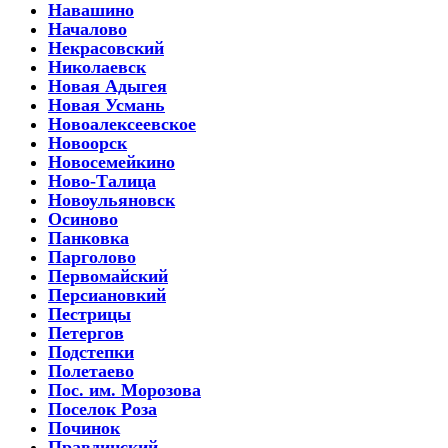
Навашино
Началово
Некрасовский
Николаевск
Новая Адыгея
Новая Усмань
Новоалексеевское
Новоорск
Новосемейкино
Ново-Талица
Новоульяновск
Осиново
Панковка
Парголово
Первомайский
Персиановкий
Пестрицы
Петергов
Подстепки
Полетаево
Пос. им. Морозова
Поселок Роза
Починок
Правдинский