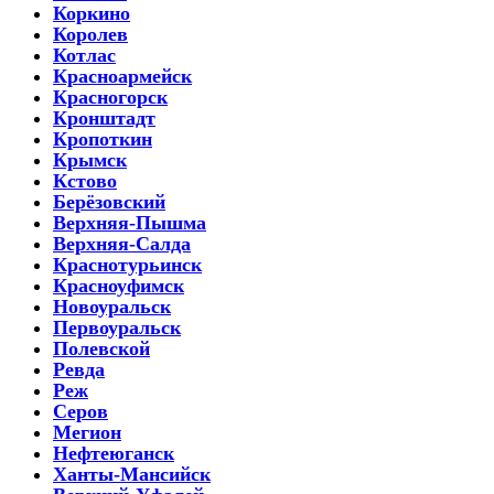
Коркино
Королев
Котлас
Красноармейск
Красногорск
Кронштадт
Кропоткин
Крымск
Кстово
Берёзовский
Верхняя-Пышма
Верхняя-Салда
Краснотурьинск
Красноуфимск
Новоуральск
Первоуральск
Полевской
Ревда
Реж
Серов
Мегион
Нефтеюганск
Ханты-Мансийск