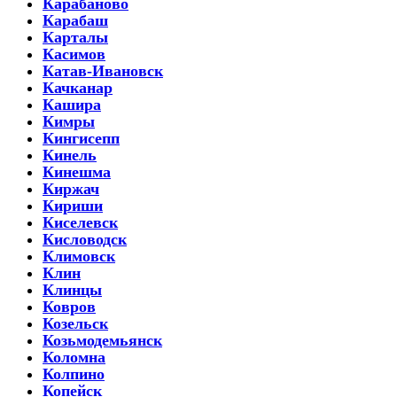
Карабаново
Карабаш
Карталы
Касимов
Катав-Ивановск
Качканар
Кашира
Кимры
Кингисепп
Кинель
Кинешма
Киржач
Кириши
Киселевск
Кисловодск
Климовск
Клин
Клинцы
Ковров
Козельск
Козьмодемьянск
Коломна
Колпино
Копейск