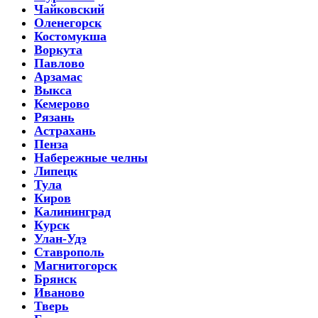
Чайковский
Оленегорск
Костомукша
Воркута
Павлово
Арзамас
Выкса
Кемерово
Рязань
Астрахань
Пенза
Набережные челны
Липецк
Тула
Киров
Калининград
Курск
Улан-Удэ
Ставрополь
Магнитогорск
Брянск
Иваново
Тверь