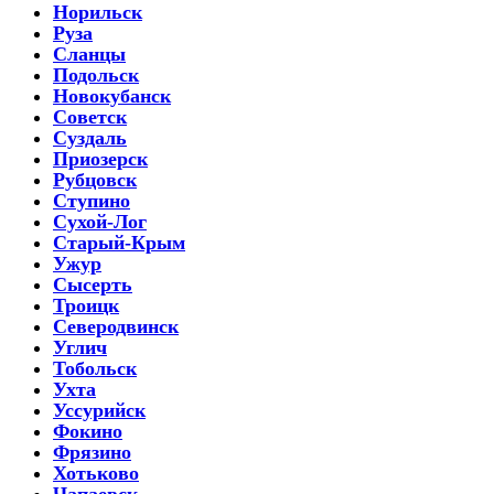
Норильск
Руза
Сланцы
Подольск
Новокубанск
Советск
Суздаль
Приозерск
Рубцовск
Ступино
Сухой-Лог
Старый-Крым
Ужур
Сысерть
Троицк
Северодвинск
Углич
Тобольск
Ухта
Уссурийск
Фокино
Фрязино
Хотьково
Чапаевск