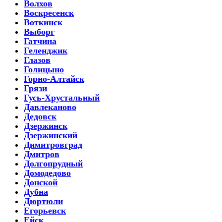
Волхов
Воскресенск
Воткинск
Выборг
Гатчина
Геленджик
Глазов
Голицыно
Горно-Алтайск
Грязи
Гусь-Хрустальный
Давлеканово
Дедовск
Дзержинск
Дзержинский
Димитровград
Дмитров
Долгопрудный
Домодедово
Донской
Дубна
Дюртюли
Егорьевск
Ейск