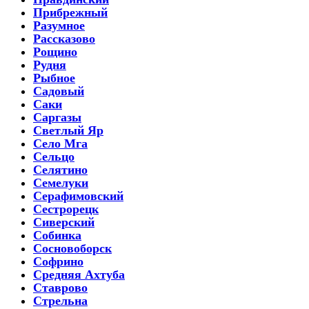
Прибрежный
Разумное
Рассказово
Рощино
Рудня
Рыбное
Садовый
Саки
Саргазы
Светлый Яр
Село Мга
Сельцо
Селятино
Семелуки
Серафимовский
Сестрорецк
Сиверский
Собинка
Сосновоборск
Софрино
Средняя Ахтуба
Ставрово
Стрельна