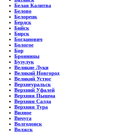
Белая Калитва
Белово
Белорецк
Бердск
Бийск
Бирск
Богданович
Бологое
Бор
Бронницы
Бузулук
Великие Луки
Великий Новгород
Великий Устюг
Верхнеуральск
Верхний Уфалей
Верхняя Пышма
Верхняя Салда
Верхняя Тура
Видное
Вичуга
Волгодонск
Волжск