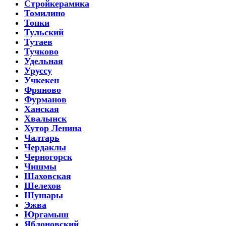
Стройкерамика
Томилино
Топки
Тульский
Тутаев
Тучково
Удельная
Уруссу
Учкекен
Фряново
Фурманов
Ханская
Хвалынск
Хутор Ленина
Чалтарь
Чердаклы
Черногорск
Чишмы
Шаховская
Шелехов
Шушары
Эжва
Юргамыш
Яблоновский