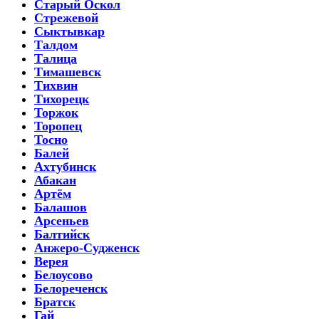
Старый Оскол
Стрежевой
Сыктывкар
Талдом
Талица
Тимашевск
Тихвин
Тихорецк
Торжок
Торопец
Тосно
Балей
Ахтубинск
Абакан
Артём
Балашов
Арсеньев
Балтийск
Анжеро-Судженск
Верея
Белоусово
Белореченск
Братск
Гай