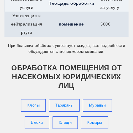
Площадь обработки
Сыктывкар
услуги
за услугу
Талдом
Талица
Утилизация и
Тимашевск
нейтрализация
помещение
5000
Тихвин
Тихорецк
ртути
Торжок
Торопец
При больших объёмах существует скидка, все подробности
Тосно
обсуждаются с менеджером компании.
Балей
Ахтубинск
Абакан
ОБРАБОТКА ПОМЕЩЕНИЯ ОТ
Артём
НАСЕКОМЫХ ЮРИДИЧЕСКИХ
Балашов
Арсеньев
ЛИЦ
Балтийск
Анжеро-Судженск
Верея
Клопы
Тараканы
Муравьи
Белоусово
Белореченск
Братск
Гай
Блохи
Клещи
Комары
Гусев