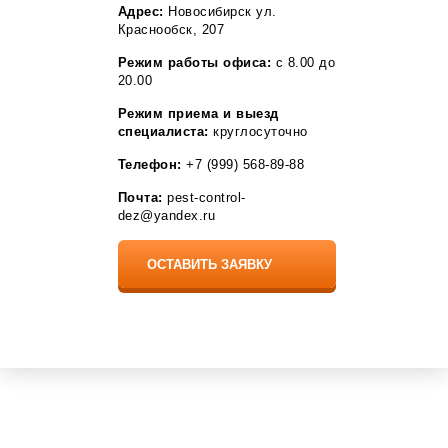
Разумное
Адрес:
Новосибирск ул.
Рассказово
Краснообск, 207
Рощино
Режим работы офиса:
с 8.00 до
Рудня
20.00
Рыбное
Садовый
Режим приема и выезд
Саки
специалиста:
круглосуточно
Саргазы
Светлый Яр
Телефон:
+7 (999) 568-89-88
Село Мга
Сельцо
Почта:
pest-control-
Селятино
dez@yandex.ru
Семелуки
Серафимовский
Сестрорецк
Сиверский
Собинка
Сосновоборск
Софрино
Средняя Ахтуба
Ставрово
Стрельна
Стройкерамика
Томилино