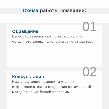
Белово
Белорецк
Схема
работы компании:
Бердск
Бийск
Бирск
01
Богданович
Бологое
Обращение
Бор
Вы обращаетесь к нам по телефону или
Бронницы
оставляете заявку на консультацию от мастера
Бузулук
Великие Луки
Великий Новгород
Великий Устюг
Верхнеуральск
Верхний Уфалей
02
Верхняя Пышма
Верхняя Салда
Консультация
Верхняя Тура
Наш специалист позвонит и уточнит
Видное
информацию, затем предложил оптимальный
Вичуга
метод решения Вашей проблемы
Волгодонск
Волжск
Волхов
Воскресенск