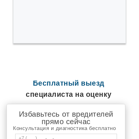
Быково
Варгаши
Верх Тула
Воротынск
Выльгорт
Вырица
Высокая Гора
Гаврилов Ям
Гайдук
Горный Щит
Городище
Горячеводский
Демидов
Джалиль
Бесплатный выезд
Дивногорск
Долгодеревенское
специалиста на оценку
Дружино
Дягтярск
Елизаветинская
Избавьтесь от вредителей
Еманжелинка
прямо сейчас
Емельяново
Еткуль
Консультация и диагностика бесплатно
Жуков