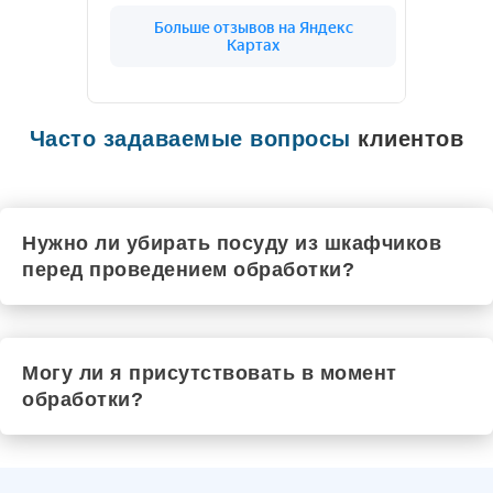
Цивильск
Чехов
Рыльск
Шадринск
Черкесск
Чебаркуль
Шарья
Часто задаваемые вопросы
клиентов
Чистополь
Южа
Шатура
Шумиха
Щёкино
Нужно ли убирать посуду из шкафчиков
Шуя
перед проведением обработки?
Элиста
Шебекино
Шахты
Энгельс
Юрюзань
Могу ли я присутствовать в момент
Ялта
обработки?
Электроугли
Якутск
Маркс
Южноуральск
Ялуторовск