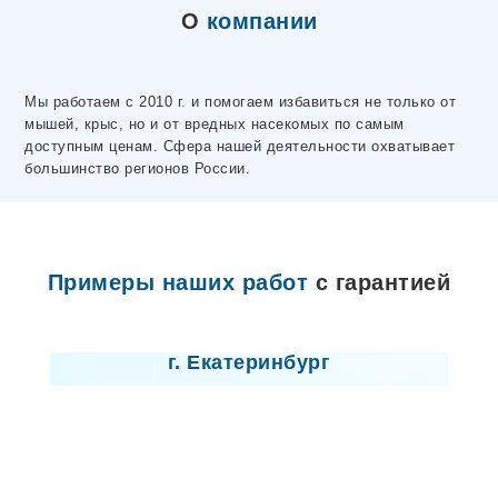
Электросталь
О
компании
Ярцево
Махачкала
Макеевка
Волосово
Мы работаем с 2010 г. и помогаем избавиться не только от
Чусовой
мышей, крыс, но и от вредных насекомых по самым
Горловка
доступным ценам. Сфера нашей деятельности охватывает
Донецк
большинство регионов России.
Высоцк
Любань
Отрадное
Никольское
Лодейное Поле
Примеры наших работ
с гарантией
Ивангород
Мариуполь
Лицензия
Новая Ладога
Пикалево
г. Екатеринбург
Сертолово
Шлиссельбург
Северодонецк
Лисичанск
Севастополь
Новомосковск