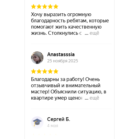
Руза
Сланцы
Подольск
Новокубанск
Советск
Суздаль
Приозерск
Рубцовск
Ступино
Сухой-Лог
Старый-Крым
Ужур
Сысерть
Троицк
Северодвинск
Углич
Тобольск
Ухта
Уссурийск
Фокино
Фрязино
Хотьково
Чапаевск
Чёрмоз