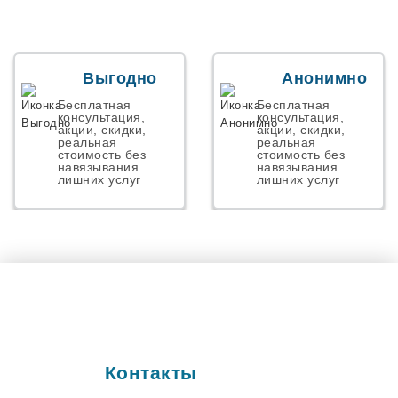
Началово
Некрасовский
Николаевск
Новая Адыгея
Новая Усмань
Выгодно
Анонимно
Новоалексеевское
Новоорск
Бесплатная
Бесплатная
Новосемейкино
консультация,
консультация,
акции, скидки,
акции, скидки,
Ново-Талица
реальная
реальная
Новоульяновск
стоимость без
стоимость без
навязывания
навязывания
Осиново
лишних услуг
лишних услуг
Панковка
Парголово
Первомайский
Персиановкий
Пестрицы
Петергов
Подстепки
Полетаево
Пос. им. Морозова
Поселок Роза
Починок
Контакты
Правдинский
Прибрежный