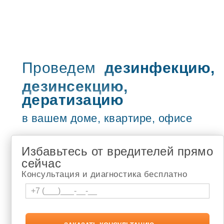
Туймазы
Учалы
Рузаевка
Петропавловск-Камчатский
Бугульма
Сызрань
Жигулёвск
Проведем
дезинфекцию,
Новочебоксарск
дезинсекцию,
Адлер
Чебоксары
дератизацию
туапсе
Шумерля
в вашем доме, квартире, офисе
Белебей
Новокузнецк
Томск
Избавьтесь от вредителей прямо
Апатиты
Березники
сейчас
Лысьва
Консультация и диагностика бесплатно
Соликамск
Кандалакша
Мончегорск
Мурманск
Чайковский