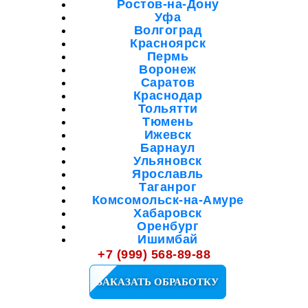
Ростов-на-Дону
Уфа
Волгоград
Красноярск
Пермь
Воронеж
Саратов
Краснодар
Тольятти
Тюмень
Ижевск
Барнаул
Ульяновск
Ярославль
Таганрог
Комсомольск-на-Амуре
Хабаровск
Оренбург
Ишимбай
Мелеуз
+7 (999) 568-89-88
Октябрьский
Салават
ЗАКАЗАТЬ ОБРАБОТКУ
Кузнецк
Сибай