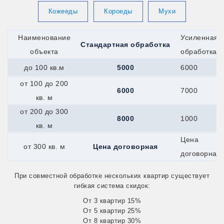
Гагарин
Всеволожск
Кожееды
Короеды
Мухи
Вятские-Поляны
Джанкой
Наименование
Усиленная
Георгиевск
Стандартная обработка
Гурьевск
объекта
обработка
Долинск
до 100 кв.м
5000
6000
Елец
Евпатория
от 100 до 200
Дрезна
6000
7000
Алушта
кв. м
Ирбит
от 200 до 300
Горняк
8000
1000
Калач
кв. м
Жуковский
Цена
Канск
от 300 кв. м
Цена договорная
Керчь
договорная
Иркутск
Железноводск
При совместной обработке нескольких квартир существует
Каспийск
гибкая система скидок:
Катайск
Касли
От 3 квартир 15%
Кушва
От 5 квартир 25%
Кызыл
От 8 квартир 30%