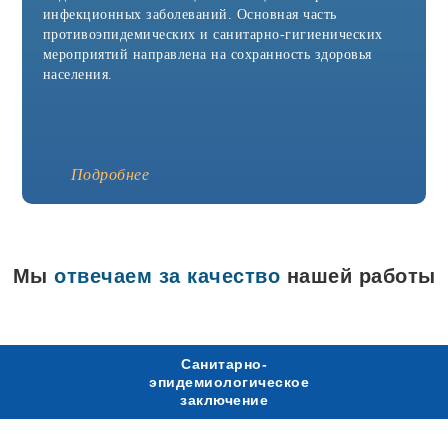
Агидель
инфекционных заболеваний. Основная часть
Азнакаево
противоэпидемических и санитарно-гигиенических
Азов
мероприятий направлена на сохранность здоровья
Аксай
Александров
населения.
Александровск
Алексин
Альметьевск
Анапа
Апрелевка
Подробнее
Арамиль
Аркадак
Армавир
Арск
Артёмовск
Мы
отвечаем за качество
нашей работы
Асбест
Аша
Бавлы
Бакал
Балабаново
Санитарно-
Балаково
эпидемиологическое
Балашиха
заключение
Батайск
Белая Калитва