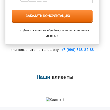
Завьялово
Запрудня
Засечное
Знаменский
Зональная Станция
Ивановка
Иглино
Даю согласие на обработку моих персональных
Ильинский
даднных
Инкерман
Ишеевка
Калининец
или позвоните по телефону
+7 (999) 568-89-88
Калтана
Каменоломни
Камешково
Караваево
Кармаскалы
Кетово
Наши
клиенты
Кокошкино
Кольцово
Кондратово
Котовск
Кохма
Красково
Красная Поляна