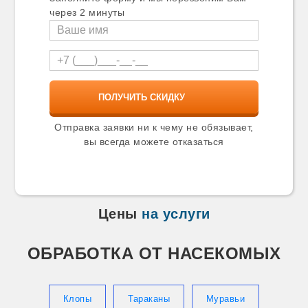
Карталы
через 2 минуты
Касимов
Катав-Ивановск
Качканар
Кашира
Кимры
Кингисепп
Кинель
Кинешма
Киржач
Отправка заявки ни к чему не обязывает,
Кириши
вы всегда можете отказаться
Киселевск
Кисловодск
Климовск
Клин
Клинцы
Цены
на услуги
Ковров
Козельск
Козьмодемьянск
ОБРАБОТКА ОТ НАСЕКОМЫХ
Коломна
Колпино
Копейск
Коркино
Клопы
Тараканы
Муравьи