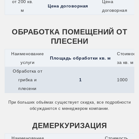
от 200 кв.
Цена
Одинцово
Цена договорная
Озёры
м
договорная
Орехово-Зуево
Орск
Оса
ОБРАБОТКА ПОМЕЩЕНИЙ ОТ
Павловский Посад
Переславль-Залесский
ПЛЕСЕНИ
Подпорожье
Псков
Наименование
Стоимост
Пушкино
Площадь обработки кв. м
Пущино
услуги
за кв. м
Раменское
Обработка от
Реутов
Ржев
грибка и
1
1000
Рыбинск
плесени
Сарапул
Сергиев Посад
Серпухов
При больших объёмах существует скидка, все подробности
Сим
обсуждаются с менеджером компании.
Славянск-на-Кубани
Солнечногорск
ДЕМЕРКУРИЗАЦИЯ
Старая Купавна
Старый Оскол
Стрежевой
Наименование
Стоимость