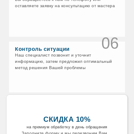
Еманжелинск
оставляете заявку на консультацию от мастера
Ессентуки
Ефремов
Железногорск
Заволжск
Задонск
Заинск
06
Заречный
Звенигород
Контроль ситуации
Зеленодольск
Наш специалист позвонит и уточнит
Златоуст
информацию, затем предложил оптимальный
Зуевка
метод решения Вашей проблемы
Ивантеевка
Искитим
Истра
Ишим
Калязин
Каменск-Уральский
Каменск
Камышин
Камышлов
СКИДКА 10%
Канаш
Карабаново
на премиум обработку в день обращения
Карабаш
Заполните форму и мы перезвоним Вам