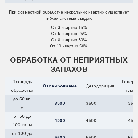
Сатка
Снежинск
При совместной обработке нескольких квартир существует
Усть-Катав
гибкая система скидок:
Куйбышев
Кумертау
От 3 квартир 15%
Курлово
От 5 квартир 25%
Курчатов
От 8 квартир 30%
Куса
От 10 квартир 50%
Ленинск-Кузнецкий
Междуреченск
ОБРАБОТКА ОТ НЕПРИЯТНЫХ
Прокопьевск
Юрга
ЗАПАХОВ
Узловая
Кыштым
Площадь
Генера
Лабинск
Озонирование
Дезодорация
обработки
тума
Ливны
Лобня
до 50 кв.
Ломоносов
3500
3500
350
м
Лосино-Петровский
Луга
от 50 до
Лыткарино
4500
4500
450
100 кв. м
Люберцы
Малоярославец
от 100 до
Мамадыш
5500
5500
550