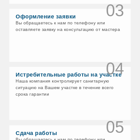
03
Воткинск
Выборг
Оформление заявки
Гатчина
Геленджик
Вы обращаетесь к нам по телефону или
Глазов
оставляете заявку на консультацию от мастера
Голицыно
Горно-Алтайск
Грязи
Гусь-Хрустальный
Давлеканово
04
Дедовск
Дзержинск
Истребительные работы на участке
Дзержинский
Наша компания контролирует санитарную
Димитровград
Дмитров
ситуацию на Вашем участке в течение всего
Долгопрудный
срока гарантии
Домодедово
Донской
Дубна
Дюртюли
05
Егорьевск
Ейск
Сдача работы
Елабуга
Вы обращаетесь к нам по телефону или