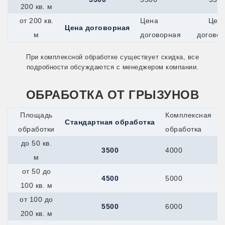
200 кв. м
Миасс
Минеральные-Воды
от 200 кв.
Цена
Цен
Минусинск
Цена договорная
м
договорная
догово
Мичуринск
Можайск
Можга
При комплексной обработке существует скидка, все
Муром
подробности обсуждаются с менеджером компании.
Мценск
Наро-Фоминск
ОБРАБОТКА ОТ ГРЫЗУНОВ
Нефтекамск
Нижнекамск
Новокуйбышевск
Площадь
Комплексная
Стандартная обработка
Новомичуринск
обработки
обработка
Новотроицк
Новочеркасск
до 50 кв.
3500
4000
Новошахтинск
м
Новый Оскол
Новый Уренгой
от 50 до
4500
5000
Ногинск
100 кв. м
Ноябрьск
Нязепетровск
от 100 до
5500
6000
Обнинск
200 кв. м
Обь