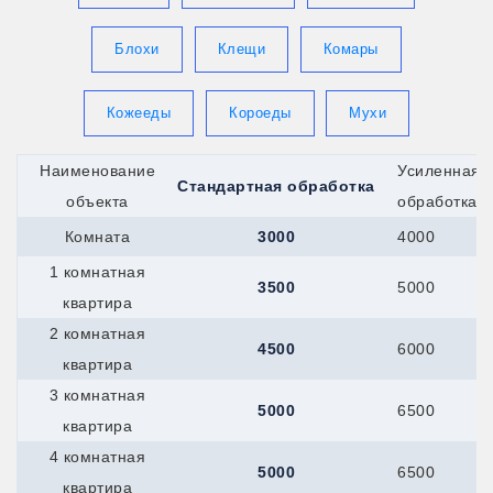
Королев
Котлас
Красноармейск
Блохи
Клещи
Комары
Красногорск
Кронштадт
Кропоткин
Кожееды
Короеды
Мухи
Крымск
Кстово
Берёзовский
Наименование
Усиленная
Стандартная обработка
Верхняя-Пышма
объекта
обработка
Верхняя-Салда
Краснотурьинск
Комната
3000
4000
Красноуфимск
1 комнатная
Новоуральск
3500
5000
Первоуральск
квартира
Полевской
2 комнатная
Ревда
4500
6000
Реж
квартира
Серов
3 комнатная
Мегион
5000
6500
Нефтеюганск
квартира
Ханты-Мансийск
4 комнатная
Верхний-Уфалей
5000
6500
Озёрск
квартира