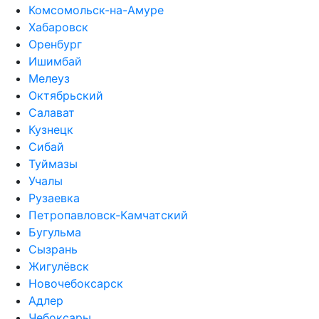
Комсомольск-на-Амуре
Хабаровск
Оренбург
Ишимбай
Мелеуз
Октябрьский
Салават
Кузнецк
Сибай
Туймазы
Учалы
Рузаевка
Петропавловск-Камчатский
Бугульма
Сызрань
Жигулёвск
Новочебоксарск
Адлер
Чебоксары