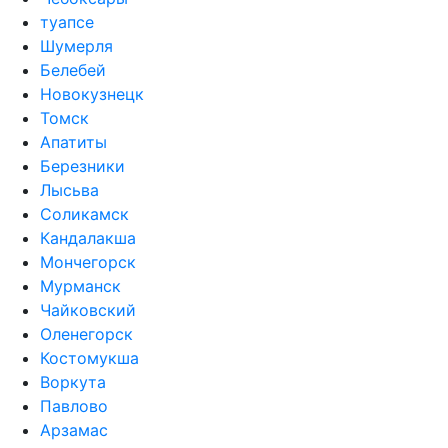
туапсе
Шумерля
Белебей
Новокузнецк
Томск
Апатиты
Березники
Лысьва
Соликамск
Кандалакша
Мончегорск
Мурманск
Чайковский
Оленегорск
Костомукша
Воркута
Павлово
Арзамас