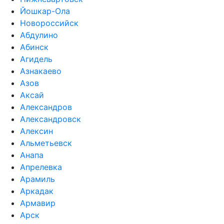
Йошкар-Ола
Новороссийск
Абдулино
Абинск
Агидель
Азнакаево
Азов
Аксай
Александров
Александровск
Алексин
Альметьевск
Анапа
Апрелевка
Арамиль
Аркадак
Армавир
Арск