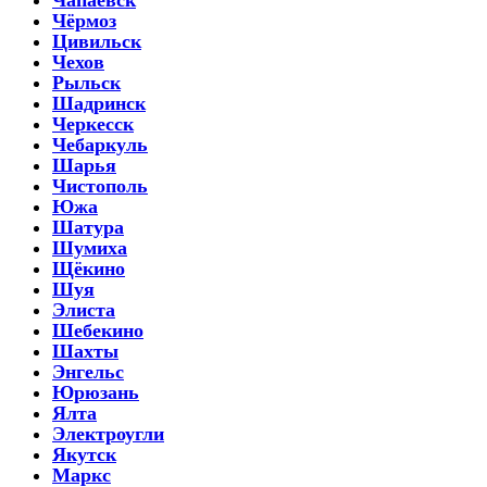
Чёрмоз
Цивильск
Чехов
Рыльск
Шадринск
Черкесск
Чебаркуль
Шарья
Чистополь
Южа
Шатура
Шумиха
Щёкино
Шуя
Элиста
Шебекино
Шахты
Энгельс
Юрюзань
Ялта
Электроугли
Якутск
Маркс