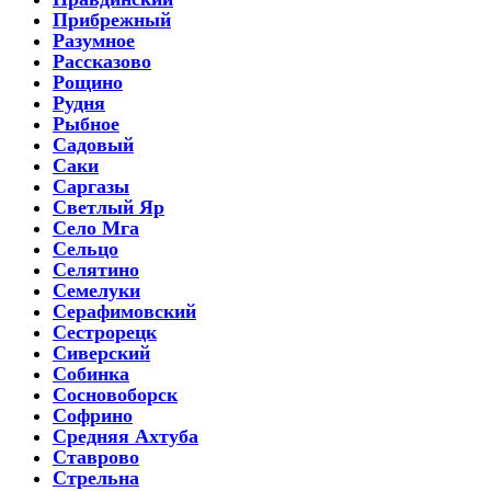
Прибрежный
Разумное
Рассказово
Рощино
Рудня
Рыбное
Садовый
Саки
Саргазы
Светлый Яр
Село Мга
Сельцо
Селятино
Семелуки
Серафимовский
Сестрорецк
Сиверский
Собинка
Сосновоборск
Софрино
Средняя Ахтуба
Ставрово
Стрельна