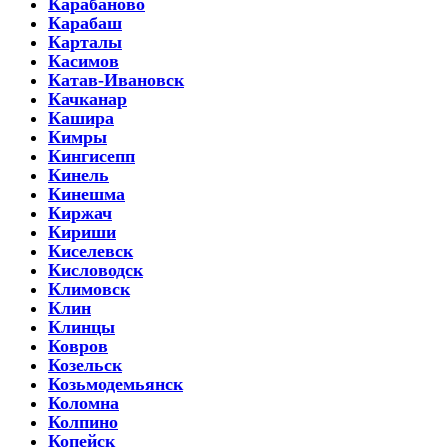
Карабаново
Карабаш
Карталы
Касимов
Катав-Ивановск
Качканар
Кашира
Кимры
Кингисепп
Кинель
Кинешма
Киржач
Кириши
Киселевск
Кисловодск
Климовск
Клин
Клинцы
Ковров
Козельск
Козьмодемьянск
Коломна
Колпино
Копейск