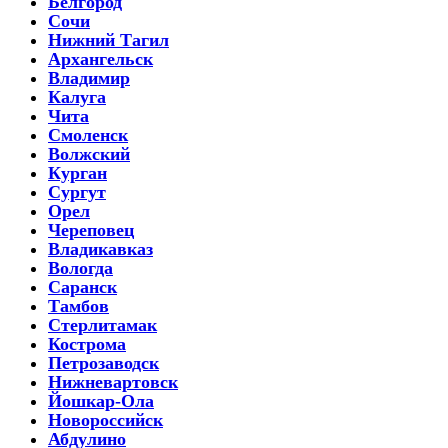
Белгород
Сочи
Нижний Тагил
Архангельск
Владимир
Калуга
Чита
Смоленск
Волжский
Курган
Сургут
Орел
Череповец
Владикавказ
Вологда
Саранск
Тамбов
Стерлитамак
Кострома
Петрозаводск
Нижневартовск
Йошкар-Ола
Новороссийск
Абдулино