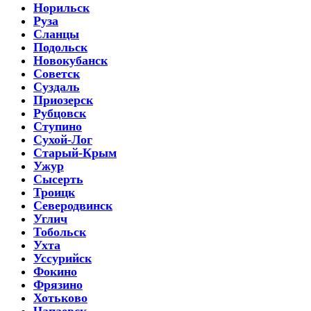
Норильск
Руза
Сланцы
Подольск
Новокубанск
Советск
Суздаль
Приозерск
Рубцовск
Ступино
Сухой-Лог
Старый-Крым
Ужур
Сысерть
Троицк
Северодвинск
Углич
Тобольск
Ухта
Уссурийск
Фокино
Фрязино
Хотьково
Чапаевск