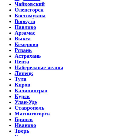
Чайковский
Оленегорск
Костомукша
Воркута
Павлово
Арзамас
Выкса
Кемерово
Рязань
Астрахань
Пенза
Набережные челны
Липецк
Тула
Киров
Калининград
Курск
Улан-Удэ
Ставрополь
Магнитогорск
Брянск
Иваново
Тверь