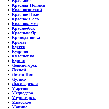
Красково
Красная Поляна
Красногорский
Красное Поле
Красное Село
Краснокамск
Краснообск
Красный Яр
Криводановка
Кромы
Кугеси
Кудрово
Кулешовка
Куюки
Лениногорск
Лесной
Лисий Нос
Лузино
Лысогорская
Мартюш
Медведево
Медногорск
Миасское
Монино