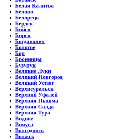
Белая Калитва
Белово
Белорецк
Бердск
Бийск
Бирск
Богданович
Бологое
Бор
Бронницы
Бузулук
Великие Луки
Великий Новгород
Великий Устюг
Верхнеуральск
Верхний Уфалей
Верхняя Пышма
Верхняя Салда
Верхняя Тура
Видное
Вичуга
Волгодонск
Волжск