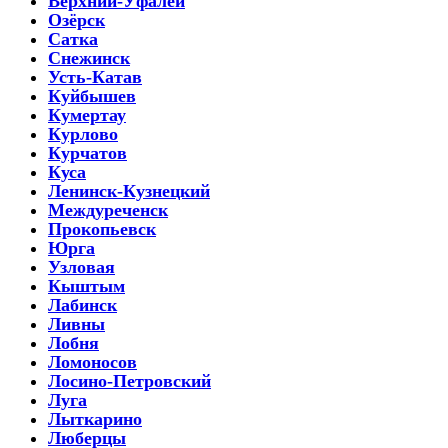
Верхний-Уфалей
Озёрск
Сатка
Снежинск
Усть-Катав
Куйбышев
Кумертау
Курлово
Курчатов
Куса
Ленинск-Кузнецкий
Междуреченск
Прокопьевск
Юрга
Узловая
Кыштым
Лабинск
Ливны
Лобня
Ломоносов
Лосино-Петровский
Луга
Лыткарино
Люберцы