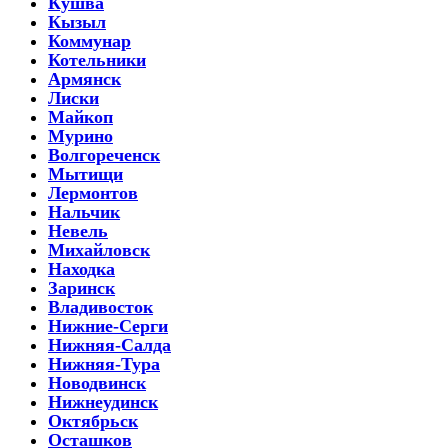
Кушва
Кызыл
Коммунар
Котельники
Армянск
Лиски
Майкоп
Мурино
Волгореченск
Мытищи
Лермонтов
Нальчик
Невель
Михайловск
Находка
Заринск
Владивосток
Нижние-Серги
Нижняя-Салда
Нижняя-Тура
Новодвинск
Нижнеудинск
Октябрьск
Осташков