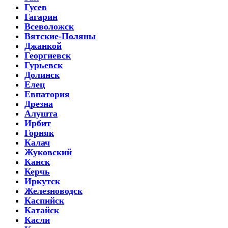
Гусев
Гагарин
Всеволожск
Вятские-Поляны
Джанкой
Георгиевск
Гурьевск
Долинск
Елец
Евпатория
Дрезна
Алушта
Ирбит
Горняк
Калач
Жуковский
Канск
Керчь
Иркутск
Железноводск
Каспийск
Катайск
Касли