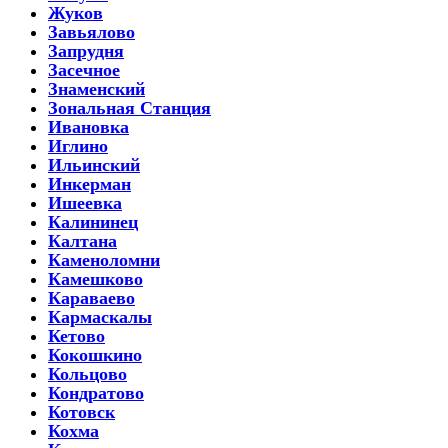
Жуков
Завьялово
Запрудня
Засечное
Знаменский
Зональная Станция
Ивановка
Иглино
Ильинский
Инкерман
Ишеевка
Калининец
Калтана
Каменоломни
Камешково
Караваево
Кармаскалы
Кетово
Кокошкино
Кольцово
Кондратово
Котовск
Кохма