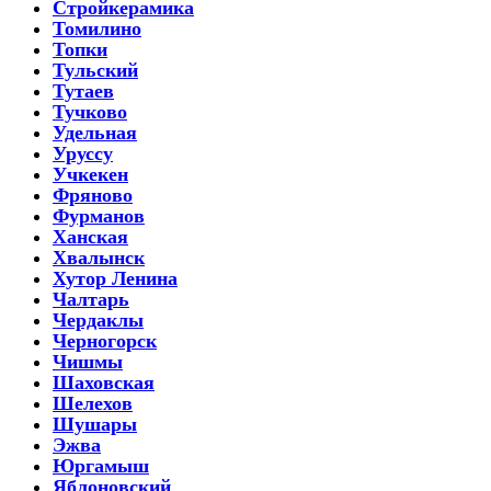
Стройкерамика
Томилино
Топки
Тульский
Тутаев
Тучково
Удельная
Уруссу
Учкекен
Фряново
Фурманов
Ханская
Хвалынск
Хутор Ленина
Чалтарь
Чердаклы
Черногорск
Чишмы
Шаховская
Шелехов
Шушары
Эжва
Юргамыш
Яблоновский