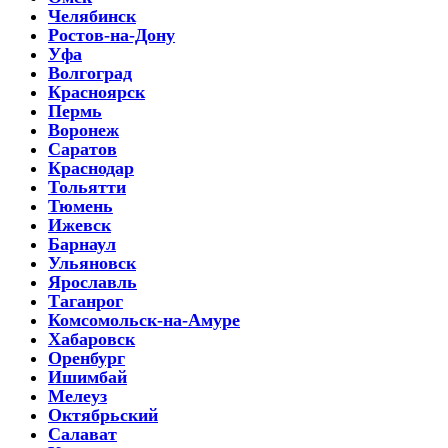
Челябинск
Ростов-на-Дону
Уфа
Волгоград
Красноярск
Пермь
Воронеж
Саратов
Краснодар
Тольятти
Тюмень
Ижевск
Барнаул
Ульяновск
Ярославль
Таганрог
Комсомольск-на-Амуре
Хабаровск
Оренбург
Ишимбай
Мелеуз
Октябрьский
Салават