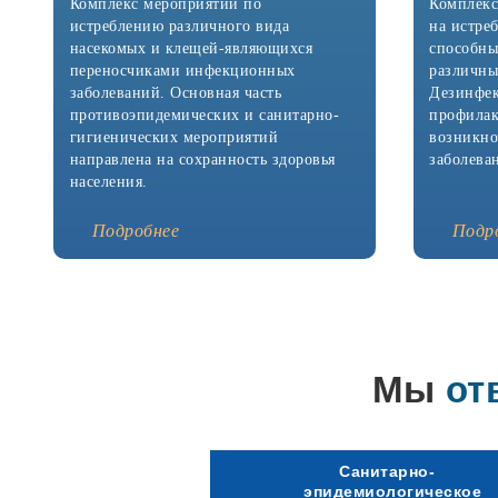
Комплекс мероприятий по
Комплекс
истреблению различного вида
на истре
насекомых и клещей-являющихся
способны
переносчиками инфекционных
различны
заболеваний. Основная часть
Дезинфек
противоэпидемических и санитарно-
профилак
гигиенических мероприятий
возникно
направлена на сохранность здоровья
заболева
населения.
Подробнее
Подр
Мы
от
Санитарно-
эпидемиологическое