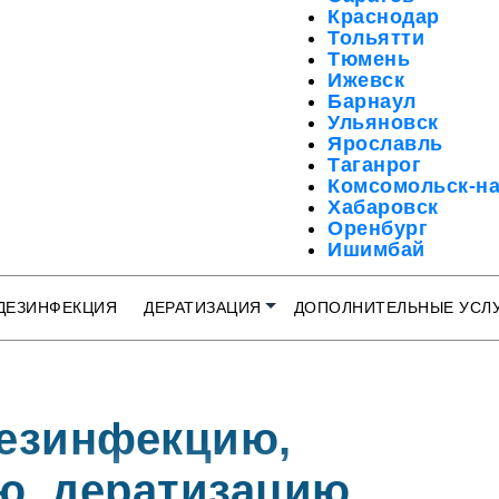
Краснодар
Тольятти
Тюмень
Ижевск
Барнаул
Ульяновск
Ярославль
Таганрог
Комсомольск-н
Хабаровск
Оренбург
Ишимбай
Мелеуз
Октябрьский
ДЕЗИНФЕКЦИЯ
ДЕРАТИЗАЦИЯ
ДОПОЛНИТЕЛЬНЫЕ УСЛ
Салават
Кузнецк
Сибай
Туймазы
Учалы
Рузаевка
езинфекцию,
Петропавловск-
Бугульма
ю, дератизацию
Сызрань