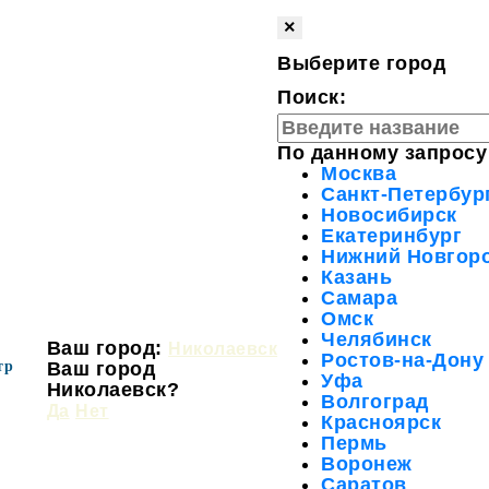
×
Выберите город
Поиск:
По данному запросу
Москва
Санкт-Петербур
Новосибирск
Екатеринбург
Нижний Новгор
Казань
Самара
Омск
Челябинск
Ваш город:
Николаевск
Ростов-на-Дону
тр
Ваш город
Уфа
Николаевск?
Волгоград
Да
Нет
Красноярск
Пермь
Воронеж
Саратов