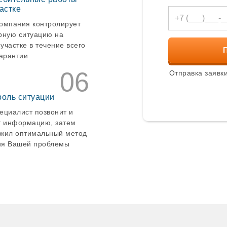
Бор
астке
Бронницы
омпания контролирует
Бузулук
рную ситуацию на
Великие Луки
участке в течение всего
Великий Новго
Великий Устюг
гарантии
Верхнеуральск
06
Отправка заявки
Верхний Уфале
Верхняя Пышм
Верхняя Салда
роль ситуации
Верхняя Тура
ециалист позвонит и
Видное
т информацию, затем
Вичуга
Волгодонск
жил оптимальный метод
Волжск
я Вашей проблемы
Волхов
Воскресенск
Воткинск
Выборг
Гатчина
Геленджик
Глазов
Голицыно