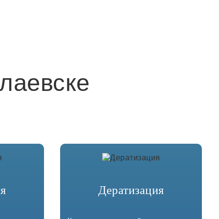
лны
лаевске
ия
Дератизация