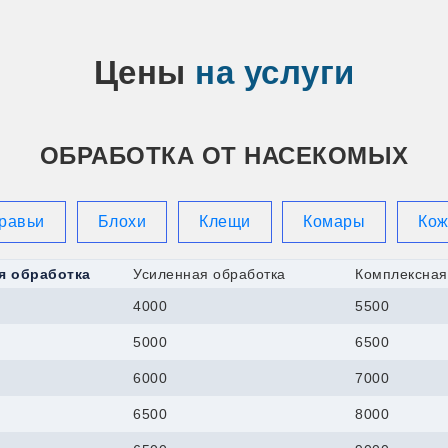
Горно-Алтайск
Грязи
Гусь-Хрустальн
Давлеканово
Цены
на услуги
Дедовск
Дзержинск
Дзержинский
Димитровград
ОБРАБОТКА ОТ НАСЕКОМЫХ
Дмитров
Долгопрудный
Домодедово
Донской
равьи
Блохи
Клещи
Комары
Ко
Дубна
Дюртюли
Егорьевск
я обработка
Усиленная обработка
Комплексная
Ейск
4000
5500
Елабуга
Еманжелинск
5000
6500
Ессентуки
Ефремов
6000
7000
Железногорск
Заволжск
6500
8000
Задонск
Заинск