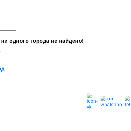
 ни одного города не найдено!
г
од