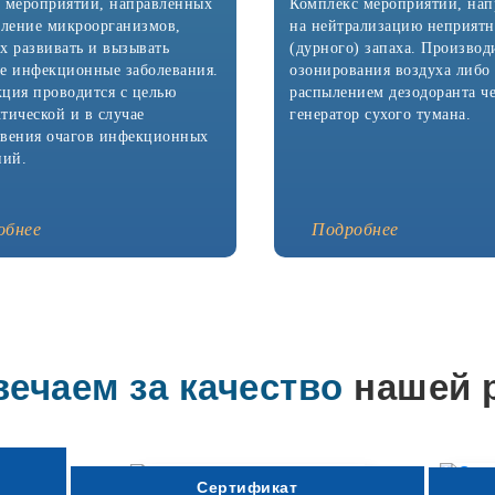
Волжский
 мероприятий, направленных
Комплекс мероприятий, на
Курган
бление микроорганизмов,
на нейтрализацию неприятн
Сургут
х развивать и вызывать
(дурного) запаха. Производ
Орел
е инфекционные заболевания.
озонирования воздуха либо
Череповец
ция проводится с целью
распылением дезодоранта ч
Владикавказ
тической и в случае
генератор сухого тумана.
Вологда
вения очагов инфекционных
Саранск
ний.
Тамбов
Стерлитамак
Кострома
обнее
Подробнее
Петрозаводск
Нижневартовск
Йошкар-Ола
Новороссийск
Абдулино
Абинск
Агидель
вечаем за качество
нашей 
Азнакаево
Азов
Аксай
Александров
Александровск
Алексин
Сертификат