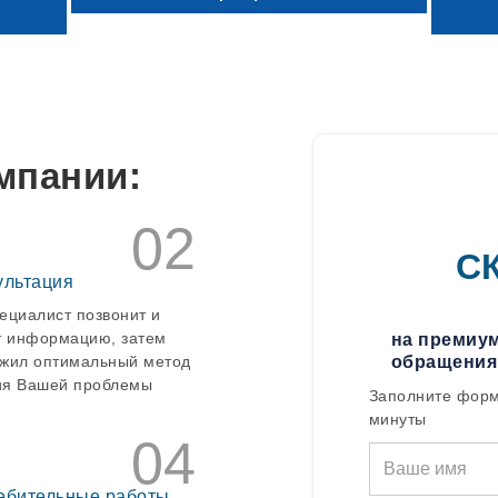
Альметьевск
Анапа
Апрелевка
Арамиль
Аркадак
Армавир
Арск
Артёмовск
мпании:
Асбест
Аша
Бавлы
02
Бакал
С
Балабаново
ультация
Балаково
Балашиха
ециалист позвонит и
Батайск
т информацию, затем
на премиум
Белая Калитва
жил оптимальный метод
обращения
Белово
я Вашей проблемы
Белорецк
Заполните форм
Бердск
минуты
Бийск
04
Бирск
Богданович
Бологое
ебительные работы