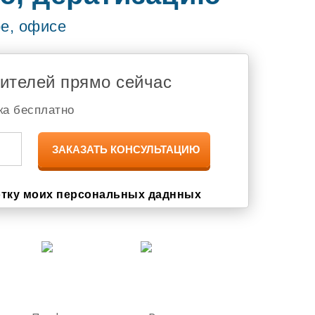
Жигулёвск
Новочебоксарс
ре, офисе
Адлер
Чебоксары
туапсе
Шумерля
дителей прямо сейчас
Белебей
Новокузнецк
Томск
ка бесплатно
Апатиты
Березники
Лысьва
Соликамск
Кандалакша
Мончегорск
отку моих персональных даднных
Мурманск
Чайковский
Оленегорск
Костомукша
Воркута
Павлово
Арзамас
Выкса
Кемерово