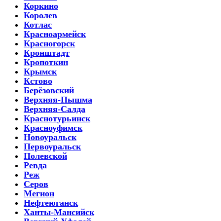
Коркино
Королев
Котлас
Красноармейск
Красногорск
Кронштадт
Кропоткин
Крымск
Кстово
Берёзовский
Верхняя-Пышма
Верхняя-Салда
Краснотурьинск
Красноуфимск
Новоуральск
Первоуральск
Полевской
Ревда
Реж
Серов
Мегион
Нефтеюганск
Ханты-Мансийск