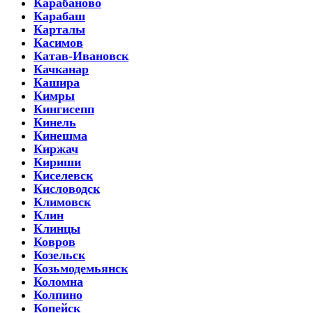
Карабаново
Карабаш
Карталы
Касимов
Катав-Ивановск
Качканар
Кашира
Кимры
Кингисепп
Кинель
Кинешма
Киржач
Кириши
Киселевск
Кисловодск
Климовск
Клин
Клинцы
Ковров
Козельск
Козьмодемьянск
Коломна
Колпино
Копейск