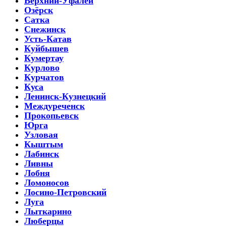
Верхний-Уфалей
Озёрск
Сатка
Снежинск
Усть-Катав
Куйбышев
Кумертау
Курлово
Курчатов
Куса
Ленинск-Кузнецкий
Междуреченск
Прокопьевск
Юрга
Узловая
Кыштым
Лабинск
Ливны
Лобня
Ломоносов
Лосино-Петровский
Луга
Лыткарино
Люберцы