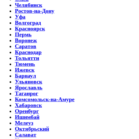
Челябинск
Ростов-на-Дону
Уфа
Волгоград
Красноярск
Пермь
Воронеж
Саратов
Краснодар
Тольятти
Тюмень
Ижевск
Барнаул
Ульяновск
Ярославль
Таганрог
Комсомольск-на-Амуре
Хабаровск
Оренбург
Ишимбай
Мелеуз
Октябрьский
Салават