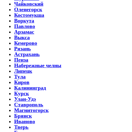
Чайковский
Оленегорск
Костомукша
Воркута
Павлово
Арзамас
Выкса
Кемерово
Рязань
Астрахань
Пенза
Набережные челны
Липецк
Тула
Киров
Калининград
Курск
Улан-Удэ
Ставрополь
Магнитогорск
Брянск
Иваново
Тверь