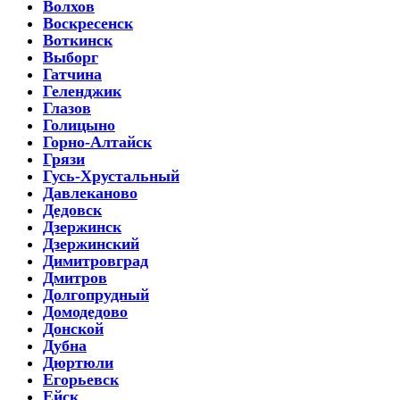
Волхов
Воскресенск
Воткинск
Выборг
Гатчина
Геленджик
Глазов
Голицыно
Горно-Алтайск
Грязи
Гусь-Хрустальный
Давлеканово
Дедовск
Дзержинск
Дзержинский
Димитровград
Дмитров
Долгопрудный
Домодедово
Донской
Дубна
Дюртюли
Егорьевск
Ейск