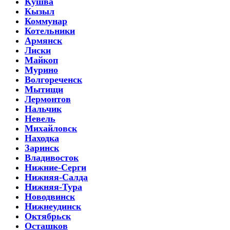
Кушва
Кызыл
Коммунар
Котельники
Армянск
Лиски
Майкоп
Мурино
Волгореченск
Мытищи
Лермонтов
Нальчик
Невель
Михайловск
Находка
Заринск
Владивосток
Нижние-Серги
Нижняя-Салда
Нижняя-Тура
Новодвинск
Нижнеудинск
Октябрьск
Осташков