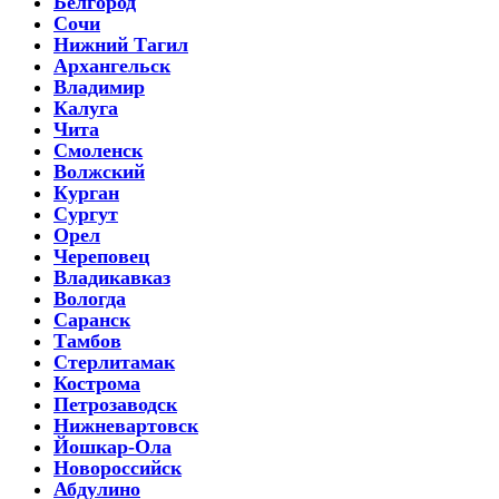
Белгород
Сочи
Нижний Тагил
Архангельск
Владимир
Калуга
Чита
Смоленск
Волжский
Курган
Сургут
Орел
Череповец
Владикавказ
Вологда
Саранск
Тамбов
Стерлитамак
Кострома
Петрозаводск
Нижневартовск
Йошкар-Ола
Новороссийск
Абдулино