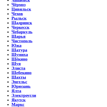
Чёрмоз
Цивильск
Чехов
Рыльск
Шадринск
Черкесск
Чебаркуль
Шарья
Чистополь
Южа
Шатура
Шумиха
Щёкино
Шуя
Элиста
Шебекино
Шахты
Энгельс
Юрюзань
Ялта
Электроугли
Якутск
Маркс