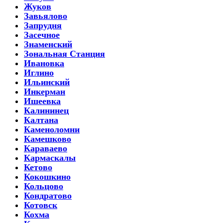
Жуков
Завьялово
Запрудня
Засечное
Знаменский
Зональная Станция
Ивановка
Иглино
Ильинский
Инкерман
Ишеевка
Калининец
Калтана
Каменоломни
Камешково
Караваево
Кармаскалы
Кетово
Кокошкино
Кольцово
Кондратово
Котовск
Кохма