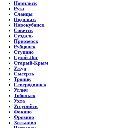
Норильск
Руза
Сланцы
Подольск
Новокубанск
Советск
Суздаль
Приозерск
Рубцовск
Ступино
Сухой-Лог
Старый-Крым
Ужур
Сысерть
Троицк
Северодвинск
Углич
Тобольск
Ухта
Уссурийск
Фокино
Фрязино
Хотьково
Чапаевск