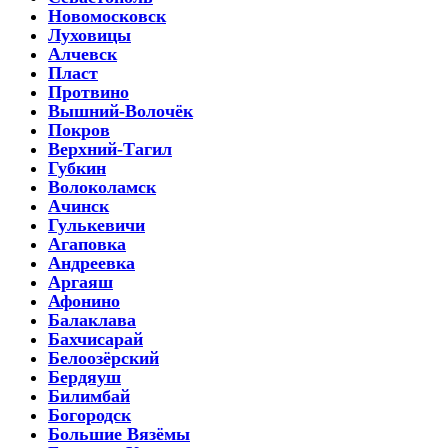
Новомосковск
Луховицы
Алчевск
Пласт
Протвино
Вышний-Волочёк
Покров
Верхний-Тагил
Губкин
Волоколамск
Ачинск
Гулькевичи
Агаповка
Андреевка
Аргаяш
Афонино
Балаклава
Бахчисарай
Белоозёрский
Бердяуш
Билимбай
Богородск
Большие Вязёмы