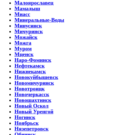
Малоярославец
Мамадыш
Миасс
Минеральные-Воды
Минусинск
Мичуринск
Можайск
Можга
Муром
Мценск
Наро-Фоминск
Нефтекамск
Нижнекамск
Новокуйбышевск
Новомичуринск
Новотроицк
Новочеркасск
Новошахтинск
Новый Оскол
Новый Уренгой
Ногинск
Ноябрьск
Нязепетровск
Обнинск