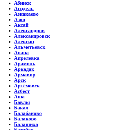
Абинск
Агидель
Азнакаево
Азов
Аксай
Александров
Александровск
Алексин
Альметьевск
Анапа
Апрелевка
Арамиль
Аркадак
Армавир
Арск
Артёмовск
Асбест
Аша
Бавлы
Бакал
Балабаново
Балаково
Балашиха
Батайск