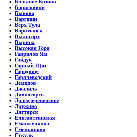
Большое Козино
Борисовичи
Быково
Варгаши
Верх Тула
Воротынск
Выльгорт
Вырица
Высокая Гора
Гаврилов Ям
Гайдук
Горный Щит
Городище
Горячеводский
Демидов
Джалиль
Дивногорск
Долгодеревенское
Дружино
Дягтярск
Елизаветинская
Еманжелинка
Емельяново
Еткуль