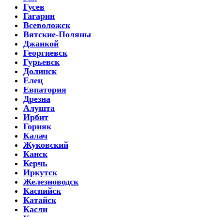
Гусев
Гагарин
Всеволожск
Вятские-Поляны
Джанкой
Георгиевск
Гурьевск
Долинск
Елец
Евпатория
Дрезна
Алушта
Ирбит
Горняк
Калач
Жуковский
Канск
Керчь
Иркутск
Железноводск
Каспийск
Катайск
Касли