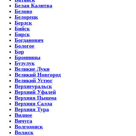
Белая Калитва
Белово
Белорецк
Бердск
Бийск
Бирск
Богданович
Бологое
Бор
Бронницы
Бузулук
Великие Луки
Великий Новгород
Великий Устюг
Верхнеуральск
Верхний Уфалей
Верхняя Пышма
Верхняя Салда
Верхняя Тура
Видное
Вичуга
Волгодонск
Волжск