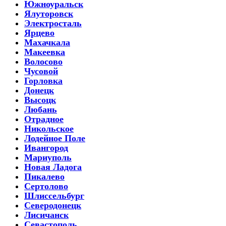
Южноуральск
Ялуторовск
Электросталь
Ярцево
Махачкала
Макеевка
Волосово
Чусовой
Горловка
Донецк
Высоцк
Любань
Отрадное
Никольское
Лодейное Поле
Ивангород
Мариуполь
Новая Ладога
Пикалево
Сертолово
Шлиссельбург
Северодонецк
Лисичанск
Севастополь