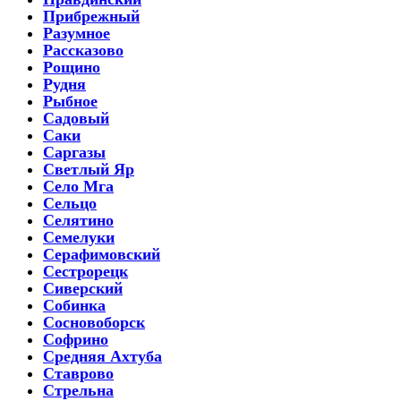
Прибрежный
Разумное
Рассказово
Рощино
Рудня
Рыбное
Садовый
Саки
Саргазы
Светлый Яр
Село Мга
Сельцо
Селятино
Семелуки
Серафимовский
Сестрорецк
Сиверский
Собинка
Сосновоборск
Софрино
Средняя Ахтуба
Ставрово
Стрельна