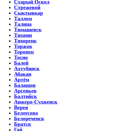
Старый Оскол
Стрежевой
Сыктывкар
Талдом
Талица
Тимашевск
Тихвин
Тихорецк
Торжок
Торопец
Тосно
Балей
Ахтубинск
Абакан
Артём
Балашов
Арсеньев
Балтийск
Анжеро-Судженск
Верея
Белоусово
Белореченск
Братск
Гай