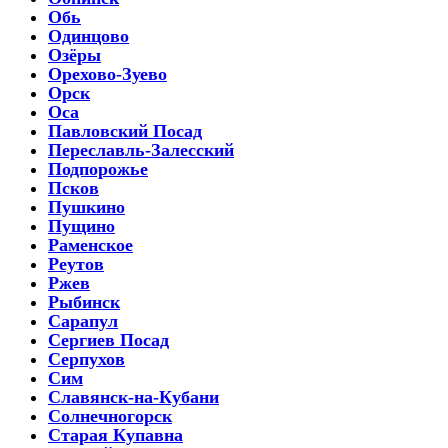
Обь
Одинцово
Озёры
Орехово-Зуево
Орск
Оса
Павловский Посад
Переславль-Залесский
Подпорожье
Псков
Пушкино
Пущино
Раменское
Реутов
Ржев
Рыбинск
Сарапул
Сергиев Посад
Серпухов
Сим
Славянск-на-Кубани
Солнечногорск
Старая Купавна