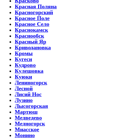
Красково
Красная Поляна
Красногорский
Красное Поле
Красное Село
Краснокамск
Краснообск
Красный Яр
Криводановка
Кромы
Кугеси
Кудрово
Кулешовка
Куюки
Лениногорск
Лесной
Лисий Нос
Лузино
Лысогорская
Мартюш
Медведево
Медногорск
Миасское
Монино