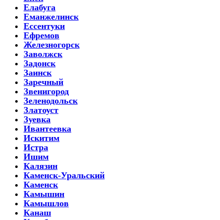
Елабуга
Еманжелинск
Ессентуки
Ефремов
Железногорск
Заволжск
Задонск
Заинск
Заречный
Звенигород
Зеленодольск
Златоуст
Зуевка
Ивантеевка
Искитим
Истра
Ишим
Калязин
Каменск-Уральский
Каменск
Камышин
Камышлов
Канаш