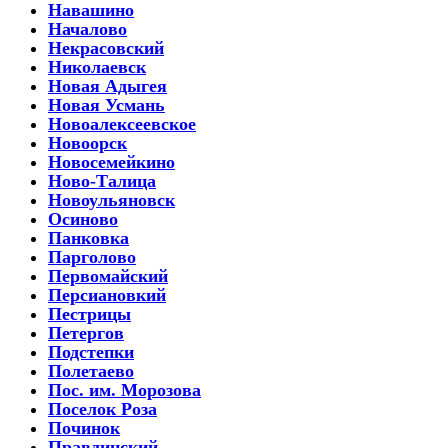
Навашино
Началово
Некрасовский
Николаевск
Новая Адыгея
Новая Усмань
Новоалексеевское
Новоорск
Новосемейкино
Ново-Талица
Новоульяновск
Осиново
Панковка
Парголово
Первомайский
Персиановкий
Пестрицы
Петергов
Подстепки
Полетаево
Пос. им. Морозова
Поселок Роза
Починок
Правдинский