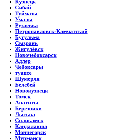
Кузнецк
Сибай
Туймазы
Учалы
Рузаевка
Петропавловск-Камчатский
Бугульма
Сызрань
Жигулёвск
Новочебоксарск
Адлер
Чебоксары
туапсе
Шумерля
Белебей
Новокузнецк
Томск
Апатиты
Березники
Лысьва
Соликамск
Кандалакша
Мончегорск
Мурманск