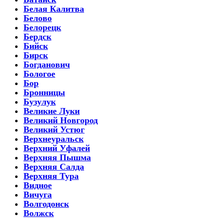
Белая Калитва
Белово
Белорецк
Бердск
Бийск
Бирск
Богданович
Бологое
Бор
Бронницы
Бузулук
Великие Луки
Великий Новгород
Великий Устюг
Верхнеуральск
Верхний Уфалей
Верхняя Пышма
Верхняя Салда
Верхняя Тура
Видное
Вичуга
Волгодонск
Волжск