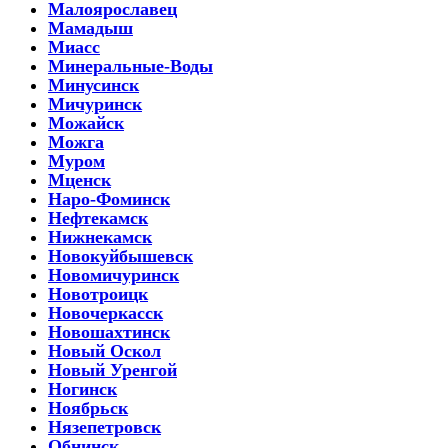
Малоярославец
Мамадыш
Миасс
Минеральные-Воды
Минусинск
Мичуринск
Можайск
Можга
Муром
Мценск
Наро-Фоминск
Нефтекамск
Нижнекамск
Новокуйбышевск
Новомичуринск
Новотроицк
Новочеркасск
Новошахтинск
Новый Оскол
Новый Уренгой
Ногинск
Ноябрьск
Нязепетровск
Обнинск