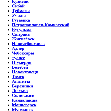
Кузнецк
Сибай
Туймазы
Учалы
Рузаевка
Петропавловск-Камчатский
Бугульма
Сызрань
Жигулёвск
Новочебоксарск
Адлер
Чебоксары
туапсе
Шумерля
Белебей
Новокузнецк
Томск
Апатиты
Березники
Лысьва
Соликамск
Кандалакша
Мончегорск
Мурманск