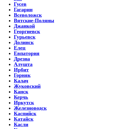
Гусев
Гагарин
Всеволожск
Вятские-Поляны
Джанкой
Георгиевск
Гурьевск
Долинск
Елец
Евпатория
Дрезна
Алушта
Ирбит
Горняк
Калач
Жуковский
Канск
Керчь
Иркутск
Железноводск
Каспийск
Катайск
Касли