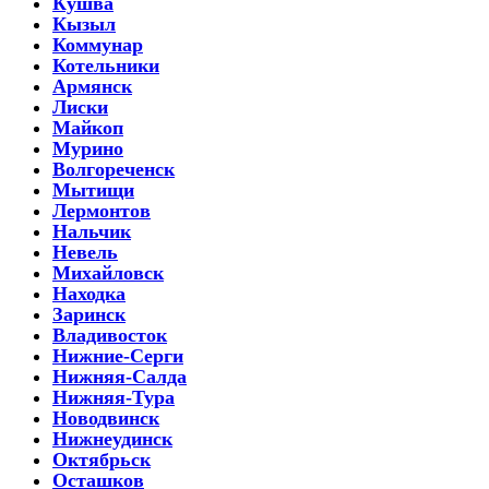
Кушва
Кызыл
Коммунар
Котельники
Армянск
Лиски
Майкоп
Мурино
Волгореченск
Мытищи
Лермонтов
Нальчик
Невель
Михайловск
Находка
Заринск
Владивосток
Нижние-Серги
Нижняя-Салда
Нижняя-Тура
Новодвинск
Нижнеудинск
Октябрьск
Осташков