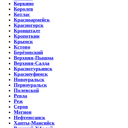
Коркино
Королев
Котлас
Красноармейск
Красногорск
Кронштадт
Кропоткин
Крымск
Кстово
Берёзовский
Верхняя-Пышма
Верхняя-Салда
Краснотурьинск
Красноуфимск
Новоуральск
Первоуральск
Полевской
Ревда
Реж
Серов
Мегион
Нефтеюганск
Ханты-Мансийск