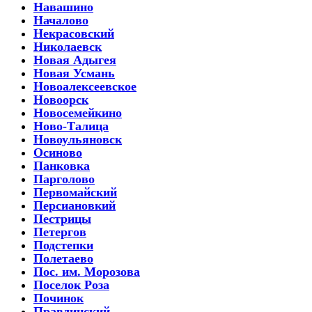
Навашино
Началово
Некрасовский
Николаевск
Новая Адыгея
Новая Усмань
Новоалексеевское
Новоорск
Новосемейкино
Ново-Талица
Новоульяновск
Осиново
Панковка
Парголово
Первомайский
Персиановкий
Пестрицы
Петергов
Подстепки
Полетаево
Пос. им. Морозова
Поселок Роза
Починок
Правдинский