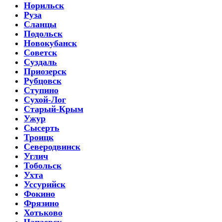
Норильск
Руза
Сланцы
Подольск
Новокубанск
Советск
Суздаль
Приозерск
Рубцовск
Ступино
Сухой-Лог
Старый-Крым
Ужур
Сысерть
Троицк
Северодвинск
Углич
Тобольск
Ухта
Уссурийск
Фокино
Фрязино
Хотьково
Чапаевск