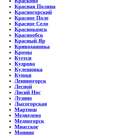
Красково
Красная Поляна
Красногорский
Красное Поле
Красное Село
Краснокамск
Краснообск
Красный Яр
Криводановка
Кромы
Кугеси
Кудрово
Кулешовка
Куюки
Лениногорск
Лесной
Лисий Нос
Лузино
Лысогорская
Мартюш
Медведево
Медногорск
Миасское
Монино