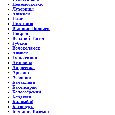
Новомосковск
Луховицы
Алчевск
Пласт
Протвино
Вышний-Волочёк
Покров
Верхний-Тагил
Губкин
Волоколамск
Ачинск
Гулькевичи
Агаповка
Андреевка
Аргаяш
Афонино
Балаклава
Бахчисарай
Белоозёрский
Бердяуш
Билимбай
Богородск
Большие Вязёмы