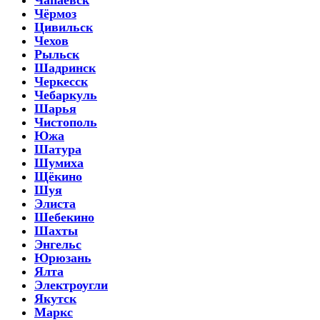
Чёрмоз
Цивильск
Чехов
Рыльск
Шадринск
Черкесск
Чебаркуль
Шарья
Чистополь
Южа
Шатура
Шумиха
Щёкино
Шуя
Элиста
Шебекино
Шахты
Энгельс
Юрюзань
Ялта
Электроугли
Якутск
Маркс