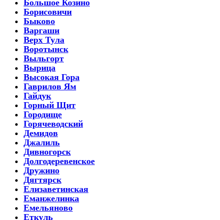
Большое Козино
Борисовичи
Быково
Варгаши
Верх Тула
Воротынск
Выльгорт
Вырица
Высокая Гора
Гаврилов Ям
Гайдук
Горный Щит
Городище
Горячеводский
Демидов
Джалиль
Дивногорск
Долгодеревенское
Дружино
Дягтярск
Елизаветинская
Еманжелинка
Емельяново
Еткуль