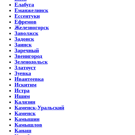
Елабуга
Еманжелинск
Ессентуки
Ефремов
Железногорск
Заволжск
Задонск
Заинск
Заречный
Звенигород
Зеленодольск
Златоуст
Зуевка
Ивантеевка
Искитим
Истра
Ишим
Калязин
Каменск-Уральский
Каменск
Камышин
Камышлов
Канаш