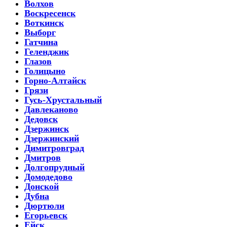
Волхов
Воскресенск
Воткинск
Выборг
Гатчина
Геленджик
Глазов
Голицыно
Горно-Алтайск
Грязи
Гусь-Хрустальный
Давлеканово
Дедовск
Дзержинск
Дзержинский
Димитровград
Дмитров
Долгопрудный
Домодедово
Донской
Дубна
Дюртюли
Егорьевск
Ейск