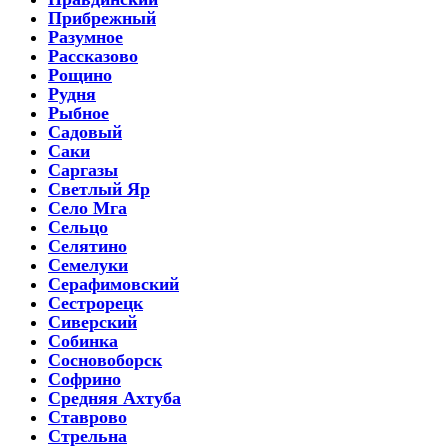
Прибрежный
Разумное
Рассказово
Рощино
Рудня
Рыбное
Садовый
Саки
Саргазы
Светлый Яр
Село Мга
Сельцо
Селятино
Семелуки
Серафимовский
Сестрорецк
Сиверский
Собинка
Сосновоборск
Софрино
Средняя Ахтуба
Ставрово
Стрельна