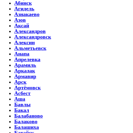
Абинск
Агидель
Азнакаево
Азов
Аксай
Александров
Александровск
Алексин
Альметьевск
Анапа
Апрелевка
Арамиль
Аркадак
Армавир
Арск
Артёмовск
Асбест
Аша
Бавлы
Бакал
Балабаново
Балаково
Балашиха
Батайск