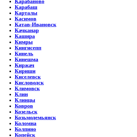
Карабаново
Карабаш
Карталы
Касимов
Катав-Ивановск
Качканар
Кашира
Кимры
Кингисепп
Кинель
Кинешма
Киржач
Кириши
Киселевск
Кисловодск
Климовск
Клин
Клинцы
Ковров
Козельск
Козьмодемьянск
Коломна
Колпино
Копейск