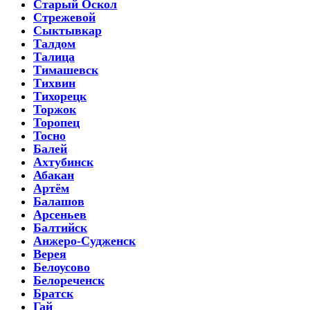
Старый Оскол
Стрежевой
Сыктывкар
Талдом
Талица
Тимашевск
Тихвин
Тихорецк
Торжок
Торопец
Тосно
Балей
Ахтубинск
Абакан
Артём
Балашов
Арсеньев
Балтийск
Анжеро-Судженск
Верея
Белоусово
Белореченск
Братск
Гай