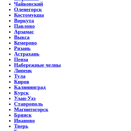
Чайковский
Оленегорск
Костомукша
Воркута
Павлово
Арзамас
Выкса
Кемерово
Рязань
Астрахань
Пенза
Набережные челны
Липецк
Тула
Киров
Калининград
Курск
Улан-Удэ
Ставрополь
Магнитогорск
Брянск
Иваново
Тверь