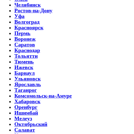
Челябинск
Ростов-на-Дону
Уфа
Волгоград
Красноярск
Пермь
Воронеж
Саратов
Краснодар
Тольятти
Тюмень
Ижевск
Барнаул
Ульяновск
Ярославль
Таганрог
Комсомольск-на-Амуре
Хабаровск
Оренбург
Ишимбай
Мелеуз
Октябрьский
Салават