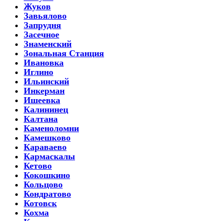
Жуков
Завьялово
Запрудня
Засечное
Знаменский
Зональная Станция
Ивановка
Иглино
Ильинский
Инкерман
Ишеевка
Калининец
Калтана
Каменоломни
Камешково
Караваево
Кармаскалы
Кетово
Кокошкино
Кольцово
Кондратово
Котовск
Кохма