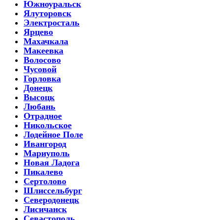
Южноуральск
Ялуторовск
Электросталь
Ярцево
Махачкала
Макеевка
Волосово
Чусовой
Горловка
Донецк
Высоцк
Любань
Отрадное
Никольское
Лодейное Поле
Ивангород
Мариуполь
Новая Ладога
Пикалево
Сертолово
Шлиссельбург
Северодонецк
Лисичанск
Севастополь