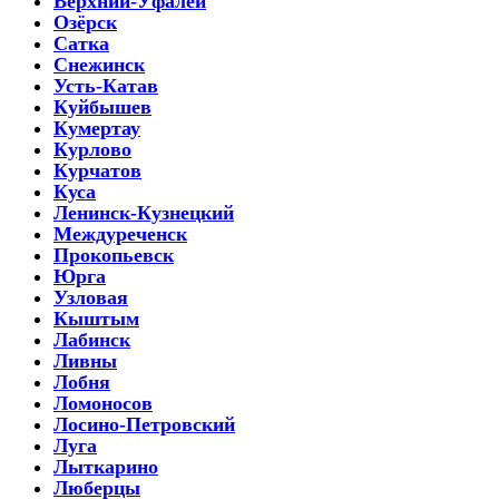
Верхний-Уфалей
Озёрск
Сатка
Снежинск
Усть-Катав
Куйбышев
Кумертау
Курлово
Курчатов
Куса
Ленинск-Кузнецкий
Междуреченск
Прокопьевск
Юрга
Узловая
Кыштым
Лабинск
Ливны
Лобня
Ломоносов
Лосино-Петровский
Луга
Лыткарино
Люберцы