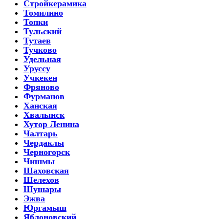
Стройкерамика
Томилино
Топки
Тульский
Тутаев
Тучково
Удельная
Уруссу
Учкекен
Фряново
Фурманов
Ханская
Хвалынск
Хутор Ленина
Чалтарь
Чердаклы
Черногорск
Чишмы
Шаховская
Шелехов
Шушары
Эжва
Юргамыш
Яблоновский