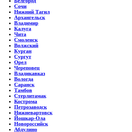
Белгород
Сочи
Нижний Тагил
Архангельск
Владимир
Калуга
Чита
Смоленск
Волжский
Курган
Сургут
Орел
Череповец
Владикавказ
Вологда
Саранск
Тамбов
Стерлитамак
Кострома
Петрозаводск
Нижневартовск
Йошкар-Ола
Новороссийск
Абдулино