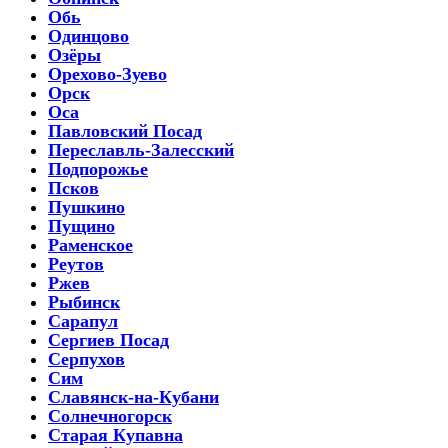
Обь
Одинцово
Озёры
Орехово-Зуево
Орск
Оса
Павловский Посад
Переславль-Залесский
Подпорожье
Псков
Пушкино
Пущино
Раменское
Реутов
Ржев
Рыбинск
Сарапул
Сергиев Посад
Серпухов
Сим
Славянск-на-Кубани
Солнечногорск
Старая Купавна