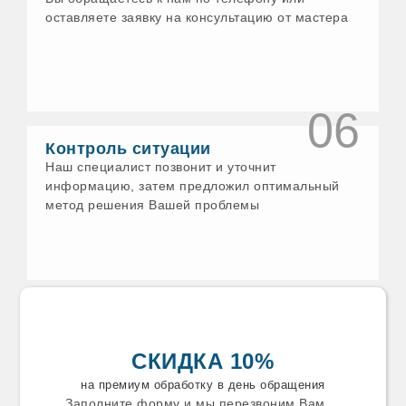
Еманжелинск
оставляете заявку на консультацию от мастера
Ессентуки
Ефремов
Железногорск
Заволжск
Задонск
Заинск
06
Заречный
Звенигород
Контроль ситуации
Зеленодольск
Наш специалист позвонит и уточнит
Златоуст
информацию, затем предложил оптимальный
Зуевка
метод решения Вашей проблемы
Ивантеевка
Искитим
Истра
Ишим
Калязин
Каменск-Уральский
Каменск
Камышин
Камышлов
СКИДКА 10%
Канаш
Карабаново
на премиум обработку в день обращения
Карабаш
Заполните форму и мы перезвоним Вам