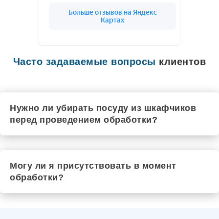
Цивильск
Чехов
Рыльск
Шадринск
Черкесск
Чебаркуль
Шарья
Часто задаваемые вопросы
клиентов
Чистополь
Южа
Шатура
Шумиха
Щёкино
Нужно ли убирать посуду из шкафчиков
Шуя
перед проведением обработки?
Элиста
Шебекино
Шахты
Энгельс
Юрюзань
Могу ли я присутствовать в момент
Ялта
обработки?
Электроугли
Якутск
Маркс
Южноуральск
Ялуторовск