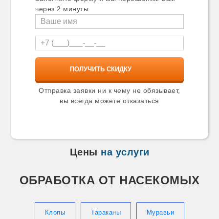
Карталы
через 2 минуты
Касимов
Катав-Ивановск
Качканар
Кашира
Кимры
Кингисепп
Кинель
Кинешма
Киржач
Отправка заявки ни к чему не обязывает,
Кириши
вы всегда можете отказаться
Киселевск
Кисловодск
Климовск
Клин
Клинцы
Цены
на услуги
Ковров
Козельск
Козьмодемьянск
ОБРАБОТКА ОТ НАСЕКОМЫХ
Коломна
Колпино
Копейск
Коркино
Клопы
Тараканы
Муравьи