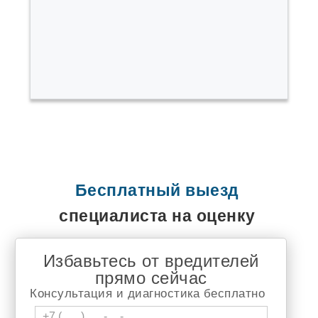
Быково
Варгаши
Верх Тула
Воротынск
Выльгорт
Вырица
Высокая Гора
Гаврилов Ям
Гайдук
Горный Щит
Городище
Горячеводский
Демидов
Джалиль
Бесплатный выезд
Дивногорск
Долгодеревенское
специалиста на оценку
Дружино
Дягтярск
Елизаветинская
Избавьтесь от вредителей
Еманжелинка
прямо сейчас
Емельяново
Еткуль
Консультация и диагностика бесплатно
Жуков