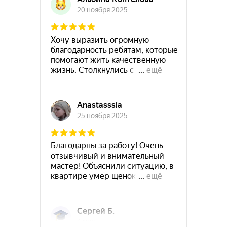
Руза
Сланцы
Подольск
Новокубанск
Советск
Суздаль
Приозерск
Рубцовск
Ступино
Сухой-Лог
Старый-Крым
Ужур
Сысерть
Троицк
Северодвинск
Углич
Тобольск
Ухта
Уссурийск
Фокино
Фрязино
Хотьково
Чапаевск
Чёрмоз