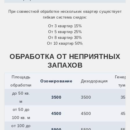
Сатка
Снежинск
При совместной обработке нескольких квартир существует
Усть-Катав
гибкая система скидок:
Куйбышев
Кумертау
От 3 квартир 15%
Курлово
От 5 квартир 25%
Курчатов
От 8 квартир 30%
Куса
От 10 квартир 50%
Ленинск-Кузнецкий
Междуреченск
ОБРАБОТКА ОТ НЕПРИЯТНЫХ
Прокопьевск
Юрга
ЗАПАХОВ
Узловая
Кыштым
Площадь
Генера
Лабинск
Озонирование
Дезодорация
обработки
тума
Ливны
Лобня
до 50 кв.
Ломоносов
3500
3500
350
м
Лосино-Петровский
Луга
от 50 до
Лыткарино
4500
4500
450
100 кв. м
Люберцы
Малоярославец
от 100 до
Мамадыш
5500
5500
550