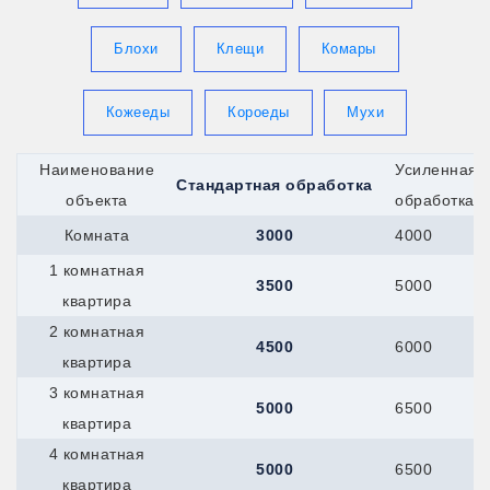
Королев
Котлас
Красноармейск
Блохи
Клещи
Комары
Красногорск
Кронштадт
Кропоткин
Кожееды
Короеды
Мухи
Крымск
Кстово
Берёзовский
Наименование
Усиленная
Стандартная обработка
Верхняя-Пышма
объекта
обработка
Верхняя-Салда
Краснотурьинск
Комната
3000
4000
Красноуфимск
1 комнатная
Новоуральск
3500
5000
Первоуральск
квартира
Полевской
2 комнатная
Ревда
4500
6000
Реж
квартира
Серов
3 комнатная
Мегион
5000
6500
Нефтеюганск
квартира
Ханты-Мансийск
4 комнатная
Верхний-Уфалей
5000
6500
Озёрск
квартира