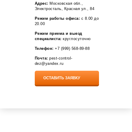
Разумное
Адрес:
Московская обл.,
Рассказово
Электросталь, Красная ул., 84
Рощино
Режим работы офиса:
с 8.00 до
Рудня
20.00
Рыбное
Садовый
Режим приема и выезд
Саки
специалиста:
круглосуточно
Саргазы
Светлый Яр
Телефон:
+7 (999) 568-89-88
Село Мга
Сельцо
Почта:
pest-control-
Селятино
dez@yandex.ru
Семелуки
Серафимовский
Сестрорецк
Сиверский
Собинка
Сосновоборск
Софрино
Средняя Ахтуба
Ставрово
Стрельна
Стройкерамика
Томилино