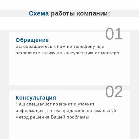
Белово
Белорецк
Схема
работы компании:
Бердск
Бийск
Бирск
01
Богданович
Бологое
Обращение
Бор
Вы обращаетесь к нам по телефону или
Бронницы
оставляете заявку на консультацию от мастера
Бузулук
Великие Луки
Великий Новгород
Великий Устюг
Верхнеуральск
Верхний Уфалей
02
Верхняя Пышма
Верхняя Салда
Консультация
Верхняя Тура
Наш специалист позвонит и уточнит
Видное
информацию, затем предложил оптимальный
Вичуга
метод решения Вашей проблемы
Волгодонск
Волжск
Волхов
Воскресенск