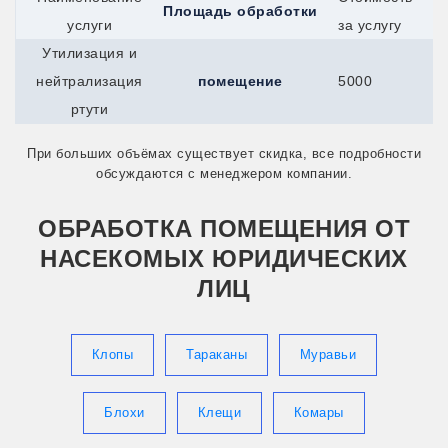
Площадь обработки
Сыктывкар
услуги
за услугу
Талдом
Талица
Утилизация и
Тимашевск
нейтрализация
помещение
5000
Тихвин
Тихорецк
ртути
Торжок
Торопец
При больших объёмах существует скидка, все подробности
Тосно
обсуждаются с менеджером компании.
Балей
Ахтубинск
Абакан
ОБРАБОТКА ПОМЕЩЕНИЯ ОТ
Артём
НАСЕКОМЫХ ЮРИДИЧЕСКИХ
Балашов
Арсеньев
ЛИЦ
Балтийск
Анжеро-Судженск
Верея
Клопы
Тараканы
Муравьи
Белоусово
Белореченск
Братск
Гай
Блохи
Клещи
Комары
Гусев