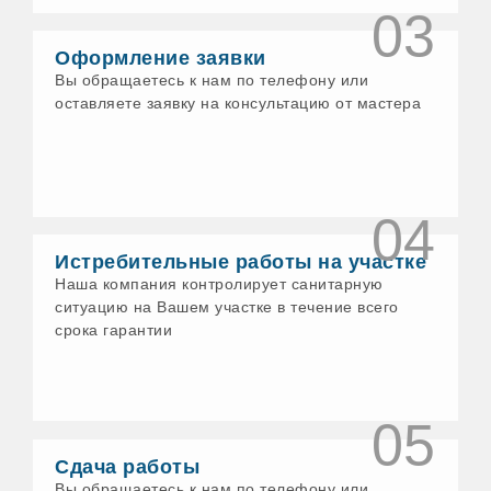
03
Воткинск
Выборг
Оформление заявки
Гатчина
Геленджик
Вы обращаетесь к нам по телефону или
Глазов
оставляете заявку на консультацию от мастера
Голицыно
Горно-Алтайск
Грязи
Гусь-Хрустальный
Давлеканово
04
Дедовск
Дзержинск
Истребительные работы на участке
Дзержинский
Наша компания контролирует санитарную
Димитровград
Дмитров
ситуацию на Вашем участке в течение всего
Долгопрудный
срока гарантии
Домодедово
Донской
Дубна
Дюртюли
05
Егорьевск
Ейск
Сдача работы
Елабуга
Вы обращаетесь к нам по телефону или