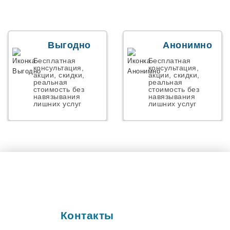
Началово
Некрасовский
Николаевск
Новая Адыгея
Новая Усмань
Выгодно
Анонимно
Новоалексеевское
Новоорск
Бесплатная
Бесплатная
Новосемейкино
консультация,
консультация,
акции, скидки,
акции, скидки,
Ново-Талица
реальная
реальная
Новоульяновск
стоимость без
стоимость без
навязывания
навязывания
Осиново
лишних услуг
лишних услуг
Панковка
Парголово
Первомайский
Персиановкий
Пестрицы
Петергов
Подстепки
Полетаево
Пос. им. Морозова
Поселок Роза
Починок
Контакты
Правдинский
Прибрежный