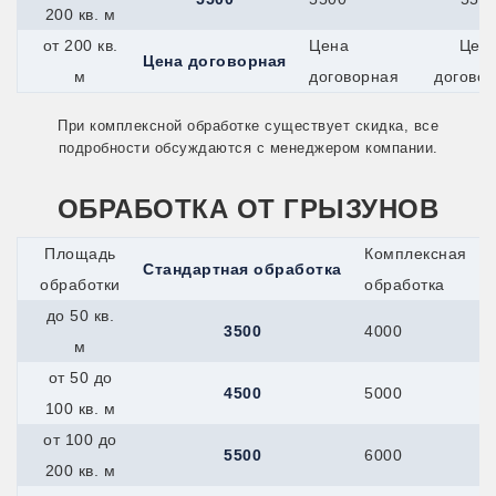
200 кв. м
Миасс
Минеральные-Воды
от 200 кв.
Цена
Цен
Минусинск
Цена договорная
м
договорная
догово
Мичуринск
Можайск
Можга
При комплексной обработке существует скидка, все
Муром
подробности обсуждаются с менеджером компании.
Мценск
Наро-Фоминск
ОБРАБОТКА ОТ ГРЫЗУНОВ
Нефтекамск
Нижнекамск
Новокуйбышевск
Площадь
Комплексная
Стандартная обработка
Новомичуринск
обработки
обработка
Новотроицк
Новочеркасск
до 50 кв.
3500
4000
Новошахтинск
м
Новый Оскол
Новый Уренгой
от 50 до
4500
5000
Ногинск
100 кв. м
Ноябрьск
Нязепетровск
от 100 до
5500
6000
Обнинск
200 кв. м
Обь