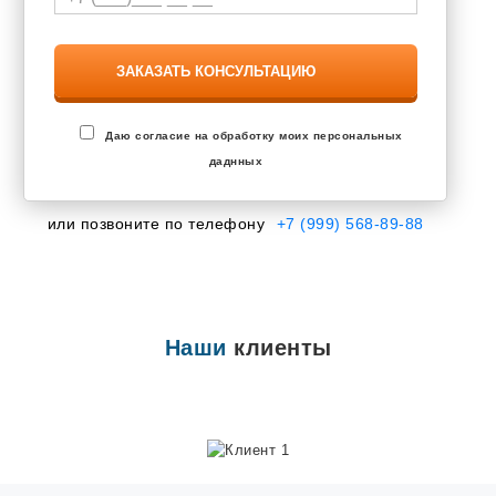
Завьялово
Запрудня
Засечное
Знаменский
Зональная Станция
Ивановка
Иглино
Даю согласие на обработку моих персональных
Ильинский
даднных
Инкерман
Ишеевка
Калининец
или позвоните по телефону
+7 (999) 568-89-88
Калтана
Каменоломни
Камешково
Караваево
Кармаскалы
Кетово
Наши
клиенты
Кокошкино
Кольцово
Кондратово
Котовск
Кохма
Красково
Красная Поляна