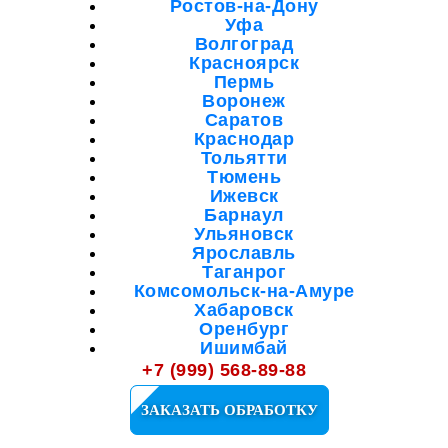
Ростов-на-Дону
Уфа
Волгоград
Красноярск
Пермь
Воронеж
Саратов
Краснодар
Тольятти
Тюмень
Ижевск
Барнаул
Ульяновск
Ярославль
Таганрог
Комсомольск-на-Амуре
Хабаровск
Оренбург
Ишимбай
Мелеуз
+7 (999) 568-89-88
Октябрьский
Салават
ЗАКАЗАТЬ ОБРАБОТКУ
Кузнецк
Сибай