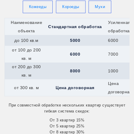
Гагарин
Всеволожск
Кожееды
Короеды
Мухи
Вятские-Поляны
Джанкой
Наименование
Усиленная
Георгиевск
Стандартная обработка
Гурьевск
объекта
обработка
Долинск
до 100 кв.м
5000
6000
Елец
Евпатория
от 100 до 200
Дрезна
6000
7000
Алушта
кв. м
Ирбит
от 200 до 300
Горняк
8000
1000
Калач
кв. м
Жуковский
Цена
Канск
от 300 кв. м
Цена договорная
Керчь
договорная
Иркутск
Железноводск
При совместной обработке нескольких квартир существует
Каспийск
гибкая система скидок:
Катайск
Касли
От 3 квартир 15%
Кушва
От 5 квартир 25%
Кызыл
От 8 квартир 30%