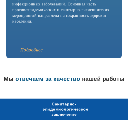
Агидель
инфекционных заболеваний. Основная часть
Азнакаево
противоэпидемических и санитарно-гигиенических
Азов
мероприятий направлена на сохранность здоровья
Аксай
Александров
населения.
Александровск
Алексин
Альметьевск
Анапа
Апрелевка
Подробнее
Арамиль
Аркадак
Армавир
Арск
Артёмовск
Мы
отвечаем за качество
нашей работы
Асбест
Аша
Бавлы
Бакал
Балабаново
Санитарно-
Балаково
эпидемиологическое
Балашиха
заключение
Батайск
Белая Калитва