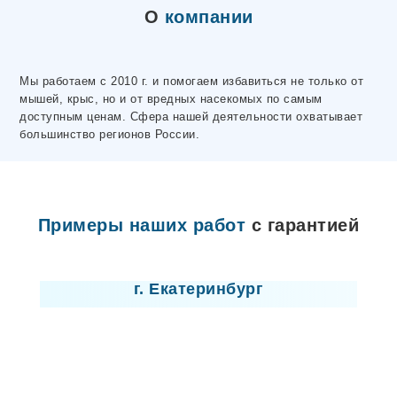
Электросталь
О
компании
Ярцево
Махачкала
Макеевка
Волосово
Мы работаем с 2010 г. и помогаем избавиться не только от
Чусовой
мышей, крыс, но и от вредных насекомых по самым
Горловка
доступным ценам. Сфера нашей деятельности охватывает
Донецк
большинство регионов России.
Высоцк
Любань
Отрадное
Никольское
Лодейное Поле
Примеры наших работ
с гарантией
Ивангород
Мариуполь
Лицензия
Новая Ладога
Пикалево
г. Екатеринбург
Сертолово
Шлиссельбург
Северодонецк
Лисичанск
Севастополь
Новомосковск