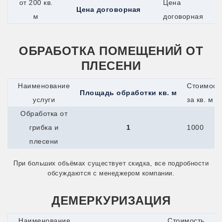
от 200 кв.
Цена
Одинцово
Цена договорная
Озёры
м
договорная
Орехово-Зуево
Орск
Оса
ОБРАБОТКА ПОМЕЩЕНИЙ ОТ
Павловский Посад
Переславль-Залесский
ПЛЕСЕНИ
Подпорожье
Псков
Наименование
Стоимост
Пушкино
Площадь обработки кв. м
Пущино
услуги
за кв. м
Раменское
Обработка от
Реутов
Ржев
грибка и
1
1000
Рыбинск
плесени
Сарапул
Сергиев Посад
Серпухов
При больших объёмах существует скидка, все подробности
Сим
обсуждаются с менеджером компании.
Славянск-на-Кубани
Солнечногорск
ДЕМЕРКУРИЗАЦИЯ
Старая Купавна
Старый Оскол
Стрежевой
Наименование
Стоимость