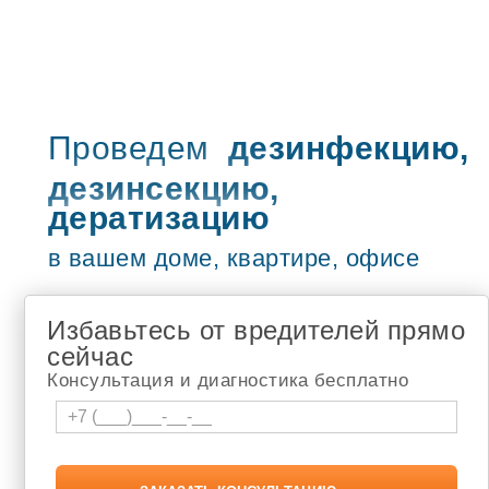
Туймазы
Учалы
Рузаевка
Петропавловск-Камчатский
Бугульма
Сызрань
Жигулёвск
Проведем
дезинфекцию,
Новочебоксарск
дезинсекцию,
Адлер
Чебоксары
дератизацию
туапсе
Шумерля
в вашем доме, квартире, офисе
Белебей
Новокузнецк
Томск
Избавьтесь от вредителей прямо
Апатиты
Березники
сейчас
Лысьва
Консультация и диагностика бесплатно
Соликамск
Кандалакша
Мончегорск
Мурманск
Чайковский